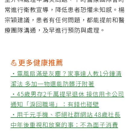
常進行衛教宣導，降低患者恐懼未知感。楊
宗穎建議，患者有任何問題，都能提前和醫
療團隊溝通，及早進行預防與處理。
💪更多健康推薦
‧電風扇滿是灰塵？家事達人教1分鐘清
潔法 多加一物還能防髒汙附著
‧45歲男存2千萬提早退休 接信用卡公司
通知「淚回職場」：有錢也碰壁
‧用千元手機、拒絕社群網站 48歲社長
中年後重視和放棄的事：不為面子消費