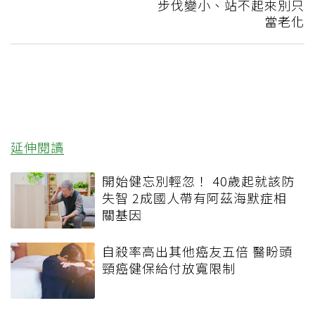
步伐變小、站不起來別只
當老化
延伸閱讀
開始健忘別輕忽！ 40歲起就該防
失智 2成國人帶有阿茲海默症相
關基因
自殺率高出其他癌友五倍 醫盼頭
頸癌健保給付放寬限制