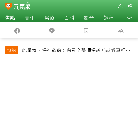
焦點
養生
醫療
百科
影音
課程
退休
能量棒、提神飲愈吃愈累？醫師揭越補越慘真相：
快訊
恐欠下疲勞債