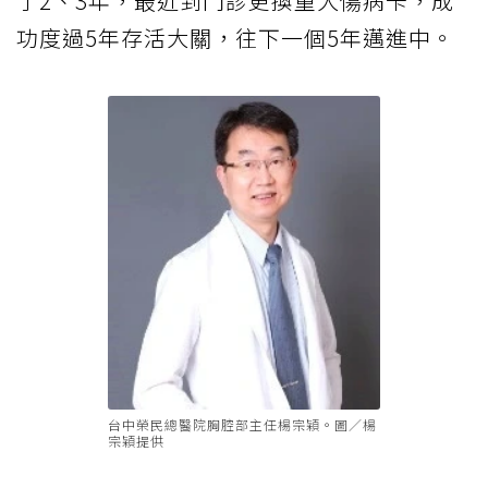
了2、3年，最近到門診更換重大傷病卡，成
功度過5年存活大關，往下一個5年邁進中。
台中榮民總醫院胸腔部主任楊宗穎。圖／楊
宗穎提供