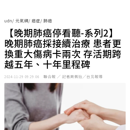
udn
/
元氣網
/
癌症
/
肺癌
【晚期肺癌停看聽-系列2】
晚期肺癌採接續治療 患者更
換重大傷病卡兩次 存活期跨
越五年、十年里程碑
聯合報 ／ 記者周佩怡╱台北報導
2024-11-29 09:29:06