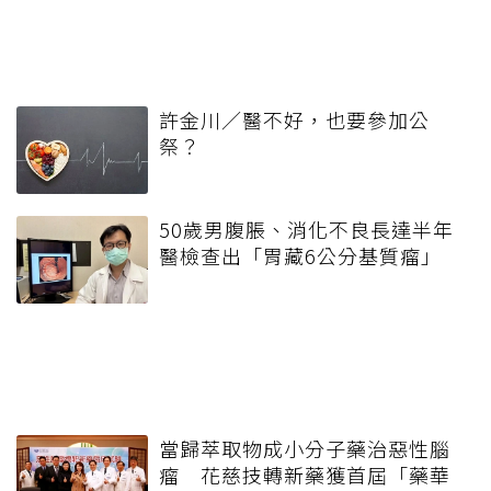
許金川／醫不好，也要參加公
祭？
50歲男腹脹、消化不良長達半年
醫檢查出「胃藏6公分基質瘤」
當歸萃取物成小分子藥治惡性腦
瘤 花慈技轉新藥獲首屆「藥華