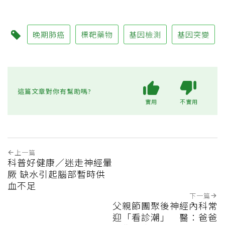
晚期肺癌
標靶藥物
基因檢測
基因突變
這篇文章對你有幫助嗎?
實用
不實用
上一篇
科普好健康／迷走神經暈
厥 缺水引起腦部暫時供
血不足
下一篇
父親節團聚後神經內科常
迎「看診潮」 醫：爸爸