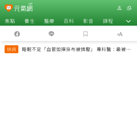
焦點
養生
醫療
百科
影音
課程
退休
睡眠不足「血管如擰抹布被擠壓」 專科醫：最被忽
快訊
略的抗老方法