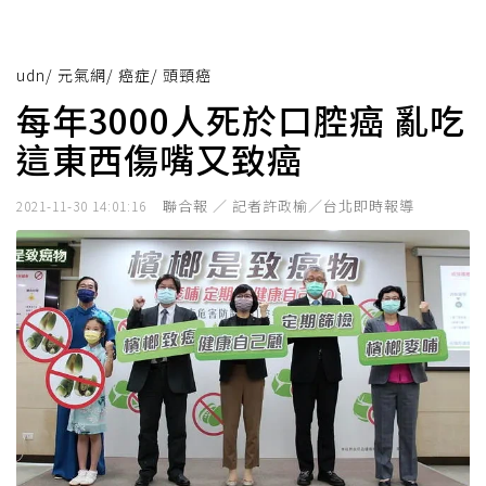
udn
/
元氣網
/
癌症
/
頭頸癌
每年3000人死於口腔癌 亂吃
這東西傷嘴又致癌
聯合報 ／ 記者許政榆／台北即時報導
2021-11-30 14:01:16