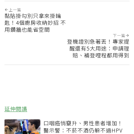
上一篇
黏貼掛勾別只拿來掛鑰
匙！4個廚房收納妙招 不
用鑽牆也能省空間
下一篇
登機證別急著丟！專家提
醒還有5大用途：申請理
賠、補登哩程都用得到
延伸閱讀
口咽癌悄竄升、男性患者增加！
醫示警：不菸不酒仍躲不過HPV