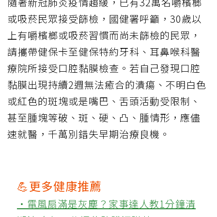
隨著新冠肺炎疫情趨緩，已有32萬名嚼檳榔
或吸菸民眾接受篩檢，國健署呼籲，30歲以
上有嚼檳榔或吸菸習慣而尚未篩檢的民眾，
請攜帶健保卡至健保特約牙科、耳鼻喉科醫
療院所接受口腔黏膜檢查。若自己發現口腔
黏膜出現持續2週無法癒合的潰瘍、不明白色
或紅色的斑塊或是嘴巴、舌頭活動受限制、
甚至腫塊等破、斑、硬、凸、腫情形，應儘
速就醫，千萬別錯失早期治療良機。
💪更多健康推薦
‧電風扇滿是灰塵？家事達人教1分鐘清