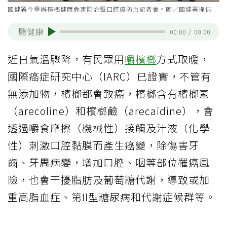
國健署今舉辦檳榔健康危害防治暨口腔癌防治記者會。圖／國健署提供
聽健康
00:00
/
00:00
近日氣溫驟降，有民眾用
嚼檳榔
方式取暖，
國際癌症研究中心（IARC）已證實，不管有
無添加物，檳榔都會致癌，檳榔含有檳榔素
（arecoline）和檳榔鹼（arecaidine），會
透過嚼食摩擦（機械性）接觸及汁液（化學
性）刺激口腔黏膜而產生癌變，除傷害牙
齒、牙周病變，增加口腔、咽等部位罹癌風
險，也會干擾脂肪及葡萄糖代謝，導致或加
重高脂血症、第II型糖尿病和代謝症候群等。