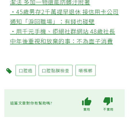
潔法 多加一物還能防髒汙附著
‧45歲男存2千萬提早退休 接信用卡公司
通知「淚回職場」：有錢也碰壁
‧用千元手機、拒絕社群網站 48歲社長
中年後重視和放棄的事：不為面子消費
口腔癌
口腔黏膜檢查
嚼檳榔
這篇文章對你有幫助嗎?
實用
不實用