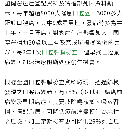
國健署癌症登記資料及衛福部死因資料顯
示，每年超過8000人罹患
口腔癌
、3000多人
死於口腔癌，其中9成是男性，發病時多為中
壯年，一旦罹癌，對家庭生計影響甚大。國
健署補助30歲以上有吸菸或嚼檳榔習慣的民
眾，每2年1次
口腔黏膜檢查
，儘早找出癌前
病變，加速治療阻斷癌症發生機會。
根據全國口腔黏膜檢查資料發現，透過篩檢
發現之口腔病變者，有75%（0-1期）屬癌前
病變及早期癌症，只要戒除嚼檳榔、吸菸習
慣、搭配治療，可降低癌前病變轉化為惡性
之風險，加上定期檢查更可降低26%死亡風