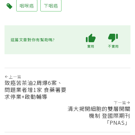
咽喉癌
下咽癌
這篇文章對你有幫助嗎?
實用
不實用
上一篇
致癌苦茶油2周爆6案、
問題業者增1家 食藥署要
求停業+啟動輔導
下一篇
清大揭開細胞的雙層開關
機制 登國際期刊
「PNAS」