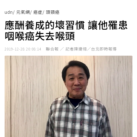
udn
/
元氣網
/
癌症
/
頭頸癌
應酬養成的壞習慣 讓他罹患
咽喉癌失去喉頭
聯合報 ／ 記者陳婕翎／台北即時報導
2019-12-28 20:08:14