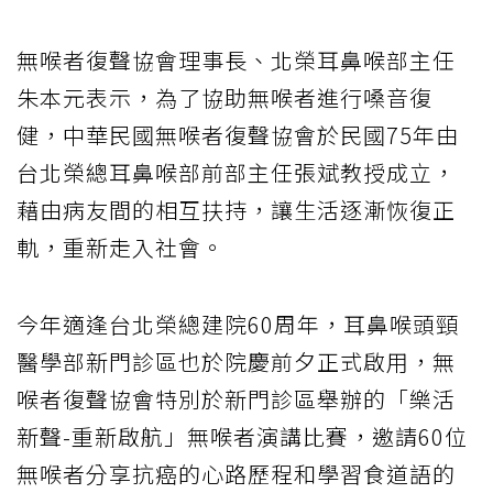
無喉者復聲協會理事長、北榮耳鼻喉部主任
朱本元表示，為了協助無喉者進行嗓音復
健，中華民國無喉者復聲協會於民國75年由
台北榮總耳鼻喉部前部主任張斌教授成立，
藉由病友間的相互扶持，讓生活逐漸恢復正
軌，重新走入社會。
今年適逢台北榮總建院60周年，耳鼻喉頭頸
醫學部新門診區也於院慶前夕正式啟用，無
喉者復聲協會特別於新門診區舉辦的「樂活
新聲-重新啟航」無喉者演講比賽，邀請60位
無喉者分享抗癌的心路歷程和學習食道語的