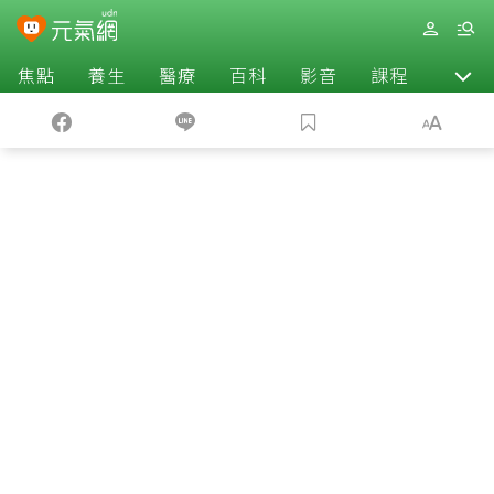
焦點
養生
醫療
百科
影音
課程
退休