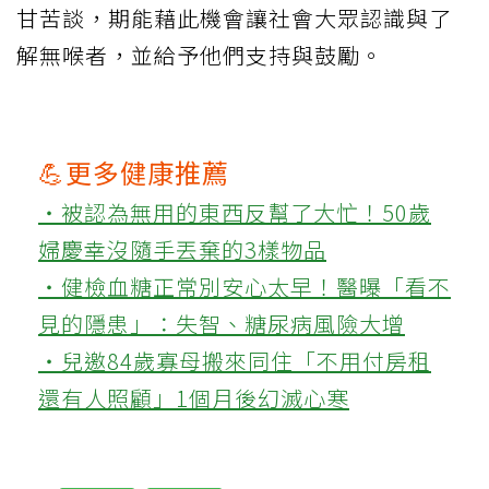
甘苦談，期能藉此機會讓社會大眾認識與了
解無喉者，並給予他們支持與鼓勵。
💪更多健康推薦
‧被認為無用的東西反幫了大忙！50歲
婦慶幸沒隨手丟棄的3樣物品
‧健檢血糖正常別安心太早！醫曝「看不
見的隱患」：失智、糖尿病風險大增
‧兒邀84歲寡母搬來同住「不用付房租
還有人照顧」1個月後幻滅心寒