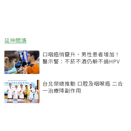
延伸閱讀
口咽癌悄竄升、男性患者增加！
醫示警：不菸不酒仍躲不過HPV
台北榮總推動 口腔及咽喉癌 二合
一治療降副作用