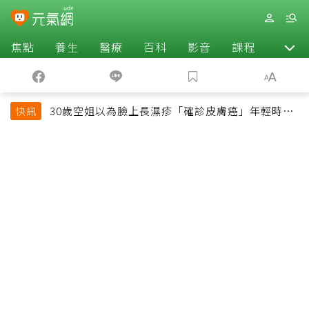
焦點
養生
醫療
百科
影音
課程
退休
30歲空姐以為臉上長濕疹「確診皮膚癌」年輕時一
快訊
習慣釀惡果超後悔