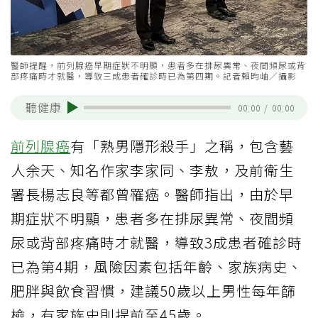
醫師提醒，前列腺癌早期症狀不明顯，患者多在排尿異常、夜間頻尿或背
部疼痛時才就醫，導致三成患者確診時已為第四期。記者賴昀岫／攝影
聽健康
00:00
/
00:00
前列腺癌
有「熟男隱形殺手」之稱，包含藝
人余天、知名作家李家同、李敖，及前衛生
署長楊志良等都曾罹癌。醫師指出，由於早
期症狀不明顯，患者多在排尿異常、夜間頻
尿或背部疼痛時才就醫，導致3成患者確診時
已為第4期，風險因素包括年齡、家族病史、
肥胖與飲食習慣，建議50歲以上男性每年篩
檢，有家族史則提前至45歲。