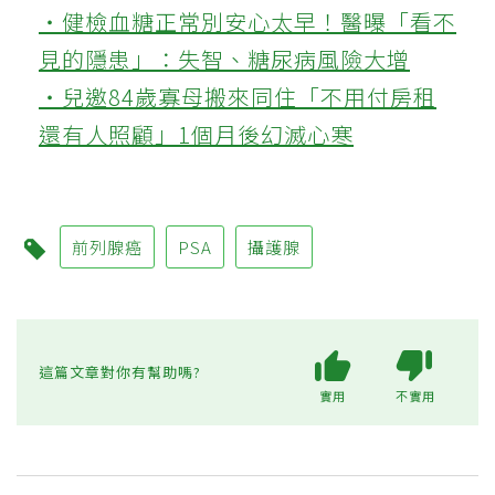
‧健檢血糖正常別安心太早！醫曝「看不
見的隱患」：失智、糖尿病風險大增
‧兒邀84歲寡母搬來同住「不用付房租
還有人照顧」1個月後幻滅心寒
前列腺癌
PSA
攝護腺
這篇文章對你有幫助嗎?
實用
不實用