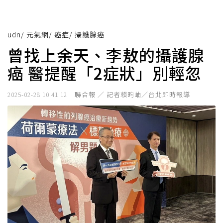
udn
/
元氣網
/
癌症
/
攝護腺癌
曾找上余天、李敖的攝護腺
癌 醫提醒「2症狀」別輕忽
聯合報 ／ 記者賴昀岫／台北即時報導
2025-02-28 10:41:12