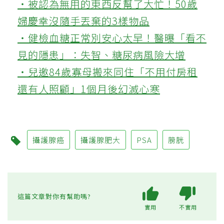
‧被認為無用的東西反幫了大忙！50歲
婦慶幸沒隨手丟棄的3樣物品
‧健檢血糖正常別安心太早！醫曝「看不
見的隱患」：失智、糖尿病風險大增
‧兒邀84歲寡母搬來同住「不用付房租
還有人照顧」1個月後幻滅心寒
攝護腺癌
攝護腺肥大
PSA
膀胱
這篇文章對你有幫助嗎?
實用
不實用