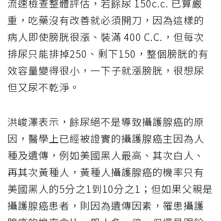
流速檢查整體評估，若餘尿 150c.c. 已算嚴
重，吃藥沒有改善就必須開刀，因為這樣的
病人即使膀胱很漲、裝滿 400 C.C.，但每次
排尿只能排掉250、剩下150，整個膀胱的有
效容量變得很小，一下子就漲膀胱，很想尿
但又尿不乾淨。
洪峻澤表示，餘尿絕不是導致攝護腺癌的原
因，醫學上已經被證實的攝護腺癌主因為人
種及遺傳，例如美國黑人最高、其次白人、
再其次黃種人，黃種人攝護腺癌的機率只有
美國黑人的5分之1到10分之1；但如果父親是
攝護腺癌患者，則因為遺傳因素，罹患攝護