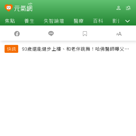
焦點
養生
失智論壇
醫療
百科
影音
93歲還能健步上樓、和老伴跳舞！哈佛醫師曝父親
快訊
長壽秘訣：沒吃保健品也不追養生潮