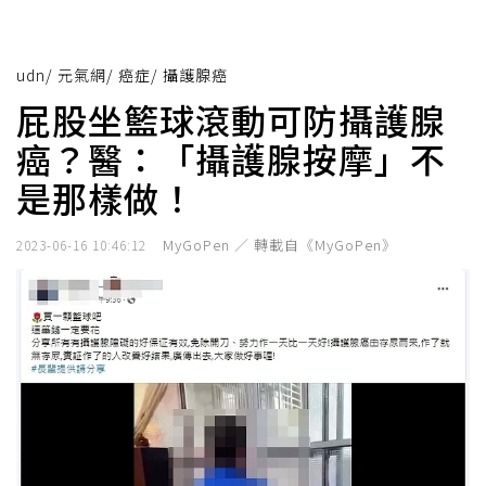
udn
/
元氣網
/
癌症
/
攝護腺癌
屁股坐籃球滾動可防攝護腺
癌？醫：「攝護腺按摩」不
是那樣做！
MyGoPen ／ 轉載自《MyGoPen》
2023-06-16 10:46:12