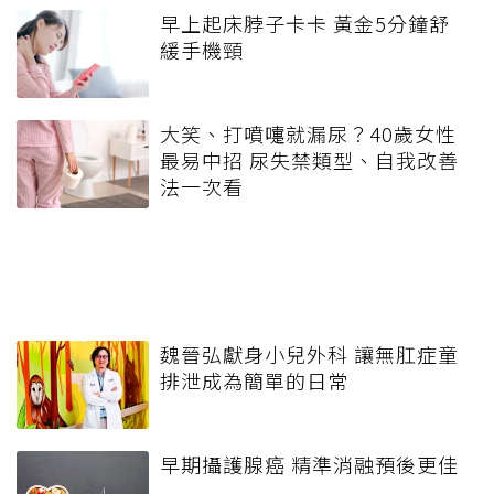
早上起床脖子卡卡 黃金5分鐘舒
緩手機頸
大笑、打噴嚏就漏尿？40歲女性
最易中招 尿失禁類型、自我改善
法一次看
魏晉弘獻身小兒外科 讓無肛症童
排泄成為簡單的日常
早期攝護腺癌 精準消融預後更佳