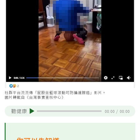
社群平台流流傳「屁股坐籃球滾動可防攝護腺癌」影片。
圖片轉載自《台灣事實查核中心》
聽健康
00:00
/
00:00