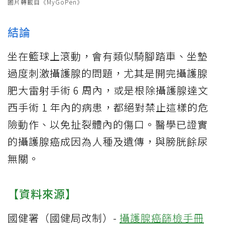
圖片轉載自《MyGoPen》
結論
坐在籃球上滾動，會有類似騎腳踏車、坐墊
過度刺激攝護腺的問題，尤其是開完攝護腺
肥大雷射手術 6 周內，或是根除攝護腺達文
西手術 1 年內的病患，都絕對禁止這樣的危
險動作、以免扯裂體內的傷口。醫學已證實
的攝護腺癌成因為人種及遺傳，與膀胱餘尿
無關。
【資料來源】
國健署（國健局改制）-
攝護腺癌篩檢手冊