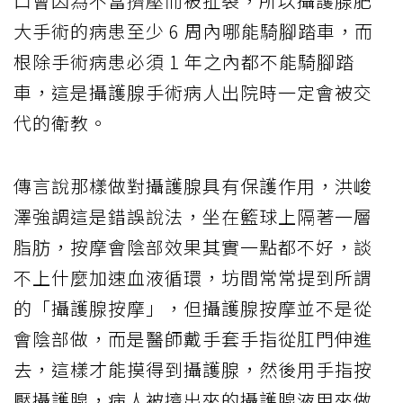
口會因為不當擠壓而被扯裂，所以攝護腺肥
大手術的病患至少 6 周內哪能騎腳踏車，而
根除手術病患必須 1 年之內都不能騎腳踏
車，這是攝護腺手術病人出院時一定會被交
代的衛教。
傳言說那樣做對攝護腺具有保護作用，洪峻
澤強調這是錯誤說法，坐在籃球上隔著一層
脂肪，按摩會陰部效果其實一點都不好，談
不上什麼加速血液循環，坊間常常提到所謂
的「攝護腺按摩」，但攝護腺按摩並不是從
會陰部做，而是醫師戴手套手指從肛門伸進
去，這樣才能摸得到攝護腺，然後用手指按
壓攝護腺，病人被擠出來的攝護腺液用來做