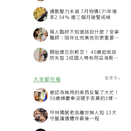
通膨壓力未減 7月物價CPI年增
率2.54% 連三個月破警戒線
親人臨終不知道該說什麼？安寧
醫師：陪伴比完美告別更重要，
4句話值得及早說出口
開始健忘別輕忽！ 40歲起就該
防失智 2成國人帶有阿茲海默症
相關基因
看更多
大家都在看
被認為無用的東西反幫了大忙！
50歲婦慶幸沒隨手丟棄的3樣物
品
坪林獨居老翁離世無人知 13犬
守屋護遺體伴最後一程