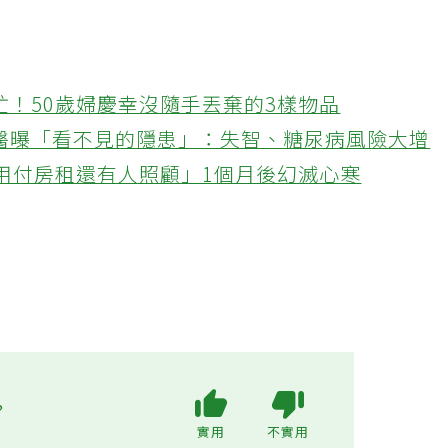
忙！50歲婦慶幸沒隨手丟棄的3樣物品
醫曝「看不見的隱患」：失智、糖尿病風險大增
不用付房租還有人照顧」1個月後幻滅心寒
?
實用
不實用