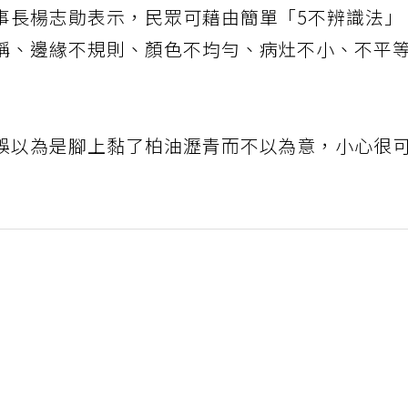
事長楊志勛表示，民眾可藉由簡單「5不辨識法」
稱、邊緣不規則、顏色不均勻、病灶不小、不平
誤以為是腳上黏了柏油瀝青而不以為意，小心很