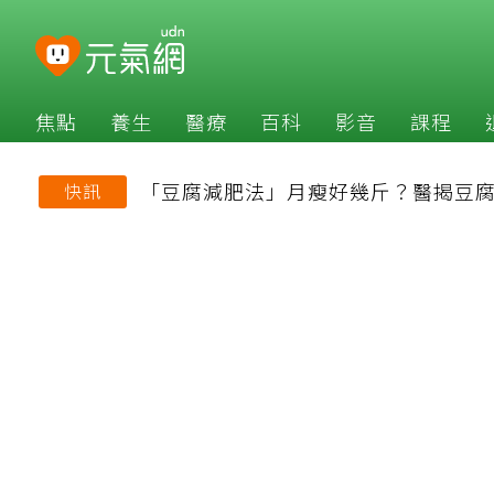
焦點
養生
醫療
百科
影音
課程
「豆腐減肥法」月瘦好幾斤？醫揭豆腐
快訊