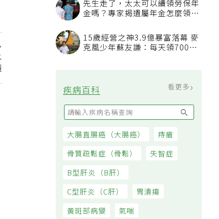
先生走了，太太可以續領勞保年
金嗎？專家揭遺屬年金怎麼領，
看順位還要看資格
15歲經營之神3.9億暴富落幕 麥
克風少年蘇友謙：每天領700元
水
過日子
懂
看更多
疾病百科
大腸直腸癌（大腸癌）
痔瘡
骨質疏鬆症（骨鬆）
失智症
B型肝炎（B肝）
C型肝炎（C肝）
胃潰瘍
黃斑部病變
氣喘