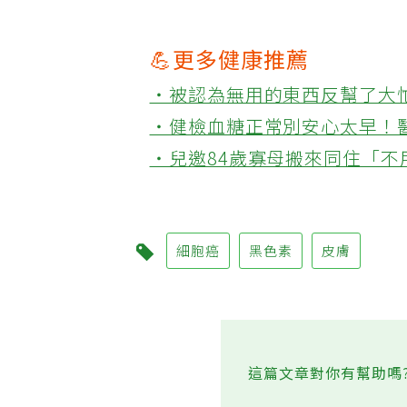
💪更多健康推薦
‧被認為無用的東西反幫了大
‧健檢血糖正常別安心太早！
‧兒邀84歲寡母搬來同住「
細胞癌
黑色素
皮膚
這篇文章對你有幫助嗎