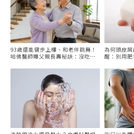
93歲還能健步上樓、和老伴跳舞！
為何頭皮屑
哈佛醫師曝父親長壽秘訣：沒吃保
醒：別用肥
健品也不追養生潮