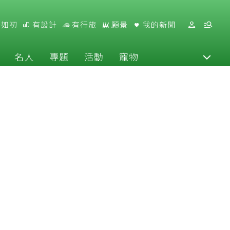
好如初
有設計
有行旅
願景
我的新聞
名人
專題
活動
寵物