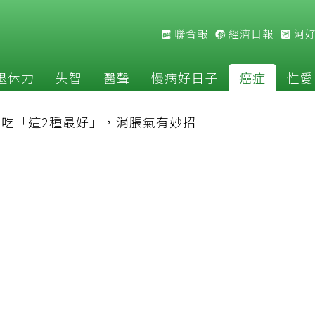
聯合報
經濟日報
河
退休力
失智
醫聲
慢病好日子
癌症
性愛
吃「這2種最好」，消脹氣有妙招