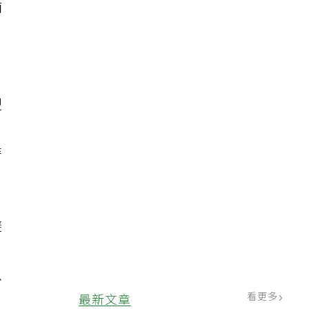
南
型
。
時
避
以
看更多
最新文章