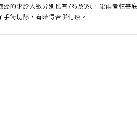
胞癌的求診人數分別也有7%及3%，後兩者較基
了手術切除，有時得合併化療。