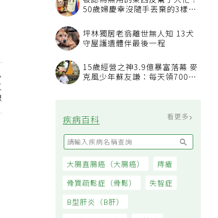
被認為無用的東西反幫了大忙！
50歲婦慶幸沒隨手丟棄的3樣物
品
坪林獨居老翁離世無人知 13犬
守屋護遺體伴最後一程
15歲經營之神3.9億暴富落幕 麥
克風少年蘇友謙：每天領700元
三
過日子
線
看更多
疾病百科
大腸直腸癌（大腸癌）
痔瘡
骨質疏鬆症（骨鬆）
失智症
B型肝炎（B肝）