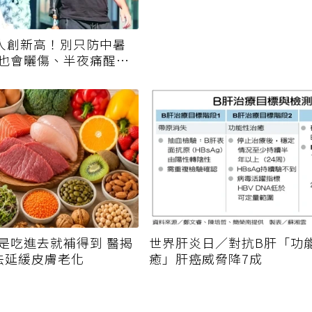
4人創新高！別只防中暑
也會曬傷、半夜痛醒是
是吃進去就補得到 醫揭
世界肝炎日／對抗B肝「功
法延緩皮膚老化
癒」肝癌威脅降7成