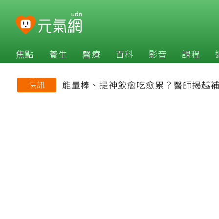
焦點
養生
醫療
百科
影音
課程
能量棒、提神飲愈吃愈累？醫師揭越
快訊