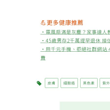
💪更多健康推薦
‧電風扇滿是灰塵？家事達人
‧45歲男存2千萬提早退休 
‧用千元手機、拒絕社群網站 
費
皮膚
細胞癌
黑色素
紫