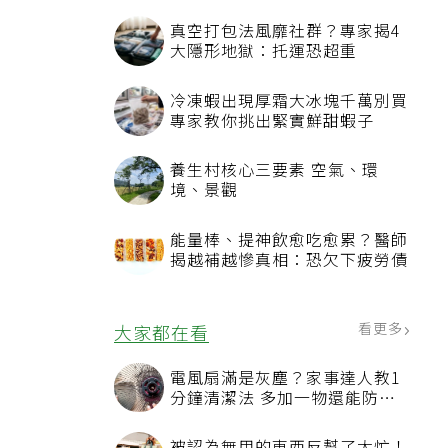
真空打包法風靡社群？專家揭4
大隱形地獄：托運恐超重
冷凍蝦出現厚霜大冰塊千萬別買
專家教你挑出緊實鮮甜蝦子
養生村核心三要素 空氣、環
境、景觀
能量棒、提神飲愈吃愈累？醫師
揭越補越慘真相：恐欠下疲勞債
看更多
大家都在看
電風扇滿是灰塵？家事達人教1
分鐘清潔法 多加一物還能防髒
汙附著