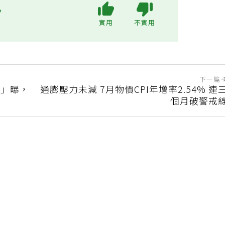
?
實用
不實用
下一篇
點」曝，
通膨壓力未減 7月物價CPI年增率2.54% 連
個月破警戒