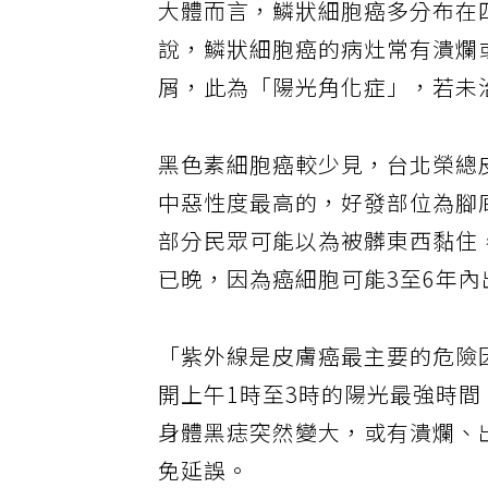
大體而言，鱗狀細胞癌多分布在
說，鱗狀細胞癌的病灶常有潰爛
屑，此為「陽光角化症」，若未
黑色素細胞癌較少見，台北榮總
中惡性度最高的，好發部位為腳
部分民眾可能以為被髒東西黏住
已晚，因為癌細胞可能3至6年
「紫外線是皮膚癌最主要的危險
開上午1時至3時的陽光最強時
身體黑痣突然變大，或有潰爛、
免延誤。