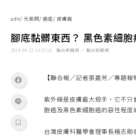
udn
/
元氣網
/
癌症
/
皮膚癌
腳底黏髒東西？ 黑色素細胞
2014-09-23 14:33:10
聯合新聞網 ／ 聯合新聞網
【聯合報╱記者張嘉芳／專題報
紫外線是皮膚最大殺手，它不只
胞癌及黑色素細胞癌的惡性程度
台灣皮膚科醫學會理事長楊志勛