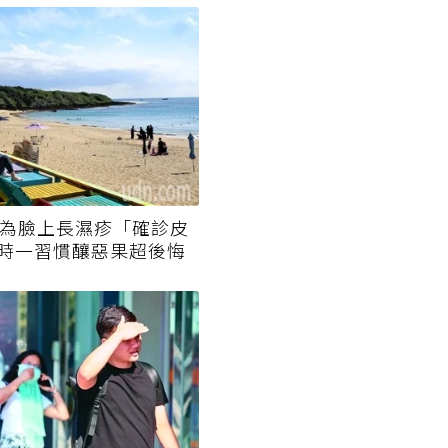
以為臉上長濕疹「確診皮
時一習慣釀惡果超後悔