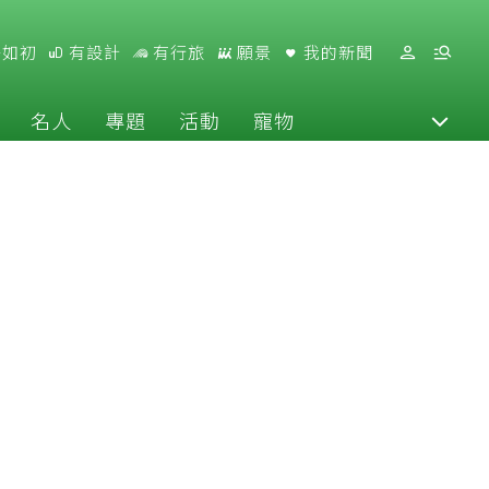
好如初
有設計
有行旅
願景
我的新聞
名人
專題
活動
寵物