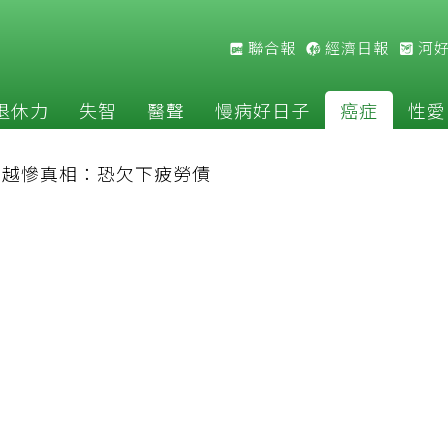
聯合報
經濟日報
河
退休力
失智
醫聲
慢病好日子
癌症
性愛
補越慘真相：恐欠下疲勞債