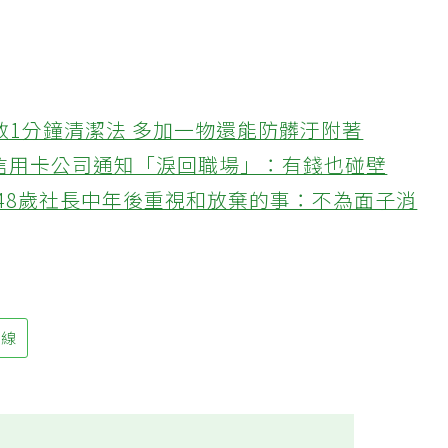
教1分鐘清潔法 多加一物還能防髒汙附著
接信用卡公司通知「淚回職場」：有錢也碰壁
48歲社長中年後重視和放棄的事：不為面子消
外線