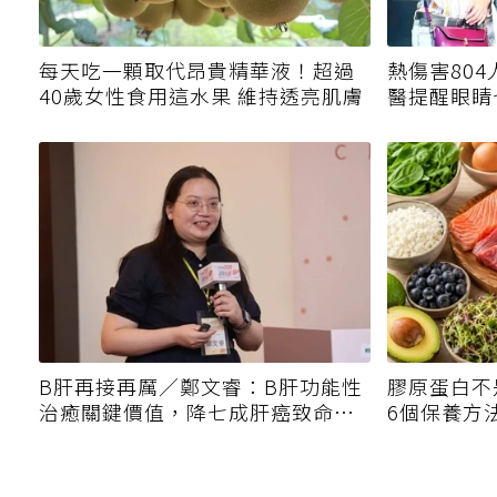
每天吃一顆取代昂貴精華液！超過
熱傷害80
40歲女性食用這水果 維持透亮肌膚
醫提醒眼睛
警訊
B肝再接再厲／鄭文睿：B肝功能性
膠原蛋白不
治癒關鍵價值，降七成肝癌致命威
6個保養方
脅