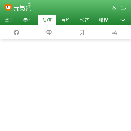
焦點
養生
醫療
百科
影音
課程
退休