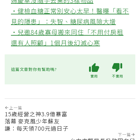
婦慶幸沒隨手丟棄的3樣物品
‧健檢血糖正常別安心太早！醫曝「看不
見的隱患」：失智、糖尿病風險大增
‧兒邀84歲寡母搬來同住「不用付房租
還有人照顧」1個月後幻滅心寒
這篇文章對你有幫助嗎?
實用
不實用
上一篇
15歲經營之神3.9億暴富
落幕 麥克風少年蘇友
謙：每天領700元過日子
下一篇