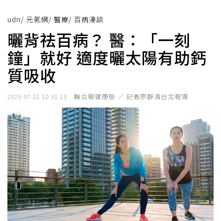
udn
/
元氣網
/
醫療
/
百病漫談
曬背祛百病？ 醫：「一刻
鐘」就好 適度曬太陽有助鈣
質吸收
聯合報健康版 ／ 記者廖靜清台北報導
2025-07-22 10:31:13