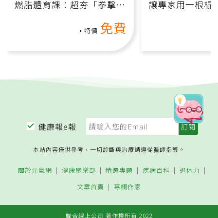
燃脂體育課：超夯「拳擊有
讓專家用一根棍
氧」高壓族在家釋放壓力無
何逆轉退化大腦
免費
負擔
課）
特價
健康報e報
本站內容僅供參考，一切診斷與治療請遵從醫師指導。
關於元氣網
健康聚樂部
精選專題
疾病百科
退休力
文章首頁
專欄作家
聯合線上公司 著作權所有 2022