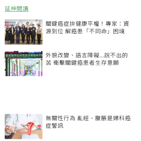
延伸閱讀
關鍵癌症拚健康平權！專家：資
源到位 解癌患「不同命」困境
外貌改變、語言障礙...說不出的
苦 衝擊關鍵癌患者生存意願
無關性行為 亂經、腹脹是婦科癌
症警訊