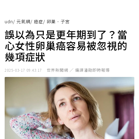
udn
/
元氣網
/
癌症
/
卵巢．子宮
誤以為只是更年期到了？當
心女性卵巢癌容易被忽視的
幾項症狀
世界新聞網 ／ 編譯潘勛即時報導
2025-03-17 09:43:17