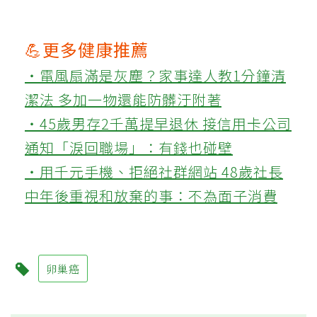
💪更多健康推薦
‧電風扇滿是灰塵？家事達人教1分鐘清
潔法 多加一物還能防髒汙附著
‧45歲男存2千萬提早退休 接信用卡公司
通知「淚回職場」：有錢也碰壁
‧用千元手機、拒絕社群網站 48歲社長
中年後重視和放棄的事：不為面子消費
卵巢癌