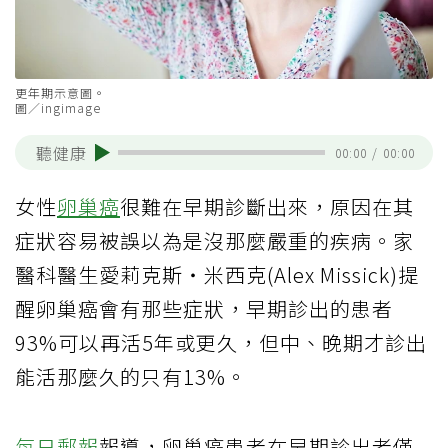
更年期示意圖。
圖／ingimage
聽健康
00:00
/
00:00
女性
卵巢癌
很難在早期診斷出來，原因在其
症狀容易被誤以為是沒那麼嚴重的疾病。家
醫科醫生愛莉克斯‧米西克(Alex Missick)提
醒卵巢癌會有那些症狀，早期診出的患者
93%可以再活5年或更久，但中、晚期才診出
能活那麼久的只有13%。
每日郵報
報導，卵巢癌患者在早期診出者僅