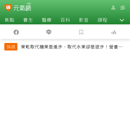
焦點
養生
醫療
百科
影音
課程
退休
果乾取代糖果是進步、取代水果卻是退步！營養師
快訊
揭果乾堅果常見健康陷阱