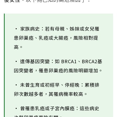
• 家族病史：若有母親、姊妹或女兒罹
患卵巢癌、乳癌或大腸癌，風險相對提
高。
• 遺傳基因突變：如 BRCA1、BRCA2基
因突變者，罹患卵巢癌的風險明顯增加。
• 未曾生育或初經早、停經晚：累積排
卵次數越多者，其罹病機率較高。
• 曾罹患乳癌或子宮內膜癌：這些病史