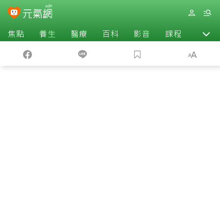
焦點
養生
醫療
百科
影音
課程
退休