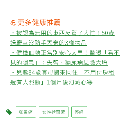
💪更多健康推薦
‧被認為無用的東西反幫了大忙！50歲
婦慶幸沒隨手丟棄的3樣物品
‧健檢血糖正常別安心太早！醫曝「看不
見的隱患」：失智、糖尿病風險大增
‧兒邀84歲寡母搬來同住「不用付房租
還有人照顧」1個月後幻滅心寒
卵巢癌
女性荷爾蒙
停經