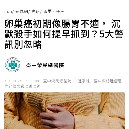
udn
/
元氣網
/
癌症
/
卵巢．子宮
卵巢癌初期像腸胃不適， 沉
默殺手如何提早抓到？5大警
訊別忽略
臺中榮民總醫院
臺中榮民總醫院 ／ 鍾季純／臺中榮總腫瘤醫
2026-01-26 09:00:00
學部個案管理護理師