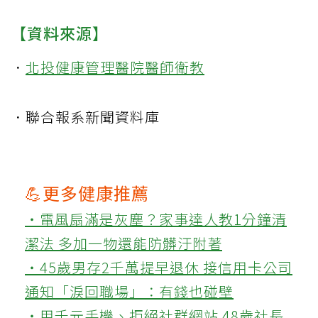
【資料來源】
．
北投健康管理醫院醫師衛教
．聯合報系新聞資料庫
💪更多健康推薦
‧電風扇滿是灰塵？家事達人教1分鐘清
潔法 多加一物還能防髒汙附著
‧45歲男存2千萬提早退休 接信用卡公司
通知「淚回職場」：有錢也碰壁
‧用千元手機、拒絕社群網站 48歲社長