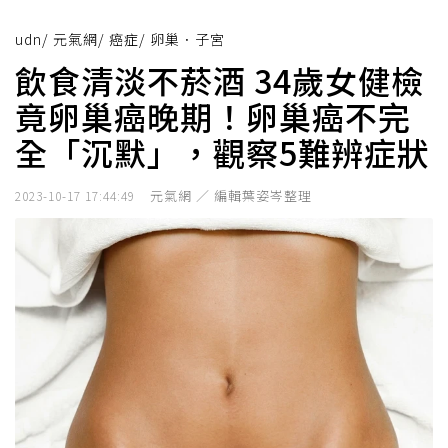
udn
/
元氣網
/
癌症
/
卵巢．子宮
飲食清淡不菸酒 34歲女健檢
竟卵巢癌晚期！卵巢癌不完
全「沉默」，觀察5難辨症狀
元氣網 ／ 編輯葉姿岑整理
2023-10-17 17:44:49