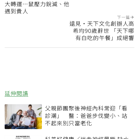
大轉運…鼠壓力銳減、他
遇到貴人
下一篇
遠見‧天下文化創辦人高
希均90歲辭世 「天下哪
有白吃的午餐」成絕響
延伸閱讀
父親節團聚後神經內科常迎「看
診潮」 醫：爸爸步伐變小、站
不起來別只當老化
科普好健康／迷走神經暈厥 缺水