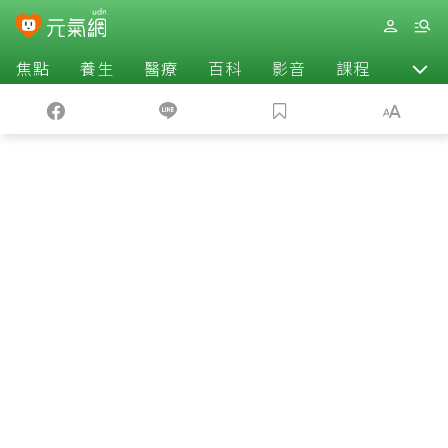
焦點
養生
醫療
百科
影音
課程
退休