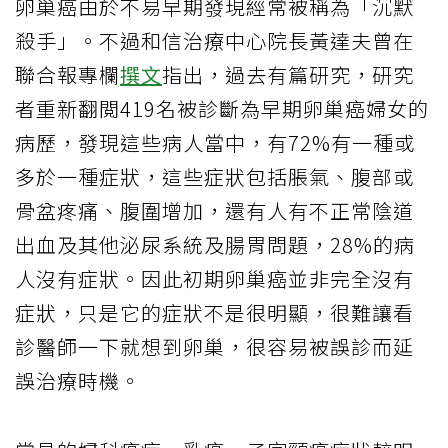
卵巢癌由於不易早期發現經常被稱為「沉默
殺手」。不過和信治療中心院長黃達夫曾在
聯合報專欄
撰文
指出，過去有篇研究，研究
者重新翻閲419名被診斷為早期卵巢癌婦女的
病歷，發現這些病人當中，有72%有一種或
多於一種症狀，這些症狀包括脹氣、腹部或
骨盆疼痛、腹圍增加，還有人有不正常陰道
出血及其他泌尿系統及腸胃問題，28%的病
人沒有症狀。因此初期卵巢癌並非完全沒有
症狀，只是它的症狀不是很明顯，很難讓看
診醫師一下就想到卵巢，很容易被誤診而延
誤治療時機。