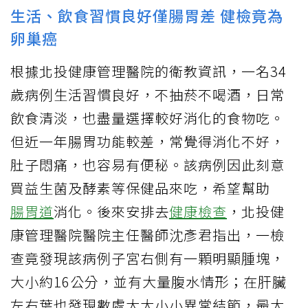
生活、飲食習慣良好僅腸胃差 健檢竟為
卵巢癌
根據北投健康管理醫院的衛教資訊，一名34
歲病例生活習慣良好，不抽菸不喝酒，日常
飲食清淡，也盡量選擇較好消化的食物吃。
但近一年腸胃功能較差，常覺得消化不好，
肚子悶痛，也容易有便秘。該病例因此刻意
買益生菌及酵素等保健品來吃，希望幫助
腸胃道
消化。後來安排去
健康檢查
，北投健
康管理醫院醫院主任醫師沈彥君指出，一檢
查竟發現該病例子宮右側有一顆明顯腫塊，
大小約16公分，並有大量腹水情形；在肝臟
左右葉也發現數處大大小小異常結節，最大