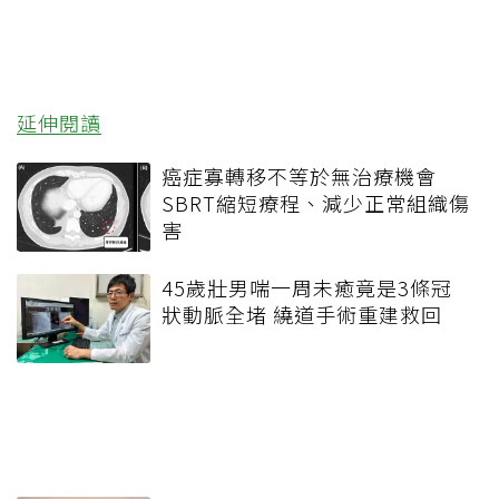
延伸閱讀
癌症寡轉移不等於無治療機會
SBRT縮短療程、減少正常組織傷
害
45歲壯男喘一周未癒竟是3條冠
狀動脈全堵 繞道手術重建救回