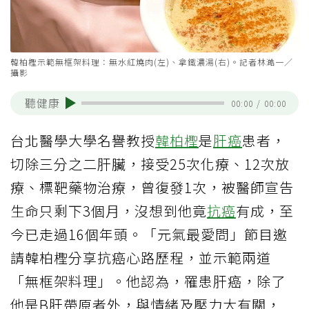
韓柏檉示範無框架料理：無水紅燒肉(左)、拿鐵濃湯(右)。記者林澔一／
攝影
聽健康
00:00
/
00:00
台北醫學大學名譽教授
韓柏檉
是
肝癌
患者，
切除三分之二肝臟，接受25次化療、12次放
療、標靶藥物治療，曾復發1次，被醫師宣告
生命只剩下3個月，沒想到他竟
抗癌
有成，至
今已走過16個年頭。「元氣最愛問」節目邀
請韓柏檉分享抗癌心路歷程，並示範兩道
「無框架料理」。他認為，罹患肝癌，除了
他是B肝帶原者外，與情緒及壓力大有關，