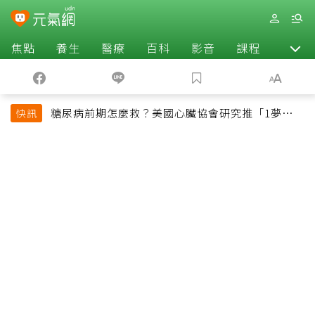
焦點
養生
醫療
百科
影音
課程
退休
糖尿病前期怎麼救？美國心臟協會研究推「1夢幻水
快訊
果組合」 酪梨加它改善血管功能