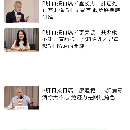
B肝再接再厲／盧勝男：肝癌死
亡率未降 B肝是禍首 政策應與時
俱進
B肝再接再厲／李美璇：共照網
不能只有篩檢 資料治理才是串
起B肝防治的關鍵
B肝再接再厲／廖運範： B肝病毒
消除大不易 免疫力是關鍵角色