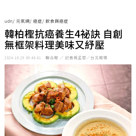
udn
/
元氣網
/
癌症
/
飲食與癌症
韓柏檉抗癌養生4祕訣 自創
無框架料理美味又紓壓
聯合報 ／ 記者楊孟蓉／台北報導
2024-10-29 09:46:41