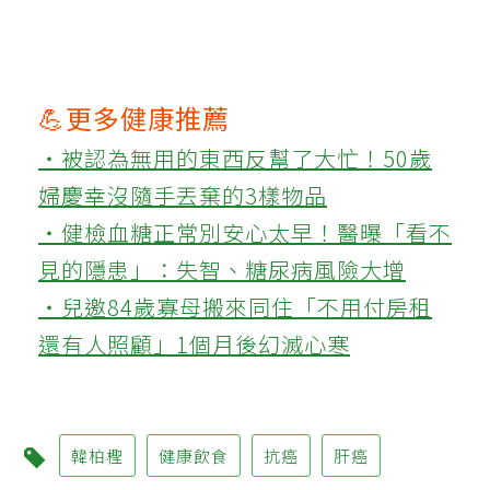
💪更多健康推薦
‧被認為無用的東西反幫了大忙！50歲
婦慶幸沒隨手丟棄的3樣物品
‧健檢血糖正常別安心太早！醫曝「看不
見的隱患」：失智、糖尿病風險大增
‧兒邀84歲寡母搬來同住「不用付房租
還有人照顧」1個月後幻滅心寒
韓柏檉
健康飲食
抗癌
肝癌