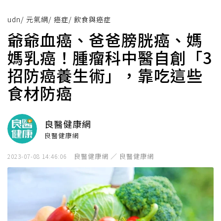
udn
/
元氣網
/
癌症
/
飲食與癌症
爺爺血癌、爸爸膀胱癌、媽
媽乳癌！腫瘤科中醫自創「3
招防癌養生術」，靠吃這些
食材防癌
良醫健康網
良醫健康網
良醫健康網 ／ 良醫健康網
2023-07-08 14:46:06