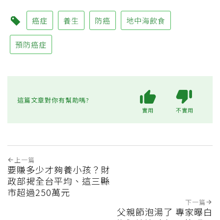
癌症
養生
防癌
地中海飲食
預防癌症
這篇文章對你有幫助嗎?
實用
不實用
上一篇
要賺多少才夠養小孩？財
政部揭全台平均、這三縣
市超過250萬元
下一篇
父親節泡湯了 專家曝白