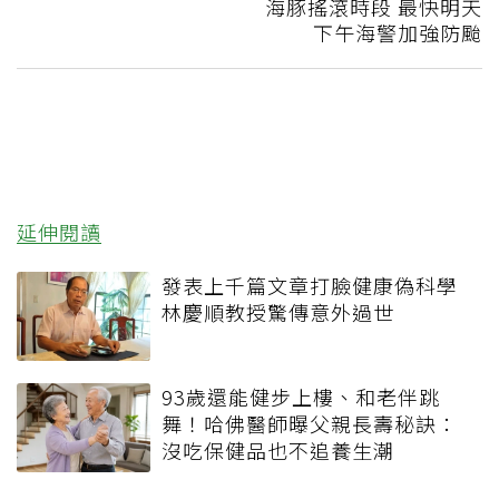
海豚搖滾時段 最快明天
下午海警加強防颱
延伸閱讀
發表上千篇文章打臉健康偽科學
林慶順教授驚傳意外過世
93歲還能健步上樓、和老伴跳
舞！哈佛醫師曝父親長壽秘訣：
沒吃保健品也不追養生潮