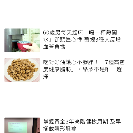
60歲男每天起床「喝一杯熱開
水」卻頭暈心悸 醫揭3種人反增
血管負擔
吃對好油護心不發胖！「7種高密
度健康脂肪」，酪梨不是唯一選
擇
掌握黃金3年高階健檢周期 及早
攔截隱形腫瘤