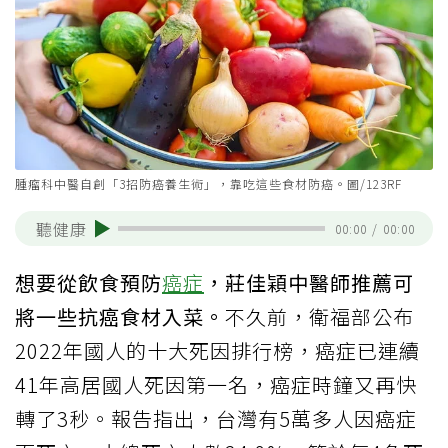
腫瘤科中醫自創「3招防癌養生術」，靠吃這些食材防癌。圖/123RF
聽健康
00:00
/
00:00
想要從飲食預防
癌症
，莊佳穎中醫師推薦可
將一些抗癌食材入菜。
不久前，衛福部公布
2022年國人的十大死因排行榜，癌症已連續
41年高居國人死因第一名，癌症時鐘又再快
轉了3秒。報告指出，台灣有5萬多人因癌症