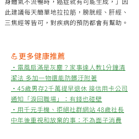
身體氣不流暢時，癌症就有可能生成，」因
此建議每天簡單地拉拉筋，膀胱經、肝經、
三焦經等皆可，對疾病的預防都會有幫助。
💪更多健康推薦
‧電風扇滿是灰塵？家事達人教1分鐘清
潔法 多加一物還能防髒汙附著
‧45歲男存2千萬提早退休 接信用卡公司
通知「淚回職場」：有錢也碰壁
‧用千元手機、拒絕社群網站 48歲社長
中年後重視和放棄的事：不為面子消費