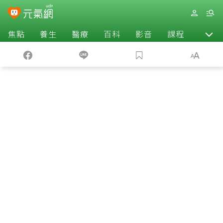
焦點
養生
醫療
百科
影音
課程
退休