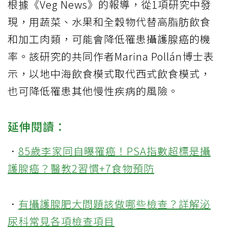
根據《Veg News》的報導，從1項研究中發
現，用蔬菜、水果和全穀物代替高脂肪飲食
和加工肉類，可能會降低罹患攝護腺癌的機
率。該研究的共同作者Marina Pollán博士表
示，以地中海飲食模式取代西式飲食模式，
也可降低罹患其他慢性疾病的風險。
延伸閱讀：
．
85歲李家同自曝罹癌！PSA指數超標是攝
護腺癌？醫教2習慣+7食物預防
．
有攝護腺肥大問題該做哪些檢查？詳解泌
尿科常見各項檢查項目