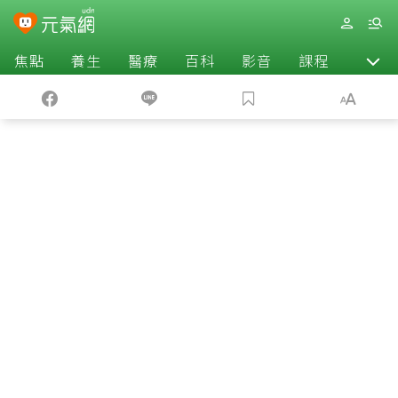
焦點
養生
醫療
百科
影音
課程
退休