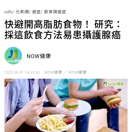
udn
/
元氣網
/
癌症
/
飲食與癌症
快避開高脂肪食物！ 研究：
採這飲食方法易患攝護腺癌
NOW健康
NOW健康 ／ NOW健康
2023-06-07 14:10:00