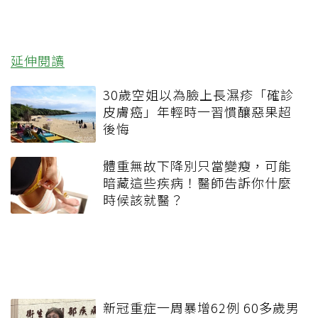
延伸閱讀
30歲空姐以為臉上長濕疹「確診
皮膚癌」年輕時一習慣釀惡果超
後悔
體重無故下降別只當變瘦，可能
暗藏這些疾病！醫師告訴你什麼
時候該就醫？
新冠重症一周暴增62例 60多歲男