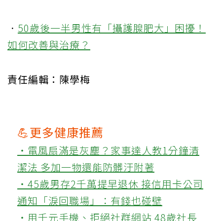
．
50歲後一半男性有「攝護腺肥大」困擾！
如何改善與治療？
責任編輯：陳學梅
💪更多健康推薦
‧電風扇滿是灰塵？家事達人教1分鐘清
潔法 多加一物還能防髒汙附著
‧45歲男存2千萬提早退休 接信用卡公司
通知「淚回職場」：有錢也碰壁
‧用千元手機、拒絕社群網站 48歲社長