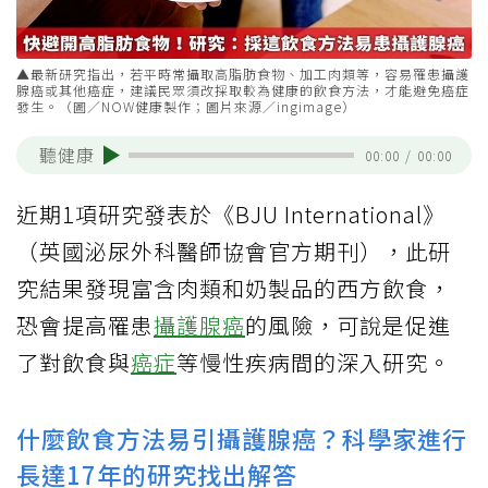
▲最新研究指出，若平時常攝取高脂肪食物、加工肉類等，容易罹患攝護
腺癌或其他癌症，建議民眾須改採取較為健康的飲食方法，才能避免癌症
發生。（圖／NOW健康製作；圖片來源／ingimage）
聽健康
00:00
/
00:00
近期1項研究發表於《BJU International》
（英國泌尿外科醫師協會官方期刊），此研
究結果發現富含肉類和奶製品的西方飲食，
恐會提高罹患
攝護腺癌
的風險，可說是促進
了對飲食與
癌症
等慢性疾病間的深入研究。
什麼飲食方法易引攝護腺癌？科學家進行
長達17年的研究找出解答