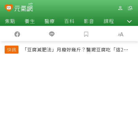
焦點
養生
醫療
百科
影音
課程
退休
「豆腐減肥法」月瘦好幾斤？醫揭豆腐吃「這2種最
快訊
好」，消脹氣有妙招