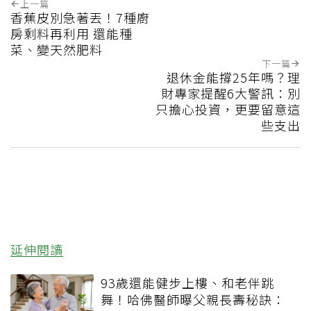
上一篇
香蕉皮別急著丟！7種廚
房剩料再利用 還能種
菜、變天然肥料
下一篇
退休金能撐25年嗎？理
財專家提醒6大警訊：別
只擔心投資，更要留意這
些支出
延伸閱讀
93歲還能健步上樓、和老伴跳
舞！哈佛醫師曝父親長壽秘訣：