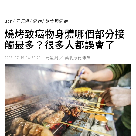
udn
/
元氣網
/
癌症
/
飲食與癌症
燒烤致癌物身體哪個部分接
觸最多？很多人都誤會了
元氣網 ／ 藥明康德傳媒
2019-07-19 14:30:21