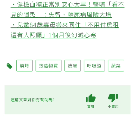
‧健檢血糖正常別安心太早！醫曝「看不
見的隱患」：失智、糖尿病風險大增
‧兒邀84歲寡母搬來同住「不用付房租
還有人照顧」1個月後幻滅心寒
燒烤
致癌物質
皮膚
呼吸道
蔬菜
這篇文章對你有幫助嗎?
實用
不實用