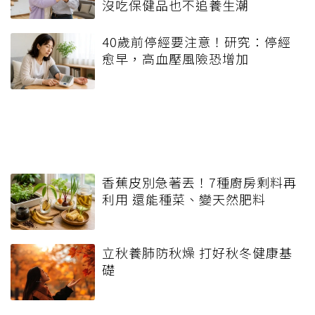
沒吃保健品也不追養生潮
40歲前停經要注意！研究：停經
愈早，高血壓風險恐增加
香蕉皮別急著丟！7種廚房剩料再
利用 還能種菜、變天然肥料
立秋養肺防秋燥 打好秋冬健康基
礎