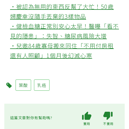
‧被認為無用的東西反幫了大忙！50歲
婦慶幸沒隨手丟棄的3樣物品
‧健檢血糖正常別安心太早！醫曝「看不
見的隱患」：失智、糖尿病風險大增
‧兒邀84歲寡母搬來同住「不用付房租
還有人照顧」1個月後幻滅心寒
葉酸
乳癌
這篇文章對你有幫助嗎?
實用
不實用