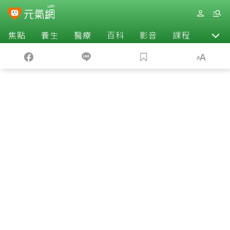
焦點
養生
醫療
百科
影音
課程
退休