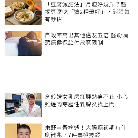
「豆腐減肥法」月瘦好幾斤？醫
揭豆腐吃「這2種最好」，消脹氣
有妙招
自殺率高出其他癌友五倍 醫盼頭
頸癌健保給付放寬限制
育齡婦女乳房紅腫熱痛不止 小心
難纏肉芽腫性乳腺炎找上門
東野圭吾病逝！大腸癌初期有什
麼徵兆？7件事揪癌蹤