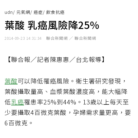
udn
/
元氣網
/
癌症
/
飲食抗癌
葉酸 乳癌風險降25%
聯合新聞網 ／ 聯合新聞網
2014-09-23 14:31:34
【聯合報／記者陳惠惠／台北報導】
葉酸
可以降低罹癌風險。衛生署研究發現，
葉酸攝取量高、血漿葉酸濃度高，能大幅降
低
乳癌
罹患率25%到44%。13歲以上每天至
少要攝取4百微克葉酸，孕婦需求量更高，要
6百微克。