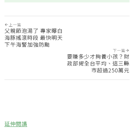
上一篇
父親節泡湯了 專家曝白
海豚搖滾時段 最快明天
下午海警加強防颱
下一篇
要賺多少才夠養小孩？財
政部揭全台平均、這三縣
市超過250萬元
延伸閱讀