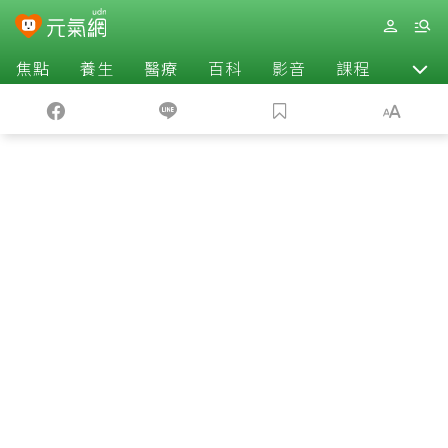
焦點
養生
醫療
百科
影音
課程
退休