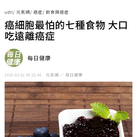
udn
/
元氣網
/
癌症
/
飲食與癌症
癌細胞最怕的七種食物 大口
吃遠離癌症
每日健康
元氣網 ／ 每日健康
2019-03-02 09:28:46