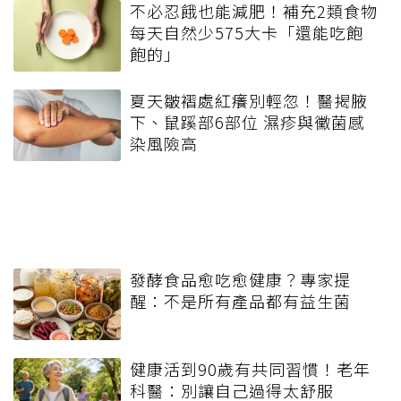
不必忍餓也能減肥！補充2類食物
每天自然少575大卡「還能吃飽
飽的」
夏天皺褶處紅癢別輕忽！醫揭腋
下、鼠蹊部6部位 濕疹與黴菌感
染風險高
發酵食品愈吃愈健康？專家提
醒：不是所有產品都有益生菌
健康活到90歲有共同習慣！老年
科醫：別讓自己過得太舒服