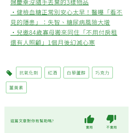
婦慶幸沒隨手丟棄的3樣物品
‧健檢血糖正常別安心太早！醫曝「看不
見的隱患」：失智、糖尿病風險大增
‧兒邀84歲寡母搬來同住「不用付房租
還有人照顧」1個月後幻滅心寒
抗氧化劑
紅酒
白藜蘆醇
巧克力
薑黃素
這篇文章對你有幫助嗎?
實用
不實用