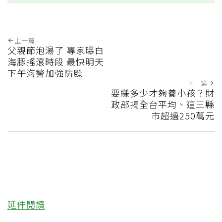
上一篇
父親節泡湯了 專家曝白
海豚搖滾時段 最快明天
下午海警加強防颱
下一篇
要賺多少才夠養小孩？財
政部揭全台平均、這三縣
市超過250萬元
延伸閱讀