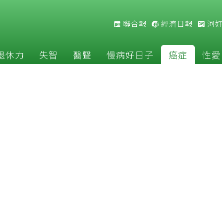
聯合報
經濟日報
河
退休力
失智
醫聲
慢病好日子
癌症
性愛