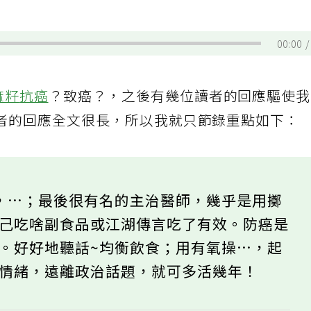
00:00
麻籽
抗癌
？致癌？，之後有幾位讀者的回應驅使
者的回應全文很長，所以我就只節錄重點如下：
，…；最後很有名的主治醫師，幾乎是用擲
自己吃啥副食品或江湖傳言吃了有效。防癌是
。好好地聽話~均衡飲食；用有氧操…，起
比情緒，遠離政治話題，就可多活幾年！