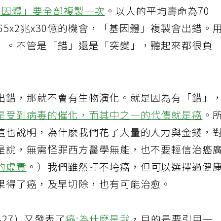
個細胞的
「基因體」由大約30億對的核苷酸組
基因體」要全部複製一次
。以人的平均壽命為70
65x2兆x30億的機會，「基因體」複製會出錯。
」。不管是「錯」還是「突變」，聽起來都很負
出錯，那就不會有生物演化。就是因為有「錯」
是受到病毒的催化，而其中之一的代價就是癌
。
這也說明，為什麽我們花了大量的人力與金錢，
是說，無需怪罪西方醫學無能，也不要輕信治癌
的虛實
。）我們雖然打不垮癌，但可以選擇過健
果得了癌，及早切除，也有可能治愈。