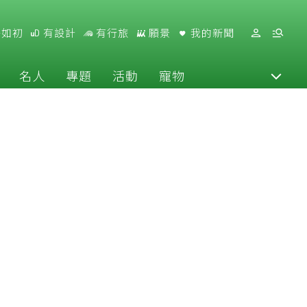
好如初
有設計
有行旅
願景
我的新聞
名人
專題
活動
寵物