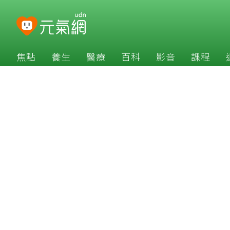
焦點
養生
醫療
百科
影音
課程