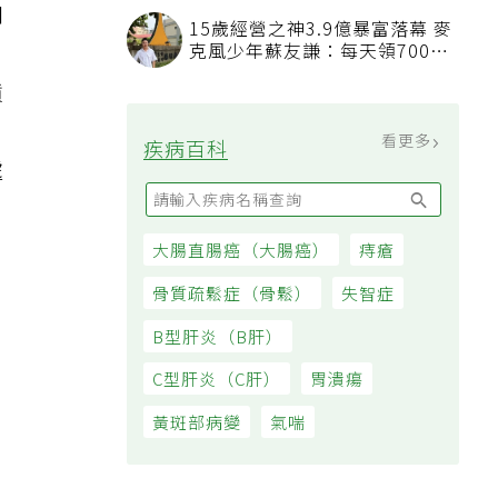
和
15歲經營之神3.9億暴富落幕 麥
，
克風少年蘇友謙：每天領700元
過日子
憤
看更多
疾病百科
處
大腸直腸癌（大腸癌）
痔瘡
，
骨質疏鬆症（骨鬆）
失智症
B型肝炎（B肝）
C型肝炎（C肝）
胃潰瘍
黃斑部病變
氣喘