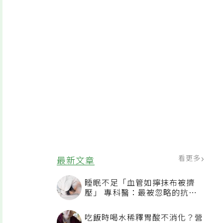
看更多
最新文章
睡眠不足「血管如擰抹布被擠
壓」 專科醫：最被忽略的抗老
方法
吃飯時喝水稀釋胃酸不消化？營