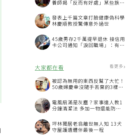
養師揭「反而有好處」某些族群
才要禁
發表上千篇文章打臉健康偽科學
林慶順教授驚傳意外過世
45歲男存2千萬提早退休 接信用
卡公司通知「淚回職場」：有錢
也碰壁
看更多
大家都在看
被認為無用的東西反幫了大忙！
50歲婦慶幸沒隨手丟棄的3樣物
品
電風扇滿是灰塵？家事達人教1
分鐘清潔法 多加一物還能防髒
汙附著
坪林獨居老翁離世無人知 13犬
如
守屋護遺體伴最後一程