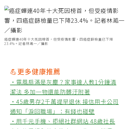
癌症蟬連40年十大死因榜首，但受疫情影響，四癌症篩檢量已下降
23.4%。記者林澔一／攝影
💪更多健康推薦
‧電風扇滿是灰塵？家事達人教1分鐘清
潔法 多加一物還能防髒汙附著
‧45歲男存2千萬提早退休 接信用卡公司
通知「淚回職場」：有錢也碰壁
‧用千元手機、拒絕社群網站 48歲社長