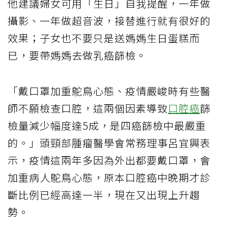
他建議婦女可用「生日」自我提醒，一年做
攝影、一年做超音波，接替進行就有很好的
效果；子女也不要只是送媽媽生日蛋糕而
已，要帶媽媽去做乳癌篩檢。
「戴口罩加重鴕鳥心態、疫情嚴峻時有些醫
師不願檢查口腔，這兩個因素導致
口腔癌
篩
檢量減少幅度達5成，是四癌篩檢中最嚴重
的。」頭頸部腫瘤醫學會常務理事呂宜興表
示，疫情這兩年多因為外出都要戴口罩，會
加重病人鴕鳥心態，原本口腔癌中晚期才診
斷比例已經高達一半，現在又出現上升趨
勢。