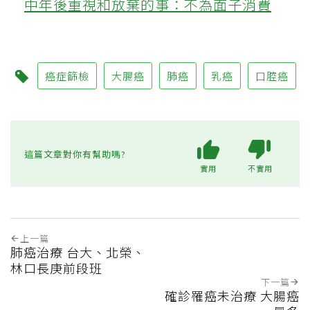
中年後重視和放棄的事：不為面子消費
癌症篩檢
大腸癌
肺癌
乳癌
口腔癌
這篇文章對你有幫助嗎?
實用
不實用
上一篇
肺癌治療 台大、北榮、
林口長庚前段班
下一篇
確診罹癌未治療 大腸癌