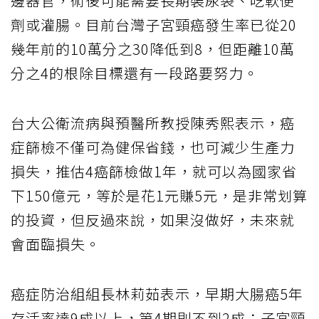
邊器官，術後可能需要長期裝尿袋、吃軟便
劑或灌腸。目前台灣子宮頸癌發生率已從20
幾年前的10萬分之30降低到8，但距離10萬
分之4的根除目標還有一段路要努力。
台大公衛流病與預醫所教授陳秀熙表示，癌
症篩檢不僅可為健保省錢，也可減少生產力
損失，推估4癌篩檢做1年，就可以為國家省
下150億元，等於是花1元賺5元，是非常划算
的投資，但反過來說，如果沒做好，未來就
會面臨損失。
癌症防治組組長林莉茹表示，早期大腸癌5年
存活率達9成以上，第4期則不到2成；子宮頸