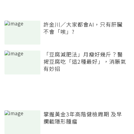
許金川／大家都會AI，只有肝臟
不會「唉」?
「豆腐減肥法」月瘦好幾斤？醫
揭豆腐吃「這2種最好」，消脹氣
有妙招
掌握黃金3年高階健檢周期 及早
攔截隱形腫瘤