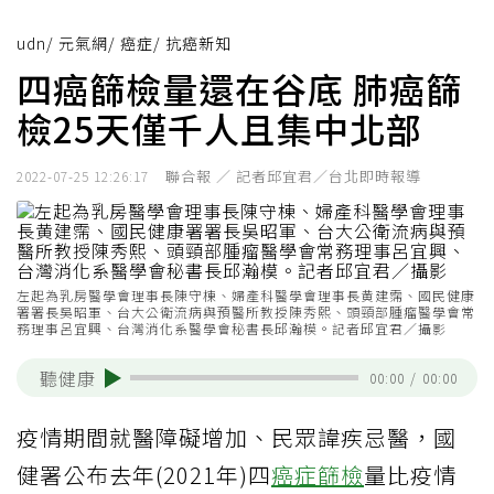
udn
/
元氣網
/
癌症
/
抗癌新知
四癌篩檢量還在谷底 肺癌篩
檢25天僅千人且集中北部
聯合報 ／ 記者邱宜君／台北即時報導
2022-07-25 12:26:17
左起為乳房醫學會理事長陳守棟、婦產科醫學會理事長黄建霈、國民健康
署署長吳昭軍、台大公衛流病與預醫所教授陳秀熙、頭頸部腫瘤醫學會常
務理事呂宜興、台灣消化系醫學會秘書長邱瀚模。記者邱宜君／攝影
聽健康
00:00
/
00:00
疫情期間就醫障礙增加、民眾諱疾忌醫，國
健署公布去年(2021年)四
癌症篩檢
量比疫情