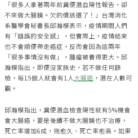
「很多人拿著兩年前糞便潛血陽性報告，卻
不來做大腸鏡。欠的債該還了！」台灣消化
系醫學會秘書長邱瀚模表示，疫情期間人們
有「錯誤的安全感」，但實際上，疫情結束
也不會順便帶走癌症，反而會因為這兩年
「很多事情沒有做」，腫瘤被養得更大。邱
瀚模指出，即便沒家族史，若不做任何篩
檢，每15個人就會有1人
大腸癌
，潛在人數可
觀。
邱瀚模指出，糞便潛血檢查陽性就有5%機會
會大腸癌，要是後續不做大腸鏡也不治療，
死亡率增加6成，拖愈久、死亡率愈高。如果