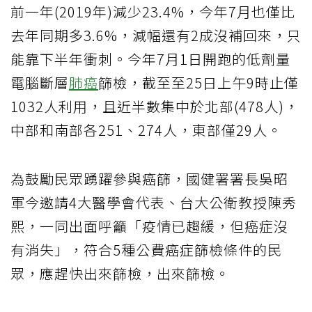
前一年(2019年)減少23.4%，今年7月也僅比
去年同期多3.6%，減幅還有2成沒補回來，只
能靠下半年衝刺。今年7月1日開跑的低劑量
電腦斷層
肺癌
篩檢，截至至25日上午9時止僅
1032人利用，且近半數集中於北部(478人)，
中部和南部各251、274人，東部僅29人。
為鼓勵民眾踴躍參與癌篩，國健署署長吳昭
軍今邀請4大醫學會代表、台大公衛教授陳秀
熙，一同出面呼籲「疫情已趨緩，但癌症沒
有消失」，符合5種公費癌症篩檢條件的民
眾，應趕快出來篩檢，出來篩檢。