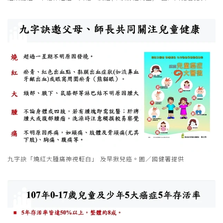
九字訣「燒紅大腫痛神視輕白」 及早揪兒癌。圖／國健署提供