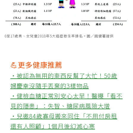
0至17歲男、女兒童2018年5大癌症發生率排名。圖／國健署提供
💪更多健康推薦
‧被認為無用的東西反幫了大忙！50歲
婦慶幸沒隨手丟棄的3樣物品
‧健檢血糖正常別安心太早！醫曝「看不
見的隱患」：失智、糖尿病風險大增
‧兒邀84歲寡母搬來同住「不用付房租
還有人照顧」1個月後幻滅心寒