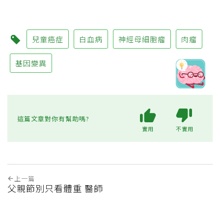
兒童癌症
白血病
神經母細胞瘤
肉瘤
基因變異
這篇文章對你有幫助嗎?
實用
不實用
上一篇
父親節別只看體重 醫師
提醒男性腰圍逾90公分
恐藏三高危機