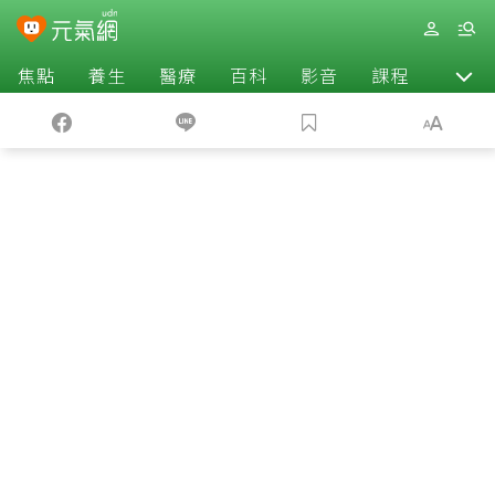
焦點
養生
醫療
百科
影音
課程
退休