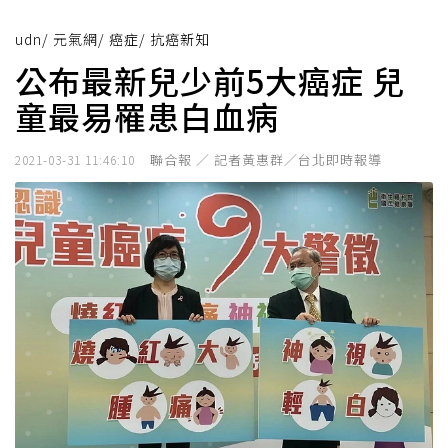
udn
/
元氣網
/
癌症
/
抗癌新知
公布最新兒少前5大癌症 兒
童最易罹患白血病
聯合報 ／ 記者黃惠群／台北即時報導
2021-03-31 11:46:10