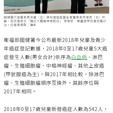
國健署代理署長賈淑麗（左）與兒童癌症基金會董事長林東燦（右）呼
籲，若孩童發生「燒紅大腫痛神視輕白」 等徵狀，應盡速帶孩童就醫診
治。記者黃惠群／攝影
衛福部國健署今公布最新2018年兒童及青少
年癌症登記數據，2018年0至17歲兒童5大癌
症發生人數(男女合計)依序為
白血病
、淋巴
瘤、生殖細胞瘤、中樞神經瘤、其他上皮癌
(甲狀腺癌為主)，與2017年相比較，除淋巴
瘤、生殖細胞瘤順序互換外，其餘序位與
2017年相同。
2018年0至17歲兒童新發癌症人數為542人，