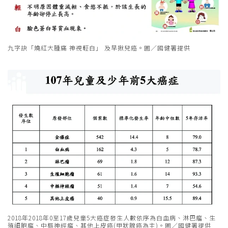
九字訣「燒紅大腫痛 神視輕白」 及早揪兒癌。圖／國健署提供
2018年2018年0至17歲兒童5大癌症發生人數依序為白血病、淋巴瘤、生
殖細胞瘤、中樞神經瘤、其他上皮癌(甲狀腺癌為主)。圖／國健署提供