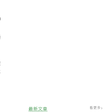
坤
自
美
校
年
，
看更多
最新文章