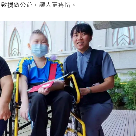
全數捐做公益，讓人更疼惜。