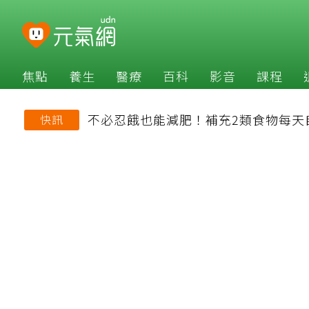
焦點
養生
醫療
百科
影音
課程
不必忍餓也能減肥！補充2類食物每天
快訊