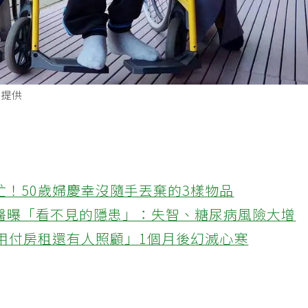
濟提供
忙！50歲婦慶幸沒隨手丟棄的3樣物品
醫曝「看不見的隱患」：失智、糖尿病風險大增
不用付房租還有人照顧」1個月後幻滅心寒