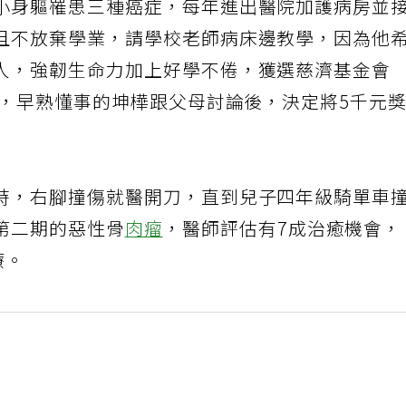
小身軀罹患三種癌症，每年進出醫院加護病房並
且不放棄學業，請學校老師病床邊教學，因為他
人，強韌生命力加上好學不倦，獲選慈濟基金會
獎，早熟懂事的坤樺跟父母討論後，決定將5千元
時，右腳撞傷就醫開刀，直到兒子四年級騎單車
第二期的惡性骨
肉瘤
，醫師評估有7成治癒機會，
療。