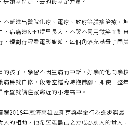
，是她堅持走下去的最堅定力量。
，不斷進出醫院化療、電療、放射等腫瘤治療，
白，病痛迫使他提早長大，不哭不鬧用微笑面對
行，規劃行程看電影旅遊，每個角落充滿母子間
事的孩子，學習不因生病而中斷，好學的他向學
護病房就自修，段考空檔臨時抱佛腳，即使一整
樺希望就讀住家鄰近的小港高中。
選2018年慈濟高雄區新芽獎學金行為進步獎最
貴人的相助，他希望能盡己之力成為別人的貴人