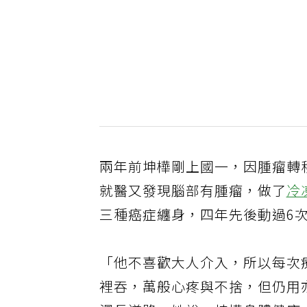
兩年前坤樺剛上國一，因腫瘤轉
就醫又發現腦部有腫瘤，做了
冷
三種癌症纏身，四年先後動過6
「他不喜歡大人介入，所以每次
裡吞，萬般心疼與不捨，但仍用