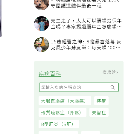
坪林獨居老翁離世無人知 13犬
守屋護遺體伴最後一程
先生走了，太太可以續領勞保年
金嗎？專家揭遺屬年金怎麼領，
看順位還要看資格
15歲經營之神3.9億暴富落幕 麥
克風少年蘇友謙：每天領700元
過日子
看更多
疾病百科
大腸直腸癌（大腸癌）
痔瘡
骨質疏鬆症（骨鬆）
失智症
B型肝炎（B肝）