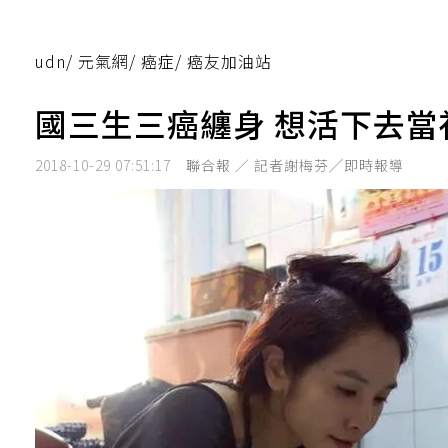
udn
/
元氣網
/
癌症
/
癌友加油站
國三生三癌纏身 想活下去當
2018-10-29 07:51:17
聯合報 ／ 記者謝梅芬╱即時報導