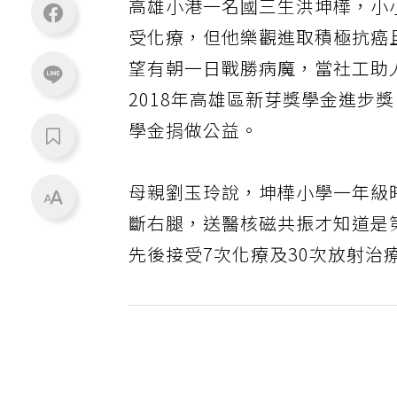
高雄小港一名國三生洪坤樺，小
受化療，但他樂觀進取積極抗癌
望有朝一日戰勝病魔，當社工助
2018年高雄區新芽獎學金進步
學金捐做公益。
母親劉玉玲說，坤樺小學一年級
斷右腿，送醫核磁共振才知道是
先後接受7次化療及30次放射治