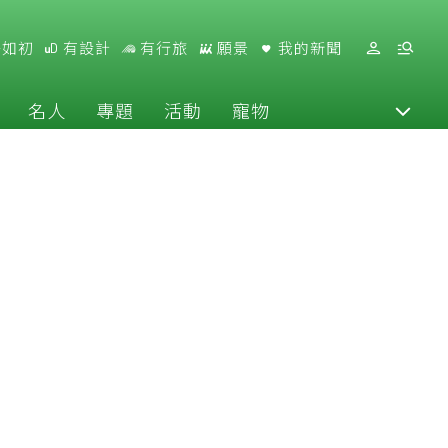
好如初
有設計
有行旅
願景
我的新聞
名人
專題
活動
寵物