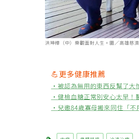
洪坤樺（中）樂觀面對人生。圖／高雄慈
💪更多健康推薦
‧被認為無用的東西反幫了大
‧健檢血糖正常別安心太早！
‧兒邀84歲寡母搬來同住「