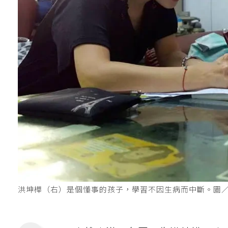
洪坤樺（右）是個懂事的孩子，學習不因生病而中斷。圖