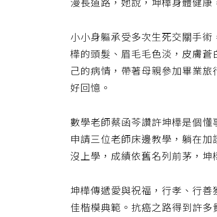
漫長道路，她說，坤樺身體健康
小小身軀承受多次生死交關手術
樺的頭髮、眉毛毛色淡，皮膚蒼
己的病情，帶著母親參加畢業旅
好回憶。
數學老師蔡函芩讚許坤樺是個懂
申請三位老師床邊教學，躺在加
沒上學，成績依舊名列前茅，坤
坤樺傳遞愛與祝福，行孝、行善獲
佳楷模典範。抗癌之路得到許多