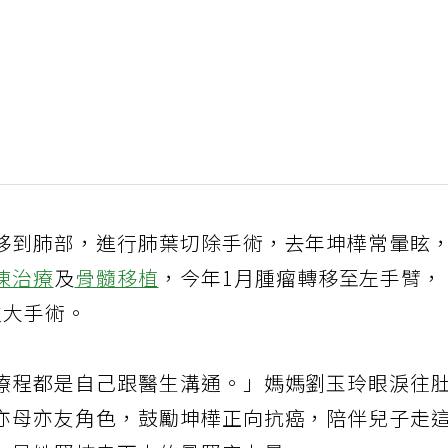
移到肺部，進行肺葉切除手術，去年坤樺常暈眩
凍治療
及
骨髓移植
，今年1月腫瘤轉移至左手臂，
次大手術。
療程都是自己跟醫生溝通。」媽媽劉玉玲眼淚往
亦母亦友角色，鼓勵坤樺正向抗癌，陪伴兒子走