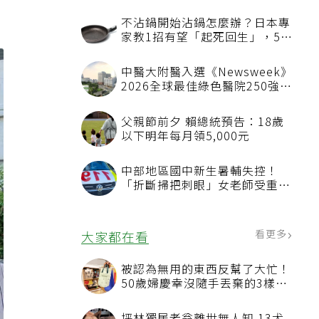
不沾鍋開始沾鍋怎麼辦？日本專
家教1招有望「起死回生」，5情
況該換新
中醫大附醫入選《Newsweek》
2026全球最佳綠色醫院250強
首屆評選即入榜 全台僅兩院獲
選 四葉績效指標居台灣最佳
父親節前夕 賴總統預告：18歲
以下明年每月領5,000元
中部地區國中新生暑輔失控！
「折斷掃把刺眼」女老師受重傷
恐失明
看更多
大家都在看
被認為無用的東西反幫了大忙！
50歲婦慶幸沒隨手丟棄的3樣物
品