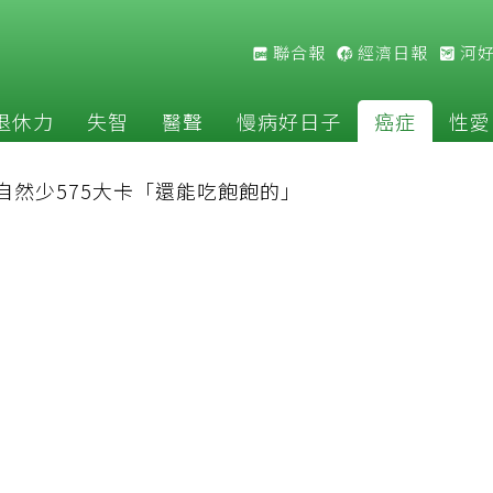
聯合報
經濟日報
河
退休力
失智
醫聲
慢病好日子
癌症
性愛
自然少575大卡「還能吃飽飽的」