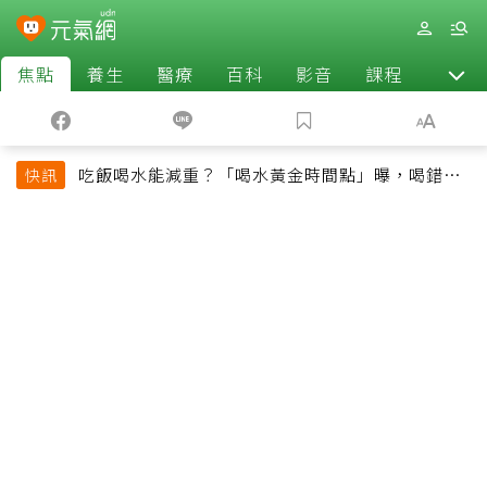
焦點
養生
醫療
百科
影音
課程
退休
吃飯喝水能減重？「喝水黃金時間點」曝，喝錯時
快訊
機反而吃更多