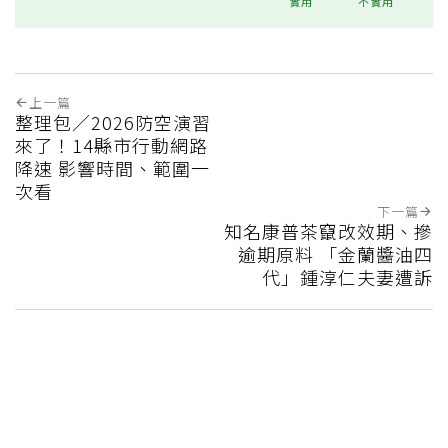
實用
不實用
上一篇
整理包／2026防空演習
來了！14縣市行動網路
降速 影響時間、範圍一
次看
下一篇
知名康普茶竄改效期、摻
逾期原料 「金蘭醬油四
代」鍾淳仁夫妻遭訴