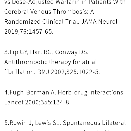
vs Dose-Adjusted Warfarin in Patients With
Cerebral Venous Thrombosis: A
Randomized Clinical Trial. JAMA Neurol
2019;76:1457-65.
3.Lip GY, Hart RG, Conway DS.
Antithrombotic therapy for atrial
fibrillation. BMJ 2002;325:1022-5.
4.Fugh-Berman A. Herb-drug interactions.
Lancet 2000;355:134-8.
5.Rowin J, Lewis SL. Spontaneous bilateral