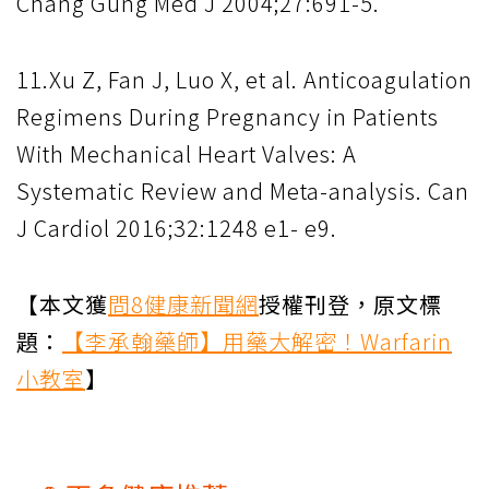
Chang Gung Med J 2004;27:691-5.
11.Xu Z, Fan J, Luo X, et al. Anticoagulation
Regimens During Pregnancy in Patients
With Mechanical Heart Valves: A
Systematic Review and Meta-analysis. Can
J Cardiol 2016;32:1248 e1- e9.
【本文獲
問8健康新聞網
授權刊登，原文標
題：
【李承翰藥師】用藥大解密！Warfarin
小教室
】