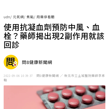
udn
/
元氣網
/
焦點
/
用藥停看聽
使用抗凝血劑預防中風、血
栓？藥師揭出現2副作用就該
回診
問8健康新聞網
問8健康新聞網 ／ 新北市立土城醫院藥師李承
2022-09-06 10:39:37
翰