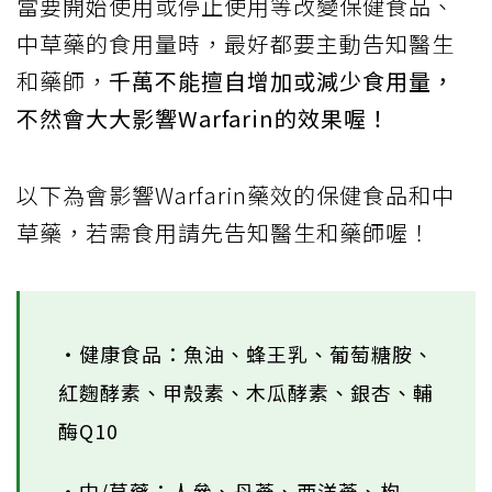
當要開始使用或停止使用等改變保健食品、
中草藥的食用量時，最好都要主動告知醫生
和藥師，
千萬不能擅自增加或減少食用量，
不然會大大影響Warfarin的效果喔！
以下為會影響Warfarin藥效的保健食品和中
草藥，若需食用請先告知醫生和藥師喔！
・健康食品：魚油、蜂王乳、葡萄糖胺、
紅麴酵素、甲殼素、木瓜酵素、銀杏、輔
酶Q10
・中/草藥：人參、丹蔘、西洋蔘、枸