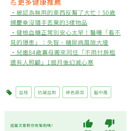
💪更多健康推薦
‧被認為無用的東西反幫了大忙！50歲
婦慶幸沒隨手丟棄的3樣物品
‧健檢血糖正常別安心太早！醫曝「看不
見的隱患」：失智、糖尿病風險大增
‧兒邀84歲寡母搬來同住「不用付房租
還有人照顧」1個月後幻滅心寒
血栓
抗凝血劑
綠色蔬菜
腦中風
這篇文章對你有幫助嗎?