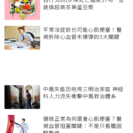
路換超商茶葉蛋豆漿
平常沒症狀也可能心肌梗塞！醫
揭拆除心血管未爆彈的3大關鍵
中風失能恐拖垮三明治家庭 神經
科人力流失衝擊中風救治體系
健檢正常為何還會心肌梗塞？醫
揭血管阻塞關鍵：不是只看膽固
醇數值