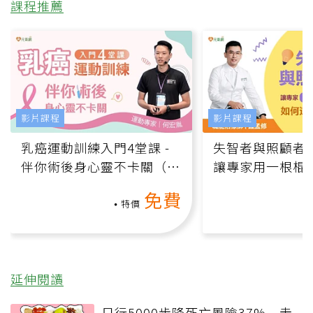
課程推薦
影片課程
影片課程
乳癌運動訓練入門4堂課 -
失智者與照顧者
伴你術後身心靈不卡關（線
讓專家用一根棍
上影音課）
何逆轉退化大腦
免費
課）
特價
延伸閱讀
日行5000步降死亡風險37% 走