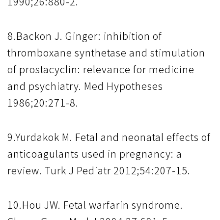
1990;26:880-2.
8.Backon J. Ginger: inhibition of
thromboxane synthetase and stimulation
of prostacyclin: relevance for medicine
and psychiatry. Med Hypotheses
1986;20:271-8.
9.Yurdakok M. Fetal and neonatal effects of
anticoagulants used in pregnancy: a
review. Turk J Pediatr 2012;54:207-15.
10.Hou JW. Fetal warfarin syndrome.