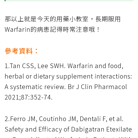
那以上就是今天的用藥小教室，長期服用
Warfarin的病患記得時常注意哦！
參考資料：
1.Tan CSS, Lee SWH. Warfarin and food,
herbal or dietary supplement interactions:
A systematic review. Br J Clin Pharmacol
2021;87:352-74.
2.Ferro JM, Coutinho JM, Dentali F, et al.
Safety and Efficacy of Dabigatran Etexilate