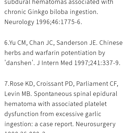
subdural hematomas associated with
chronic Ginkgo biloba ingestion.
Neurology 1996;46:1775-6.
6.Yu CM, Chan JC, Sanderson JE. Chinese
herbs and warfarin potentiation by
'danshen'. J Intern Med 1997;241:337-9.
7.Rose KD, Croissant PD, Parliament CF,
Levin MB. Spontaneous spinal epidural
hematoma with associated platelet
dysfunction from excessive garlic
ingestion: a case report. Neurosurgery