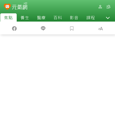
焦點
養生
醫療
百科
影音
課程
退休