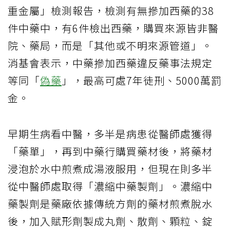
重金屬」檢測報告，檢測有無摻加西藥的38
件中藥中，有6件檢出西藥，購買來源皆非醫
院、藥局，而是「其他或不明來源管道」。
消基會表示，中藥摻加西藥違反藥事法規定
等同「
偽藥
」，最高可處7年徒刑、5000萬罰
金。
早期生病看中醫，多半是病患從醫師處獲得
「藥單」，再到中藥行購買藥材後，將藥材
浸泡於水中煎煮成湯液服用，但現在則多半
從中醫師處取得「濃縮中藥製劑」。濃縮中
藥製劑是藥廠依據傳統方劑的藥材煎煮脫水
後，加入賦形劑製成丸劑、散劑、顆粒、錠