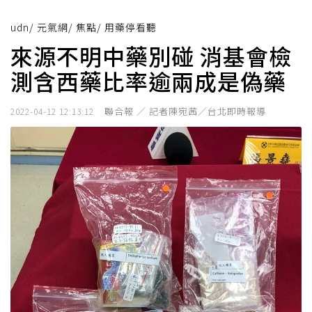
udn
/
元氣網
/
焦點
/
用藥停看聽
來源不明中藥別碰 消基會檢
測含西藥比率逾兩成是偽藥
聯合報 ／ 記者陳宛茜／台北即時報導
2022-04-12 12:13:12