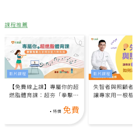
課程推薦
影片課程
影片課程
【免費線上課】專屬你的超
失智者與照顧者
燃脂體育課：超夯「拳擊有
讓專家用一根棍
氧」高壓族在家釋放壓力無
何逆轉退化大腦
免費
負擔
課）
特價