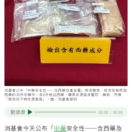
消基會公布「中藥安全性──含西藥及重金屬」檢測報告，檢測有無摻加
西藥的38件中藥中，有6件檢出西藥，購買來源皆非醫院、藥局，而是
「其他或不明來源管道」。圖／消基會提供
聽健康
00:00
/
00:00
消基會今天公布「
中藥
安全性──含西藥及