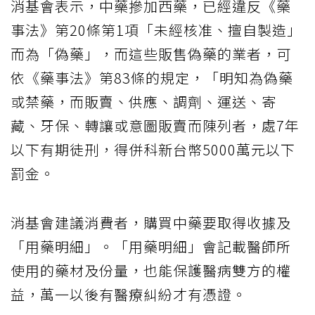
消基會表示，中藥摻加西藥，已經違反《藥
事法》第20條第1項「未經核准、擅自製造」
而為「偽藥」，而這些販售偽藥的業者，可
依《藥事法》第83條的規定，「明知為偽藥
或禁藥，而販賣、供應、調劑、運送、寄
藏、牙保、轉讓或意圖販賣而陳列者，處7年
以下有期徒刑，得併科新台幣5000萬元以下
罰金。
消基會建議消費者，購買中藥要取得收據及
「用藥明細」。「用藥明細」會記載醫師所
使用的藥材及份量，也能保護醫病雙方的權
益，萬一以後有醫療糾紛才有憑證。