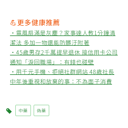
💪更多健康推薦
‧電風扇滿是灰塵？家事達人教1分鐘清
潔法 多加一物還能防髒汙附著
‧45歲男存2千萬提早退休 接信用卡公司
通知「淚回職場」：有錢也碰壁
‧用千元手機、拒絕社群網站 48歲社長
中年後重視和放棄的事：不為面子消費
中藥
偽藥