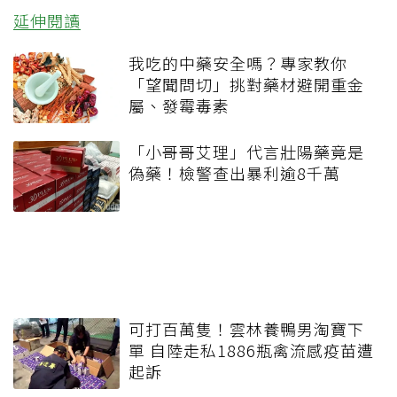
延伸閱讀
我吃的中藥安全嗎？專家教你
「望聞問切」挑對藥材避開重金
屬、發霉毒素
「小哥哥艾理」代言壯陽藥竟是
偽藥！檢警查出暴利逾8千萬
可打百萬隻！雲林養鴨男淘寶下
單 自陸走私1886瓶禽流感疫苗遭
起訴