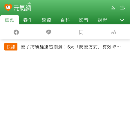
焦點
養生
醫療
百科
影音
課程
退休
蚊子持續騷擾超崩潰！6大「防蚊方式」有效降低被
快訊
叮機率