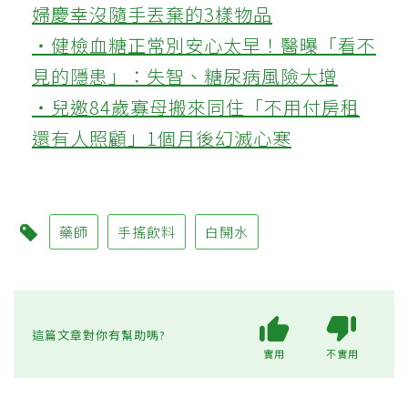
婦慶幸沒隨手丟棄的3樣物品
‧健檢血糖正常別安心太早！醫曝「看不
見的隱患」：失智、糖尿病風險大增
‧兒邀84歲寡母搬來同住「不用付房租
還有人照顧」1個月後幻滅心寒
藥師
手搖飲料
白開水
這篇文章對你有幫助嗎?
實用
不實用