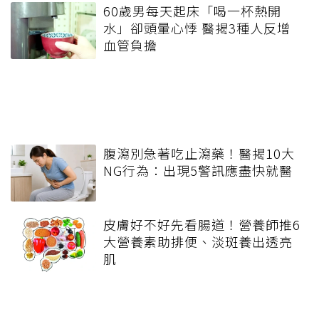
60歲男每天起床「喝一杯熱開
水」卻頭暈心悸 醫揭3種人反增
血管負擔
腹瀉別急著吃止瀉藥！醫揭10大
NG行為：出現5警訊應盡快就醫
皮膚好不好先看腸道！營養師推6
大營養素助排便、淡斑養出透亮
肌