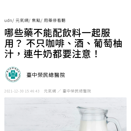
udn
/
元氣網
/
焦點
/
用藥停看聽
哪些藥不能配飲料一起服
用？ 不只咖啡、酒、葡萄柚
汁，連牛奶都要注意！
臺中榮民總醫院
元氣網 ／ 臺中榮民總醫院
2021-12-30 15:46:43