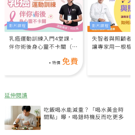
影片課程
影片課程
乳癌運動訓練入門4堂課 -
失智者與照顧者
伴你術後身心靈不卡關（線
讓專家用一根棍
上影音課）
何逆轉退化大腦
免費
課）
特價
延伸閱讀
吃飯喝水能減重？「喝水黃金時
間點」曝，喝錯時機反而吃更多