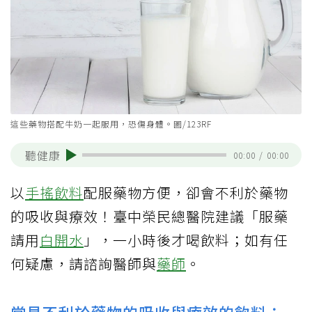
這些藥物搭配牛奶一起服用，恐傷身體。圖/123RF
聽健康
00:00
/
00:00
以
手搖飲料
配服藥物方便，卻會不利於藥物
的吸收與療效！臺中榮民總醫院建議「服藥
請用
白開水
」，一小時後才喝飲料；如有任
何疑慮，請諮詢醫師與
藥師
。