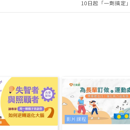
無隱匿：
新冠疫情升溫、肺炎鏈球菌疫苗再升級 8
10日起「一劑搞定
影片課程