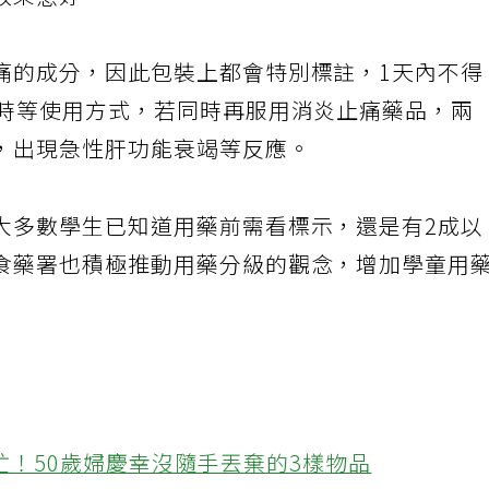
效果愈好。
痛的成分，因此包裝上都會特別標註，1天內不得
小時等使用方式，若同時再服用消炎止痛藥品，兩
，出現急性肝功能衰竭等反應。
大多數學生已知道用藥前需看標示，還是有2成以
食藥署也積極推動用藥分級的觀念，增加學童用
忙！50歲婦慶幸沒隨手丟棄的3樣物品