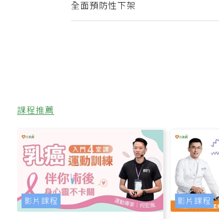
明好炊粉複驗仍含甲醛 竹市府澄清
全面預防性下架
課程推薦
影片課程
影片課程