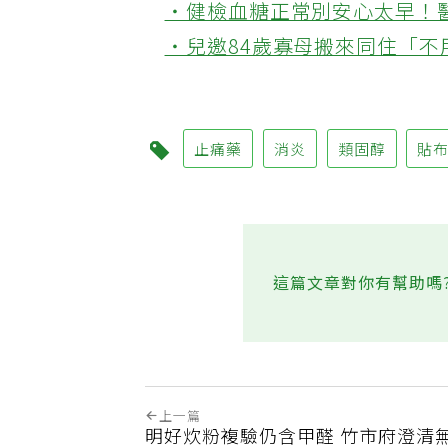
‧健檢血糖正常別安心太早！
‧兒邀84歲寡母搬來同住「
止痛藥
消炎
類固醇
貼
這篇文章對你有幫助嗎
上一篇