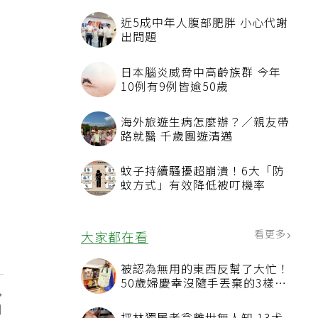
近5成中年人腹部肥胖 小心代謝
出問題
日本腦炎威脅中高齡族群 今年
10例有9例皆逾50歲
海外旅遊生病怎麼辦？／親友帶
路就醫 千歲團遊清邁
蚊子持續騷擾超崩潰！6大「防
蚊方式」有效降低被叮機率
看更多
大家都在看
被認為無用的東西反幫了大忙！
50歲婦慶幸沒隨手丟棄的3樣物
品