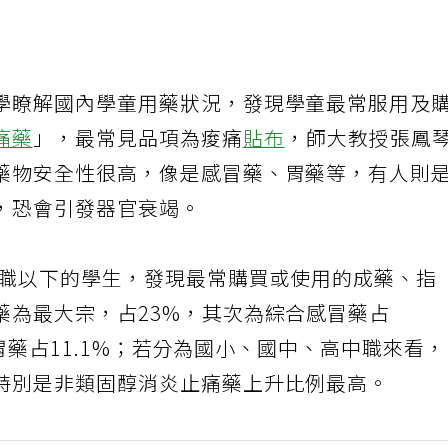
學瞭解國內學童用藥狀況，發現學童最常服用及
痛藥
」，最常見品項為痠痛
貼布
，師大教授張鳳
藥物安全性很高，像是感冒藥、胃藥等，有人則
，恐會引發器官衰竭。
中職以下的學生，發現最常購買或使用的成藥、指
藥為最大宗，占23%，其次為綜合感冒藥占
%、胃藥占11.1%；若分為國小、國中、高中職來看
特別是非類固醇消炎止痛藥上升比例最高。