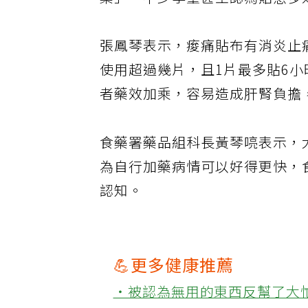
藥」，不少學童甚至認為貼愈多
張鳳琴表示，痠痛貼布有消炎止
使用超過幾片，且1片最多貼6
者藥效加乘，容易造成肝腎負擔
食藥署藥品組科長黃琴喨表示，
為自行加藥病情可以好得更快，
認知。
💪更多健康推薦
‧被認為無用的東西反幫了大