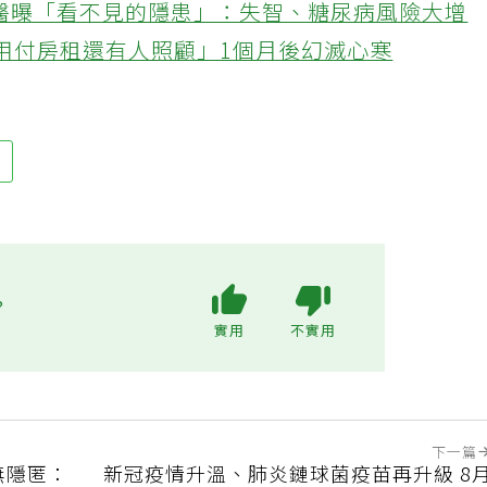
醫曝「看不見的隱患」：失智、糖尿病風險大增
不用付房租還有人照顧」1個月後幻滅心寒
布
?
實用
不實用
下一篇