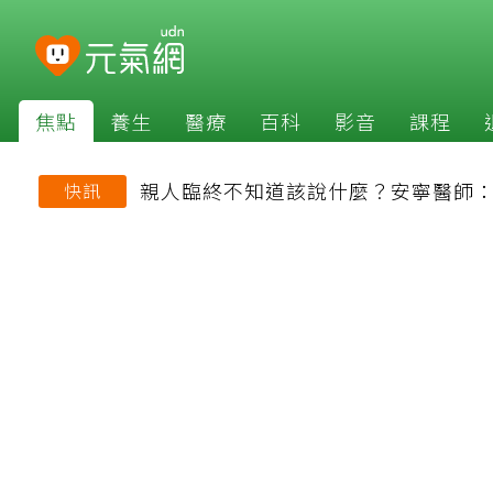
焦點
養生
醫療
百科
影音
課程
親人臨終不知道該說什麼？安寧醫師
快訊