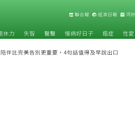
聯合報
經濟日報
河
退休力
失智
醫聲
慢病好日子
癌症
性愛
：陪伴比完美告別更重要，4句話值得及早說出口