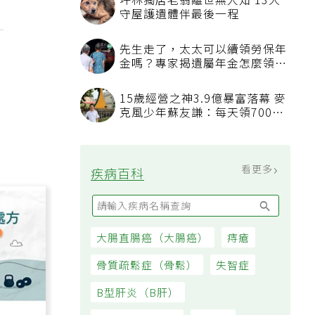
月
坪林獨居老翁離世無人知 13犬
」
守屋護遺體伴最後一程
先生走了，太太可以續領勞保年
金嗎？專家揭遺屬年金怎麼領，
看順位還要看資格
15歲經營之神3.9億暴富落幕 麥
克風少年蘇友謙：每天領700元
過日子
看更多
疾病百科
大腸直腸癌（大腸癌）
痔瘡
骨質疏鬆症（骨鬆）
失智症
B型肝炎（B肝）