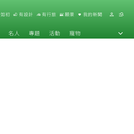
好如初
有設計
有行旅
願景
我的新聞
名人
專題
活動
寵物