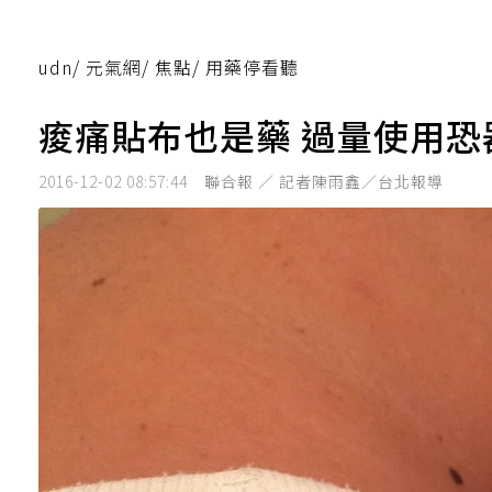
udn
/
元氣網
/
焦點
/
用藥停看聽
痠痛貼布也是藥 過量使用恐
2016-12-02 08:57:44
聯合報 ／ 記者陳雨鑫／台北報導