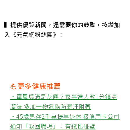
▍提供優質新聞，還需要你的鼓勵，按讚加
入《元氣網粉絲團》：
💪更多健康推薦
‧電風扇滿是灰塵？家事達人教1分鐘清
潔法 多加一物還能防髒汙附著
‧45歲男存2千萬提早退休 接信用卡公司
通知「淚回職場」：有錢也碰壁