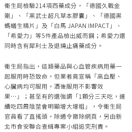
衛生局檢驗214項西藥成分，「德國久戰金
剛」、「黑武士超凡草本膠囊」、「德國黑
螞蟻生精片」及「白馬 JAPAN IMPACT」、
「希愛力」等5件產品檢出威而鋼；希愛力還
同時含有犀利士及退燒止痛藥成分。
衛生局指出，這類藥品與心血管疾病用藥一
起服用時恐致命，但業者竟宣稱「高血壓、
心臟病均可服用，酒後服用不影響效
果…」；甚至有的還強調「1顆分三天吃，連
續吃四周陰莖會明顯增大增粗」，令衛生局
官員看了直搖頭，除通令撤除網頁，另由新
北市食安聯合查緝專案小組追究刑責。