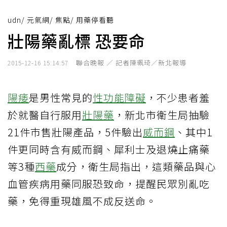
udn
/
元氣網
/
焦點
/
用藥停看聽
壯陽藥亂標 恐要命
聯合晚報 ／ 記者陳珮琦／新北報導
2015-12-16 15:14:57
陽痿
是男性常見的
性功能障礙
，不少患者羞
於就醫自行服用
壯陽藥
，新北市衛生局抽驗
21件巿售壯陽產品，5件驗出
威而鋼
、其中1
件更同時含有威而鋼、犀利士及退燒止痛藥
等3種
西藥
成分，衛生局指出，這類藥品與心
血管疾病用藥同服恐致命，提醒民眾別亂吃
藥，免得重現雄風不成反送命。