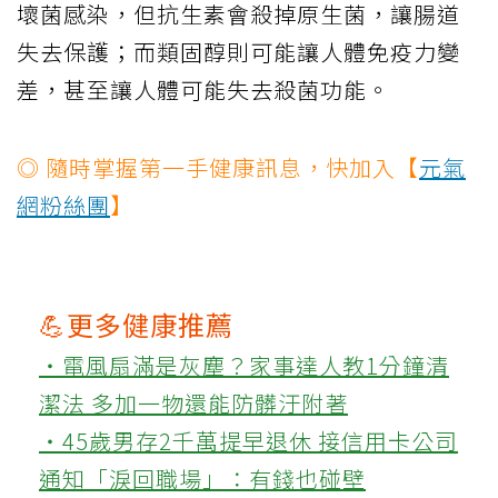
壞菌感染，但抗生素會殺掉原生菌，讓腸道
失去保護；而類固醇則可能讓人體免疫力變
差，甚至讓人體可能失去殺菌功能。
◎ 隨時掌握第一手健康訊息，快加入【
元氣
網粉絲團
】
💪更多健康推薦
‧電風扇滿是灰塵？家事達人教1分鐘清
潔法 多加一物還能防髒汙附著
‧45歲男存2千萬提早退休 接信用卡公司
通知「淚回職場」：有錢也碰壁