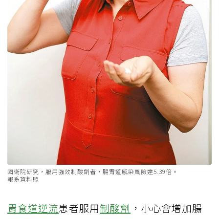
國衛院研究，服用強效制酸劑者，腸胃道感染風險達5.39倍。
報系資料照
胃食道逆流
患者服用
制酸劑
，小心會增加腸