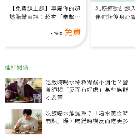
【免費線上課】專屬你的超
乳癌運動訓練入門
燃脂體育課：超夯「拳擊有
伴你術後身心靈
氧」高壓族在家釋放壓力無
上影音課）
免費
負擔
特價
延伸閱讀
吃飯時喝水稀釋胃酸不消化？營
養師揭「反而有好處」某些族群
才要禁
吃飯喝水能減重？「喝水黃金時
間點」曝，喝錯時機反而吃更多