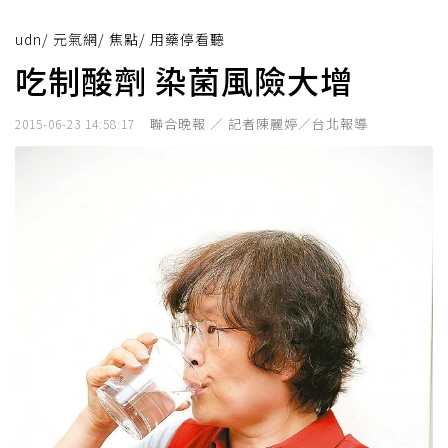
udn
/
元氣網
/
焦點
/
用藥停看聽
吃制酸劑 染菌風險大增
聯合晚報 ／ 記者陳麗婷／台北報導
2015-06-23 14:58:17