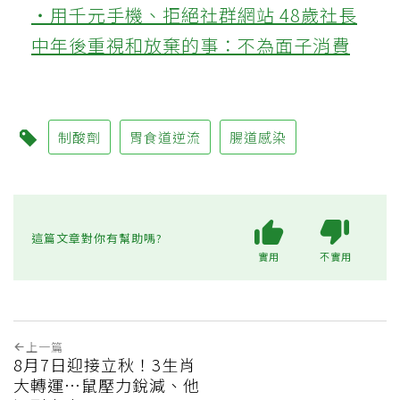
‧用千元手機、拒絕社群網站 48歲社長
中年後重視和放棄的事：不為面子消費
制酸劑
胃食道逆流
腸道感染
這篇文章對你有幫助嗎?
實用
不實用
上一篇
8月7日迎接立秋！3生肖
大轉運…鼠壓力銳減、他