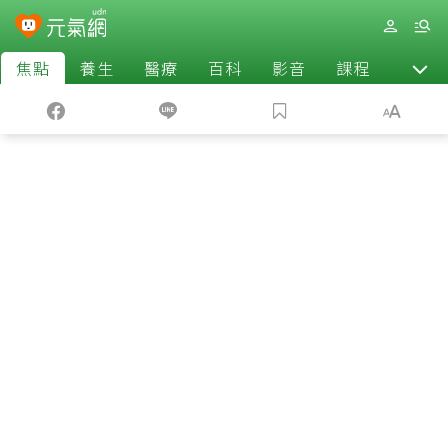
焦點
養生
醫療
百科
影音
課程
退休