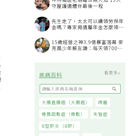
坪林獨居老翁離世無人知 13犬
守屋護遺體伴最後一程
先生走了，太太可以續領勞保年
金嗎？專家揭遺屬年金怎麼領，
看順位還要看資格
15歲經營之神3.9億暴富落幕 麥
克風少年蘇友謙：每天領700元
過日子
公
看更多
疾病百科
機
大腸直腸癌（大腸癌）
痔瘡
骨質疏鬆症（骨鬆）
失智症
B型肝炎（B肝）