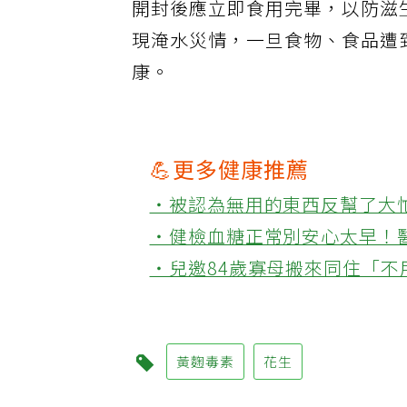
開封後應立即食用完畢，以防滋
現淹水災情，一旦食物、食品遭
康。
💪更多健康推薦
‧被認為無用的東西反幫了大
‧健檢血糖正常別安心太早！
‧兒邀84歲寡母搬來同住「
黃麴毒素
花生