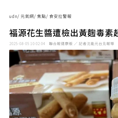
udn
/
元氣網
/
焦點
/
食安拉警報
福源花生醬遭檢出黃麴毒素
2025-08-05 10:02:04
聯合報健康版 ／ 記者沈能元台北報導