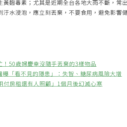
生黃麴毒素；尤其是近期全台各地大雨不斷，常
到汙水浸泡，應立刻丟棄，不要食用，避免影響
忙！50歲婦慶幸沒隨手丟棄的3樣物品
醫曝「看不見的隱患」：失智、糖尿病風險大增
不用付房租還有人照顧」1個月後幻滅心寒