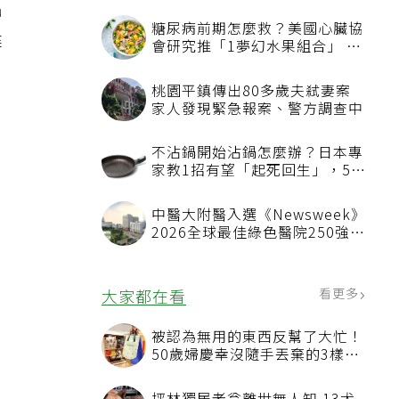
出
糖尿病前期怎麼救？美國心臟協
健
會研究推「1夢幻水果組合」 酪
梨加它改善血管功能
桃園平鎮傳出80多歲夫弒妻案
家人發現緊急報案、警方調查中
不沾鍋開始沾鍋怎麼辦？日本專
家教1招有望「起死回生」，5情
況該換新
中醫大附醫入選《Newsweek》
2026全球最佳綠色醫院250強
首屆評選即入榜 全台僅兩院獲
選 四葉績效指標居台灣最佳
看更多
大家都在看
被認為無用的東西反幫了大忙！
50歲婦慶幸沒隨手丟棄的3樣物
品