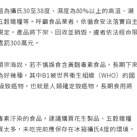
為攝氏30至38度、濕度為80%以上的高溫、潮
五穀雜糧等。呼籲食品業者，依循食安法落實自
規定，產品將下架、回收並銷毀，違者依法經命
罰300萬元。
顏宗海說，若不慎誤食含黃麴毒素食品，長期下
為好幾種，其中B1被世界衛生組織（WHO）的國
一級致癌物，也就是人類確定致癌物，長期食用將
毒素汙染的食品，建議購買花生製品、五穀雜糧
買太多，未吃完前應保存在冰箱攝氏4度的環境，