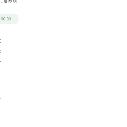
新竹福源顆
/
00:00
產
長
風
別
檢