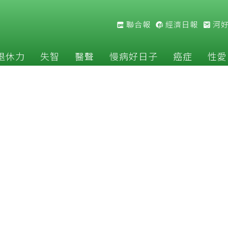
聯合報
經濟日報
河
退休力
失智
醫聲
慢病好日子
癌症
性愛