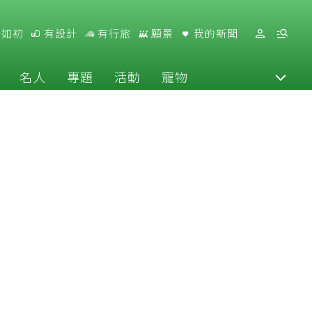
好如初
有設計
有行旅
願景
我的新聞
名人
專題
活動
寵物