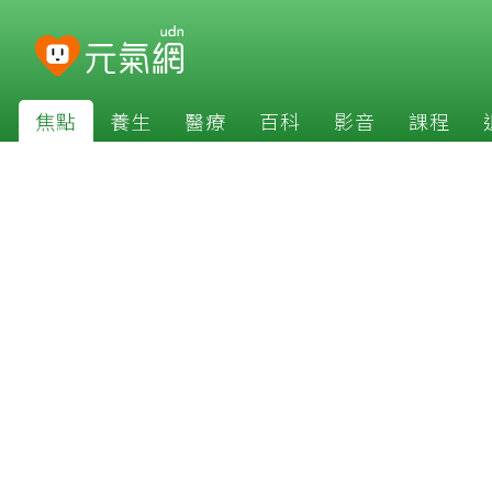
焦點
養生
醫療
百科
影音
課程