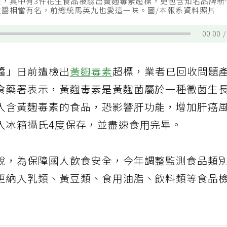
查，其中有3件花生食品被驗出黃麴毒素超標，更包含知名品牌
生醬相當有名，前總統馬英九也愛這一味。圖/本報系資料照片
00:00
醬」日前遭檢出
黃麴毒素
超標，業者已回收問題
食藥署表示，黃麴毒素是黃麴菌屬於一種黴菌生
入含黃麴毒素的食品，恐影響肝功能，增加肝癌
入冰箱攝氏4度保存，並盡速食用完畢。
說，為保障國人飲食安全，今年調整監測食品類
更納入乳類、黃豆類、食用油脂、飲料類等食品