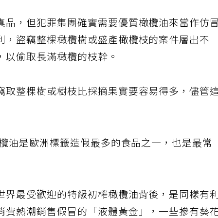
真品，但犯罪集團確實需要優質橄欖油來當作仿
利，盜竊整棵橄欖樹或盛產橄欖枝的案件層出不
，以偷取長滿橄欖的枝幹。
竊取整棵樹或樹枝比採摘果實要容易得多，儘管
橄欖油是歐洲標籤造假最多的食品之一，也是最常
世界最受歡迎的特級初榨橄欖油背後，是同樣有
消費熱潮銷售假冒的「液體黃金」，一些摻有葵