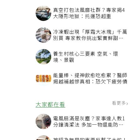
真空打包法風靡社群？專家揭4
大隱形地獄：托運恐超重
冷凍蝦出現「厚霜大冰塊」千萬
別買 專家教你挑出緊實鮮甜蝦
子
養生村核心三要素 空氣、環
境、景觀
選
能量棒、提神飲愈吃愈累？醫師
揭越補越慘真相：恐欠下疲勞債
看更多
大家都在看
電風扇滿是灰塵？家事達人教1
分鐘清潔法 多加一物還能防髒
汙附著