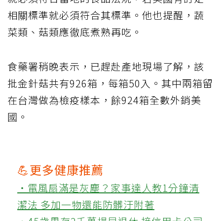
相關標準就必須符合其標準。他也提醒，蔬
菜類、菇類應徹底煮熟再吃。
食藥署稍晚表示，已趕赴產地現場了解，該
批金針菇共有926箱，每箱50入。其中兩箱留
在台灣做為檢疫樣本，餘924箱全數外銷美
國。
💪更多健康推薦
‧電風扇滿是灰塵？家事達人教1分鐘清
潔法 多加一物還能防髒汙附著