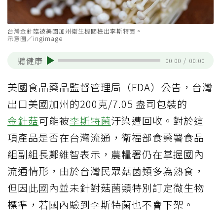
台灣金針菇被美國加州衛生機關檢出李斯特菌。
示意圖／ingimage
聽健康
00:00
/
00:00
美國食品藥品監督管理局（FDA）公告，台灣
出口美國加州的200克/7.05 盎司包裝的
金針菇
可能被
李斯特菌
汙染遭回收。對於這
項產品是否在台灣流通，衛福部食藥署食品
組副組長鄭維智表示，農糧署仍在掌握國內
流通情形，由於台灣民眾菇菌類多為熟食，
但因此國內並未針對菇菌類特別訂定微生物
標準，若國內驗到李斯特菌也不會下架。