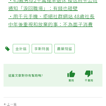
‧45歲男存2千萬提早退休 接信用卡公司
通知「淚回職場」：有錢也碰壁
‧用千元手機、拒絕社群網站 48歲社長
中年後重視和放棄的事：不為面子消費
金針菇
李斯特菌
農藥殘留
這篇文章對你有幫助嗎?
實用
不實用
上一篇