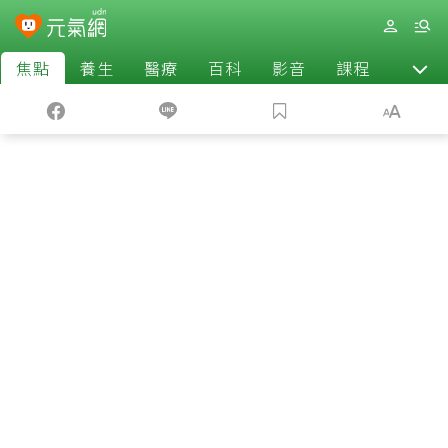
焦點
養生
醫療
百科
影音
課程
退休