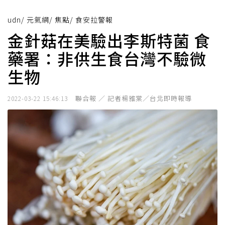
udn
/
元氣網
/
焦點
/
食安拉警報
金針菇在美驗出李斯特菌 食
藥署：非供生食台灣不驗微
生物
聯合報 ／ 記者楊雅棠／台北即時報導
2022-03-22 15:46:13