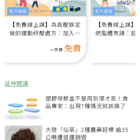
影片課程
影片課程
【免費線上課】為高壓族定
【免費線上課】
做的運動紓壓處方：加入行
燃脂體育課：超
動、增肌、互動元素，0基
氧」高壓族在家
免費
礎也能做！
負擔
特價
延伸閱讀
塑膠保鮮盒不是用到壞才丟！食
品專家：出現7種情況就該換了
大陸「仙草」2種農藥超標 逾35
公噸遭退運銷毀