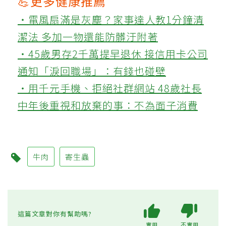
💪更多健康推薦
‧電風扇滿是灰塵？家事達人教1分鐘清
潔法 多加一物還能防髒汙附著
‧45歲男存2千萬提早退休 接信用卡公司
通知「淚回職場」：有錢也碰壁
‧用千元手機、拒絕社群網站 48歲社長
中年後重視和放棄的事：不為面子消費
牛肉
寄生蟲
這篇文章對你有幫助嗎?
實用
不實用