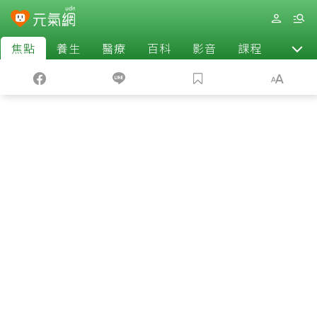
焦點
養生
醫療
百科
影音
課程
退休