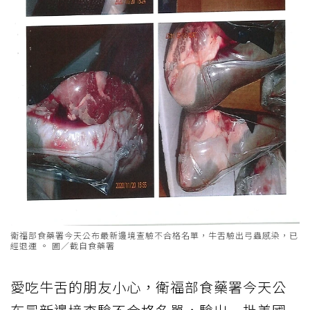
衛福部食藥署今天公布最新邊境查驗不合格名單，牛舌驗出弓蟲感染，已
經退運 。 圖／截自食藥署
愛吃牛舌的朋友小心，衛福部食藥署今天公