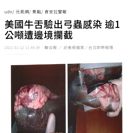
udn
/
元氣網
/
焦點
/
食安拉警報
美國牛舌驗出弓蟲感染 逾1
公噸遭邊境攔截
聯合報 ／ 記者楊雅棠／台北即時報導
2021-01-12 11:46:09