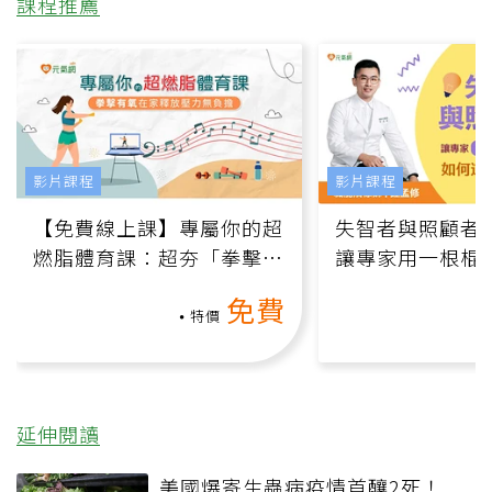
課程推薦
影片課程
影片課程
【免費線上課】專屬你的超
失智者與照顧者
燃脂體育課：超夯「拳擊有
讓專家用一根棍
氧」高壓族在家釋放壓力無
何逆轉退化大腦
免費
負擔
課）
特價
延伸閱讀
美國爆寄生蟲病疫情首釀2死！