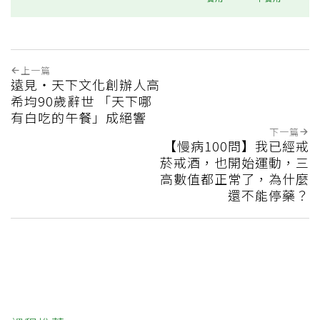
上一篇
遠見‧天下文化創辦人高
希均90歲辭世 「天下哪
有白吃的午餐」成絕響
下一篇
【慢病100問】我已經戒
菸戒酒，也開始運動，三
高數值都正常了，為什麼
還不能停藥？