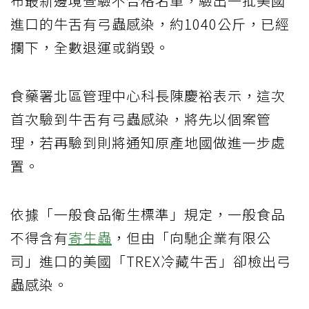
布最新邊境查驗不合格名單，驗出一批美國
進口的牛舌有弓蟲感染，約1040公斤，已經
攔下，全數退運或銷毀。
食藥署北區管理中心科長陳慶裕表示，這次
首次驗到牛舌有弓蟲感染，將先以個案管
理，若再驗到則將通知原產地國做進一步處
置。
依據「一般食品衛生標準」規定，一般食品
不得含有
寄生蟲
，但由「向馳企業有限公
司」進口的美國「TREX冷藏牛舌」卻檢出弓
蟲感染。