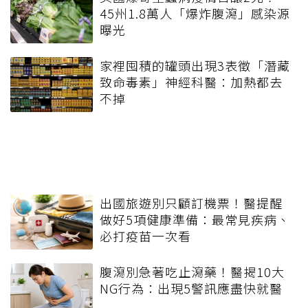
45州1.8萬人「爆炸腹瀉」感染源
曝光
家裡囤積的罐頭出現3表徵「潛藏
致命毒素」神經科醫：加熱都去
不掉
出國旅遊別只顧訂機票！醫提醒
做好5項健康準備：最常見疾病、
必打疫苗一次看
腹瀉別急著吃止瀉藥！醫揭10大
NG行為：出現5警訊應盡快就醫