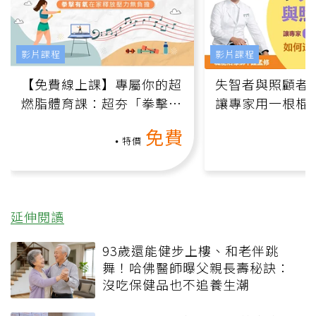
影片課程
影片課程
【免費線上課】專屬你的超
失智者與照顧者
燃脂體育課：超夯「拳擊有
讓專家用一根棍
氧」高壓族在家釋放壓力無
何逆轉退化大腦
免費
負擔
課）
特價
延伸閱讀
93歲還能健步上樓、和老伴跳
舞！哈佛醫師曝父親長壽秘訣：
沒吃保健品也不追養生潮