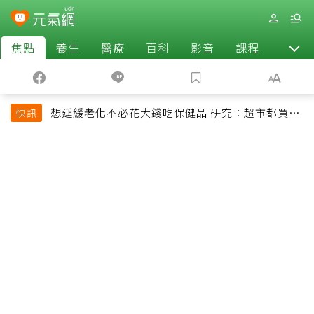
焦點
養生
醫療
百科
影音
課程
退休
想延緩老化不必花大錢吃保健品 研究：超市都買得
快訊
到的1便宜食品就可以