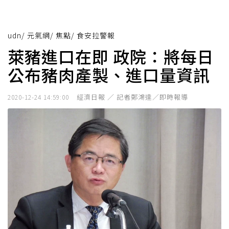
udn
/
元氣網
/
焦點
/
食安拉警報
萊豬進口在即 政院：將每日
公布豬肉產製、進口量資訊
經濟日報 ／ 記者鄭鴻達／即時報導
2020-12-24 14:59:00