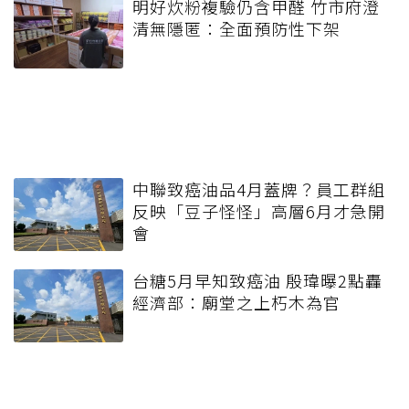
明好炊粉複驗仍含甲醛 竹市府澄
清無隱匿：全面預防性下架
中聯致癌油品4月蓋牌？員工群組
反映「豆子怪怪」高層6月才急開
會
台糖5月早知致癌油 殷瑋曝2點轟
經濟部：廟堂之上朽木為官