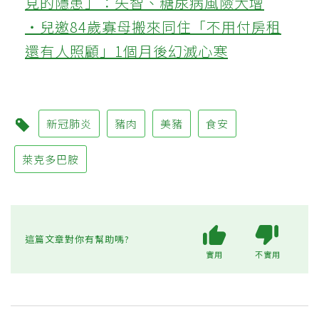
見的隱患」：失智、糖尿病風險大增
‧兒邀84歲寡母搬來同住「不用付房租
還有人照顧」1個月後幻滅心寒
新冠肺炎
豬肉
美豬
食安
萊克多巴胺
這篇文章對你有幫助嗎?
實用
不實用