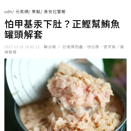
udn
/
元氣網
/
焦點
/
食安拉警報
怕甲基汞下肚？正鰹幫鮪魚
罐頭解套
聯合報 ／ 記者陳雨鑫、徐白櫻、張芮瑜／連
2017-11-19 16:02:13
線報導