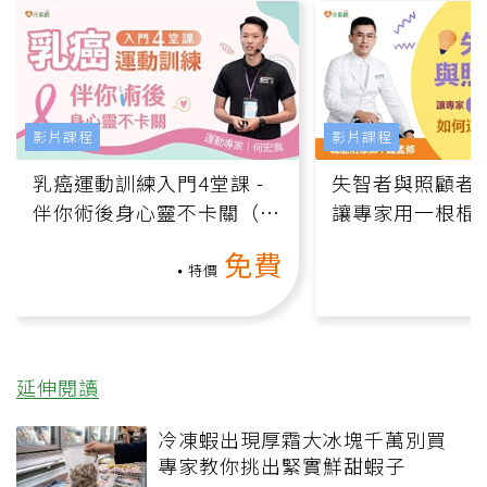
影片課程
影片課程
乳癌運動訓練入門4堂課 -
失智者與照顧者
伴你術後身心靈不卡關（線
讓專家用一根棍
上影音課）
何逆轉退化大腦
免費
課）
特價
延伸閱讀
冷凍蝦出現厚霜大冰塊千萬別買
專家教你挑出緊實鮮甜蝦子