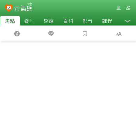
焦點
養生
醫療
百科
影音
課程
退休