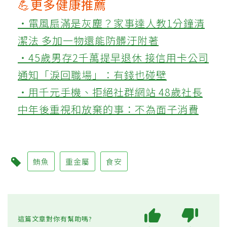
💪更多健康推薦
‧電風扇滿是灰塵？家事達人教1分鐘清
潔法 多加一物還能防髒汙附著
‧45歲男存2千萬提早退休 接信用卡公司
通知「淚回職場」：有錢也碰壁
‧用千元手機、拒絕社群網站 48歲社長
中年後重視和放棄的事：不為面子消費
鮪魚
重金屬
食安
這篇文章對你有幫助嗎?