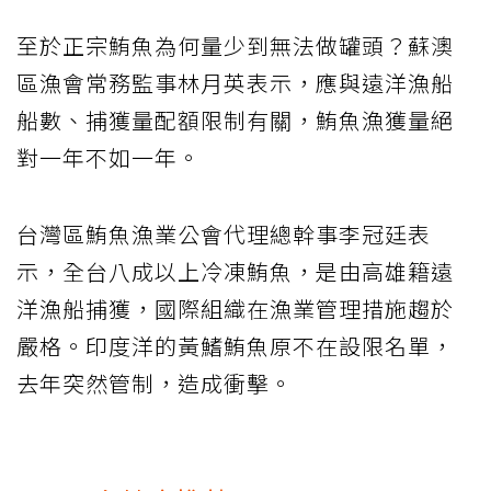
至於正宗鮪魚為何量少到無法做罐頭？蘇澳
區漁會常務監事林月英表示，應與遠洋漁船
船數、捕獲量配額限制有關，鮪魚漁獲量絕
對一年不如一年。
台灣區鮪魚漁業公會代理總幹事李冠廷表
示，全台八成以上冷凍鮪魚，是由高雄籍遠
洋漁船捕獲，國際組織在漁業管理措施趨於
嚴格。印度洋的黃鰭鮪魚原不在設限名單，
去年突然管制，造成衝擊。