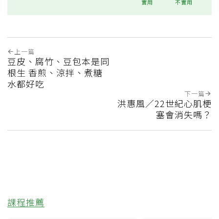
實用
不實用
上一篇
豆皮、腐竹、豆包本是同
根生 香煎、涼拌、煮糖
水都好吃
下一篇
洪惠風／22世紀心肌梗
塞會消失嗎？
課程推薦