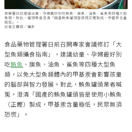
食藥署日前建議幼童、孕婦最好別吃鮪魚、旗魚、油魚、鯊魚等四種大型
魚類。對此，罐頭業者澄清「國產鮪魚罐頭皆使用正鰹製成，甲基汞含量
極低」。
記者王騰毅／攝影
食品藥物管理署日前召開專家會議修訂「大
型魚類攝食指南」，建議幼童、孕婦最好別
吃
鮪魚
、旗魚、油魚、鯊魚等四種大型魚
類，以免大型魚類體內的甲基汞會影響孩童
的腦部與智力發展。對此，鮪魚罐頭業者喊
冤，澄清「國產的鮪魚罐頭皆是使用小鮪魚
（正鰹）製成，甲基汞含量極低，民眾無須
恐慌」。