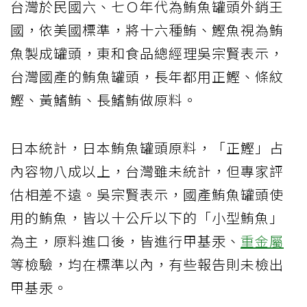
台灣於民國六、七Ｏ年代為鮪魚罐頭外銷王
國，依美國標準，將十六種鮪、鰹魚視為鮪
魚製成罐頭，東和食品總經理吳宗賢表示，
台灣國產的鮪魚罐頭，長年都用正鰹、條紋
鰹、黃鰭鮪、長鰭鮪做原料。
日本統計，日本鮪魚罐頭原料，「正鰹」占
內容物八成以上，台灣雖未統計，但專家評
估相差不遠。吳宗賢表示，國產鮪魚罐頭使
用的鮪魚，皆以十公斤以下的「小型鮪魚」
為主，原料進口後，皆進行甲基汞、
重金屬
等檢驗，均在標準以內，有些報告則未檢出
甲基汞。