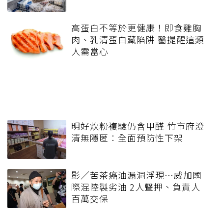
高蛋白不等於更健康！即食雞胸
肉、乳清蛋白藏陷阱 醫提醒這類
人需當心
明好炊粉複驗仍含甲醛 竹市府澄
清無隱匿：全面預防性下架
影／苦茶癌油漏洞浮現…威加國
際混陸製劣油 2人聲押、負責人
百萬交保