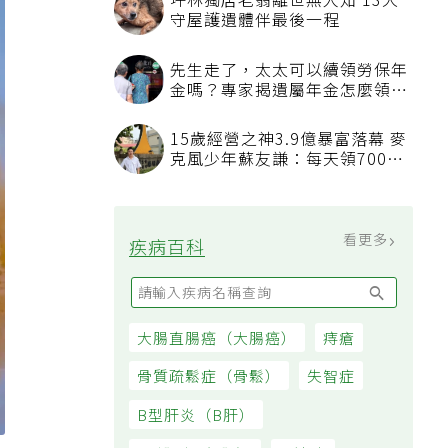
坪林獨居老翁離世無人知 13犬
守屋護遺體伴最後一程
先生走了，太太可以續領勞保年
金嗎？專家揭遺屬年金怎麼領，
看順位還要看資格
15歲經營之神3.9億暴富落幕 麥
克風少年蘇友謙：每天領700元
過日子
看更多
疾病百科
大腸直腸癌（大腸癌）
痔瘡
骨質疏鬆症（骨鬆）
失智症
B型肝炎（B肝）