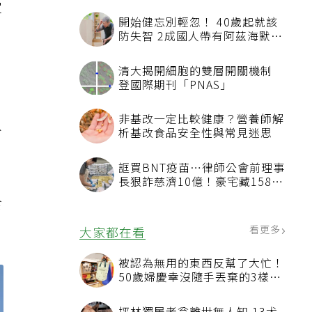
定
開始健忘別輕忽！ 40歲起就該
防失智 2成國人帶有阿茲海默症
相關基因
清大揭開細胞的雙層開關機制
登國際期刊「PNAS」
非基改一定比較健康？營養師解
外
析基改食品安全性與常見迷思
誆買BNT疫苗…律師公會前理事
長狠詐慈濟10億！豪宅藏158公
斤黃金
食
看更多
大家都在看
被認為無用的東西反幫了大忙！
50歲婦慶幸沒隨手丟棄的3樣物
品