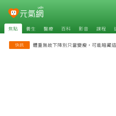
焦點
養生
醫療
百科
影音
課程
體重無故下降別只當變瘦，可能暗藏
快訊