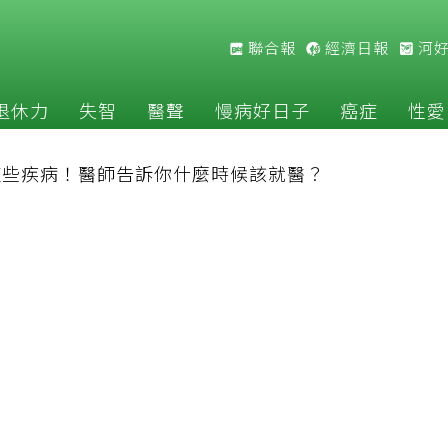
聯合報
經濟日報
河
退休力
失智
醫聲
慢病好日子
癌症
性愛
這些疾病！醫師告訴你什麼時候該就醫？