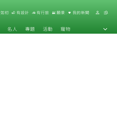
好如初
有設計
有行旅
願景
我的新聞
名人
專題
活動
寵物