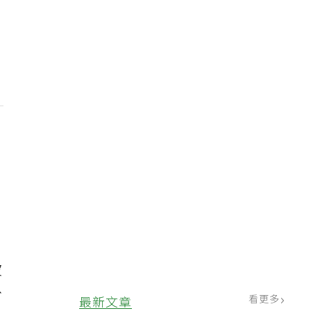
波
份
看更多
最新文章