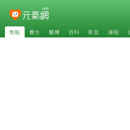
焦點
養生
醫療
百科
影音
課程