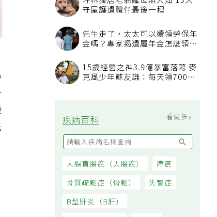
心
升
鍛
能