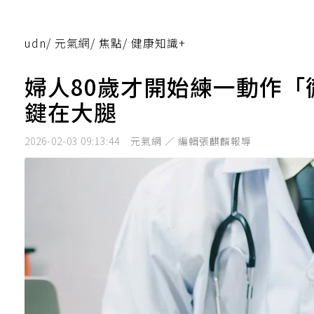
udn
/
元氣網
/
焦點
/
健康知識+
婦人80歲才開始練一動作
鍵在大腿
2026-02-03 09:13:44
元氣網 ／ 編輯張麒麟報導