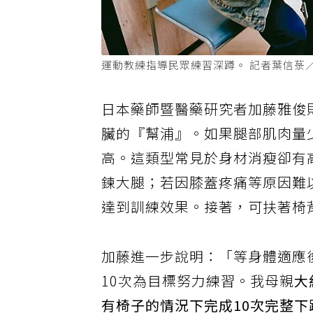
運動教練指導民眾練習深蹲。 記者葉信菉
日本藥師暨醫藥研究者加藤雅俊
臟的『幫浦』。如果腿部肌肉量
高。這類型常見於身材消瘦卻有
鍊大腿；若因膝蓋疼痛等原因難
達到訓練效果。接著，可扶著椅
加藤進一步說明：「等身體適應
10次為目標努力練習。我母親
大