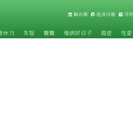
聯合報
經濟日報
河
退休力
失智
醫聲
慢病好日子
癌症
性愛