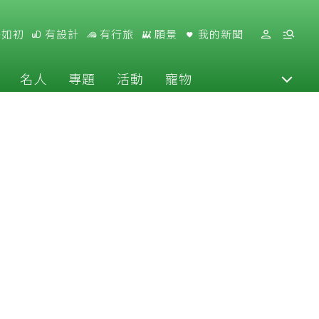
好如初
有設計
有行旅
願景
我的新聞
名人
專題
活動
寵物