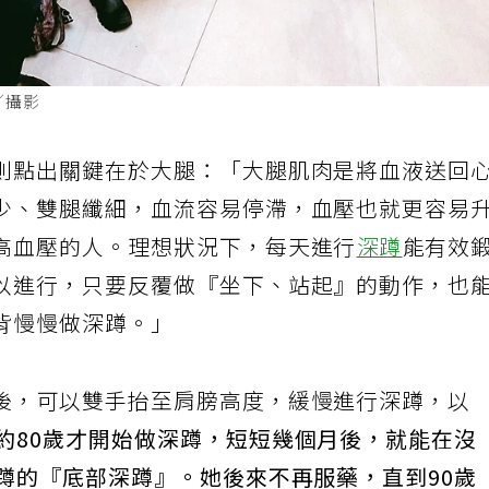
／攝影
則點出關鍵在於大腿：「大腿肌肉是將血液送回
少、雙腿纖細，血流容易停滯，血壓也就更容易
高血壓的人。理想狀況下，每天進行
深蹲
能有效
以進行，只要反覆做『坐下、站起』的動作，也
背慢慢做深蹲。」
後，可以雙手抬至肩膀高度，緩慢進行深蹲，以
約80歲才開始做深蹲，短短幾個月後，就能在沒