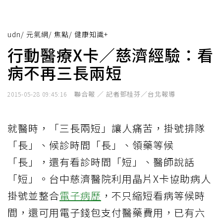
udn
/
元氣網
/
焦點
/
健康知識+
行動醫療X卡／慈濟經驗：看
病不再三長兩短
聯合報 ／ 記者鄧桂芬／台北報導
2015-05-28 09:45:16
就醫時，「三長兩短」讓人痛苦，掛號排隊
「長」、候診時間「長」、領藥等候
「長」，還有看診時間「短」、醫師說話
「短」。台中慈濟醫院利用晶片X卡協助病人
掛號並整合
電子病歷
，不只縮短看病等候時
間，還可用電子錢包支付醫藥費用，已有六