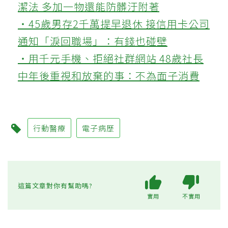
潔法 多加一物還能防髒汙附著
‧45歲男存2千萬提早退休 接信用卡公司
通知「淚回職場」：有錢也碰壁
‧用千元手機、拒絕社群網站 48歲社長
中年後重視和放棄的事：不為面子消費
行動醫療
電子病歷
這篇文章對你有幫助嗎?
實用
不實用