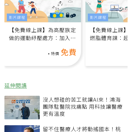
影片課程
影片課程
【免費線上課】為高壓族定
【免費線上課】
做的運動紓壓處方：加入行
燃脂體育課：超
動、增肌、互動元素，0基
氧」高壓族在家
免費
礎也能做！
負擔
特價
延伸閱讀
沒人想碰的苦工就讓AI來！鴻海
團隊駐醫院找痛點 用科技讓醫療
更有溫度
留不住醫療人才將動搖國本！桃