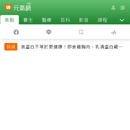
焦點
養生
醫療
百科
影音
課程
退休
高蛋白不等於更健康！即食雞胸肉、乳清蛋白藏陷
快訊
阱 醫提醒「這類人」尤其要小心