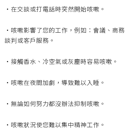
・在交談或打電話時突然開始咳嗽。
・咳嗽影響了您的工作，例如：會議、商務
談判或客戶服務。
・接觸香水、冷空氣或灰塵時容易咳嗽。
・咳嗽在夜間加劇，導致難以入睡。
・無論如何努力都沒辦法抑制咳嗽。
・咳嗽狀況使您難以集中精神工作。