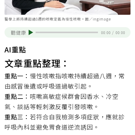
醫學上將持續超過8週的咳嗽定義為慢性咳嗽。圖／ingimage
聽健康
00:00
/
00:00
AI重點
文章重點整理：
重點一：
慢性咳嗽指咳嗽持續超過八週，常
由感冒後遺或呼吸道過敏引起。
重點二：
咳嗽高敏症候群會因香水、冷空
氣、談話等輕刺激反覆引發咳嗽。
重點三：
若符合自我檢測多項症狀，應就診
呼吸內科並避免胃食道逆流誘因。