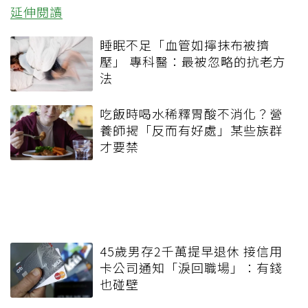
延伸閱讀
睡眠不足「血管如擰抹布被擠
壓」 專科醫：最被忽略的抗老方
法
吃飯時喝水稀釋胃酸不消化？營
養師揭「反而有好處」某些族群
才要禁
45歲男存2千萬提早退休 接信用
卡公司通知「淚回職場」：有錢
也碰壁