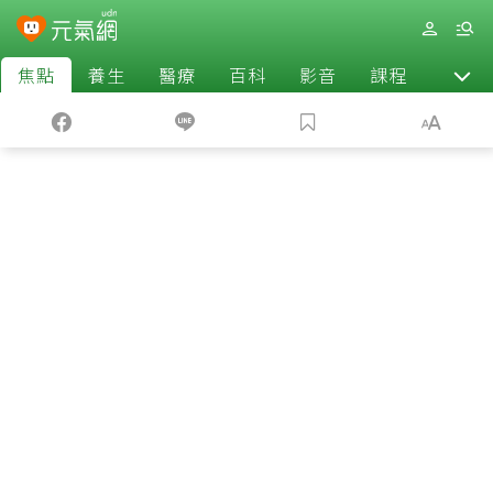
焦點
養生
醫療
百科
影音
課程
退休