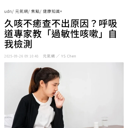
udn
/
元氣網
/
焦點
/
健康知識+
久咳不癒查不出原因？呼吸
道專家教「過敏性咳嗽」自
我檢測
元氣網 ／ YS Chen
2025-09-26 09:10:48