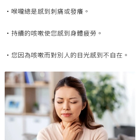
・喉嚨總是感到刺痛或發癢。
・持續的咳嗽使您感到身體疲勞。
・您因為咳嗽而對別人的目光感到不自在。