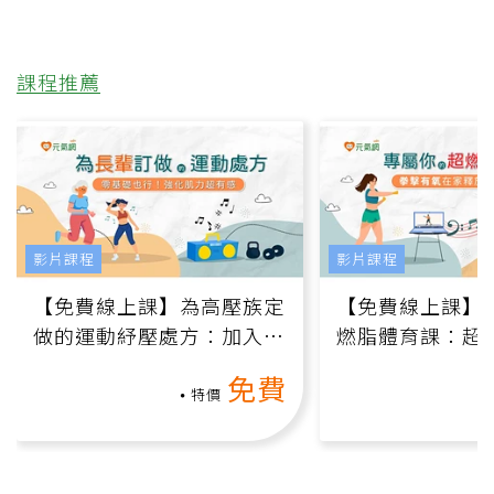
課程推薦
影片課程
影片課程
【免費線上課】為高壓族定
【免費線上課】
做的運動紓壓處方：加入行
燃脂體育課：超
動、增肌、互動元素，0基
氧」高壓族在家
免費
礎也能做！
負擔
特價