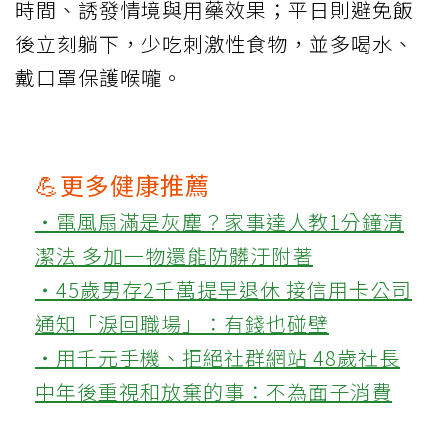
時間、誘發情境與用藥效果；平日則避免飯
後立刻躺下，少吃刺激性食物，並多喝水、
戴口罩保護喉嚨。
💪更多健康推薦
‧電風扇滿是灰塵？家事達人教1分鐘清
潔法 多加一物還能防髒汙附著
‧45歲男存2千萬提早退休 接信用卡公司
通知「淚回職場」：有錢也碰壁
‧用千元手機、拒絕社群網站 48歲社長
中年後重視和放棄的事：不為面子消費