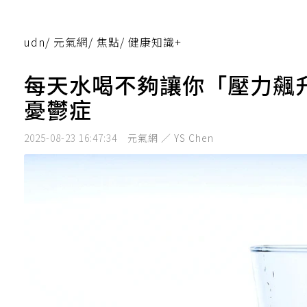
udn
/
元氣網
/
焦點
/
健康知識+
每天水喝不夠讓你「壓力飆
憂鬱症
2025-08-23 16:47:34
元氣網 ／ YS Chen