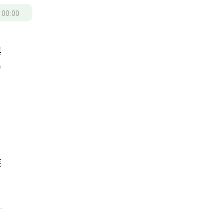
/
00:00
與
力
，
疾