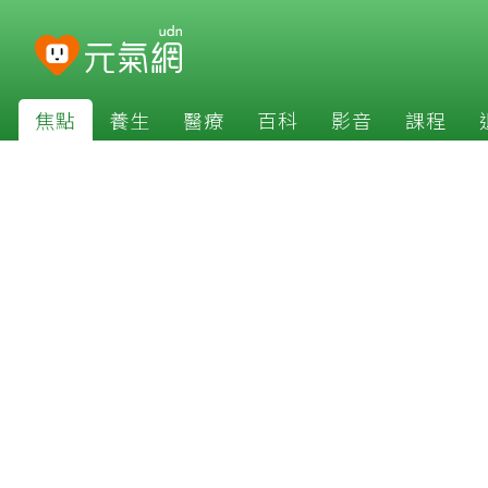
焦點
養生
醫療
百科
影音
課程