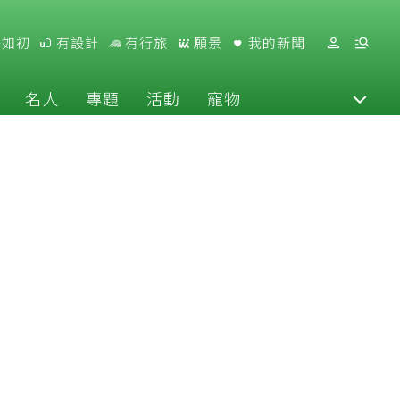
好如初
有設計
有行旅
願景
我的新聞
名人
專題
活動
寵物