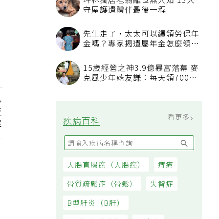
看更多
最新文章
我已經戒菸戒酒，也開始運動，
三高數值都正常了，為什麼還不
能停藥？
吃飯喝水能減重？「喝水黃金時
間點」曝，喝錯時機反而吃更多
反
通膨壓力未減 7月物價CPI年增
差
率2.54% 連三個月破警戒線
親人臨終不知道該說什麼？安寧
醫師：陪伴比完美告別更重要，
4句話值得及早說出口
看更多
大家都在看