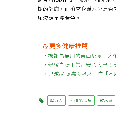
研究者Kashi博士表示，補充
期的健康，而檢查身體水分是否
尿液應呈淺黃色。
💪更多健康推薦
‧被認為無用的東西反幫了大
‧健檢血糖正常別安心太早！
‧兒邀84歲寡母搬來同住「
壓力大
心血管疾病
飲水量