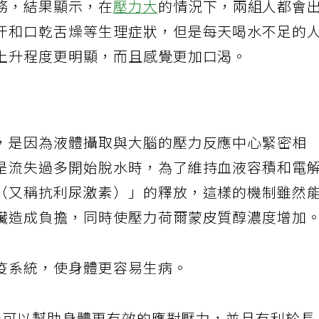
務，結果顯示，在
壓力大
的情況下，兩組人都會
汗和口乾舌燥等生理症狀，但是每天喝水不足的
上升程度更明顯，而且感覺更加口渴。
是因為液體攝取與大腦的壓力反應中​​心緊密相
是流失過多開始脫水時，為了維持血液容積和電
（又稱抗利尿激素）」的釋放，這樣的機制雖然
臟造成負擔，同時使壓力荷爾蒙皮質醇濃度增加
疫系統，使身體更容易生病。