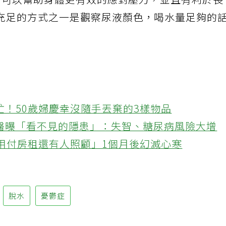
水分可以幫助身體更有效的應對壓力，並且有利於長
充足的方式之一是觀察尿液顏色，喝水量足夠的
忙！50歲婦慶幸沒隨手丟棄的3樣物品
醫曝「看不見的隱患」：失智、糖尿病風險大增
不用付房租還有人照顧」1個月後幻滅心寒
脫水
憂鬱症