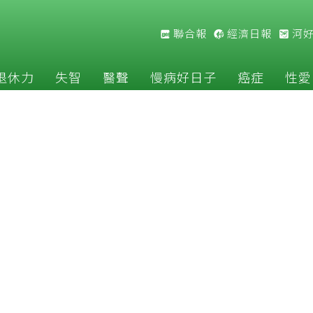
聯合報
經濟日報
河
退休力
失智
醫聲
慢病好日子
癌症
性愛