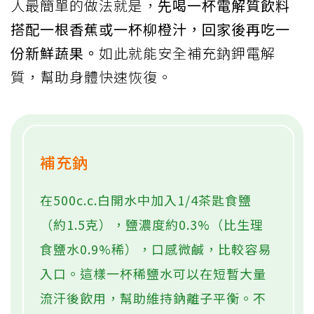
人最簡單的做法就是，
先喝一杯電解質飲料
搭配一根香蕉或一杯柳橙汁，回家後再吃一
份新鮮蔬果。
如此就能安全補充鈉鉀電解
質，幫助身體快速恢復。
補充鈉
在500c.c.白開水中加入1/4茶匙食鹽
（約1.5克），鹽濃度約0.3%（比生理
食鹽水0.9%稀），口感微鹹，比較容易
入口。這樣一杯稀鹽水可以在短暫大量
流汗後飲用，幫助維持鈉離子平衡。不