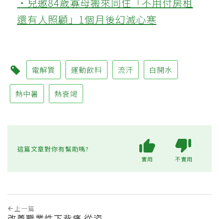
‧兒邀84歲寡母搬來同住「不用付房租
還有人照顧」1個月後幻滅心寒
電解質
運動飲料
流汗
白開水
熱中暑
熱衰竭
這篇文章對你有幫助嗎?
實用
不實用
上一篇
改善職業性下背痛 從姿