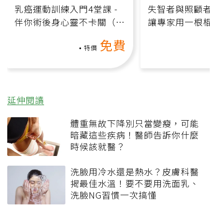
乳癌運動訓練入門4堂課 -
失智者與照顧者
伴你術後身心靈不卡關（線
讓專家用一根棍
上影音課）
何逆轉退化大腦
免費
課）
特價
延伸閱讀
體重無故下降別只當變瘦，可能
暗藏這些疾病！醫師告訴你什麼
時候該就醫？
洗臉用冷水還是熱水？皮膚科醫
揭最佳水溫！要不要用洗面乳、
洗臉NG習慣一次搞懂