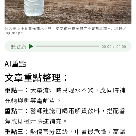
若大量流汗其實光補水不夠，更要補充電解質才不會熱衰竭。示意圖／
ingimage
聽健康
00:00
/
00:00
AI重點
文章重點整理：
重點一：
大量流汗時只喝水不夠，應同時補
充鈉與鉀等電解質。
重點二：
醫師建議可喝電解質飲料，搭配香
蕉或柳橙汁快速補充。
重點三：
熱傷害分四級，中暑最危險，高溫