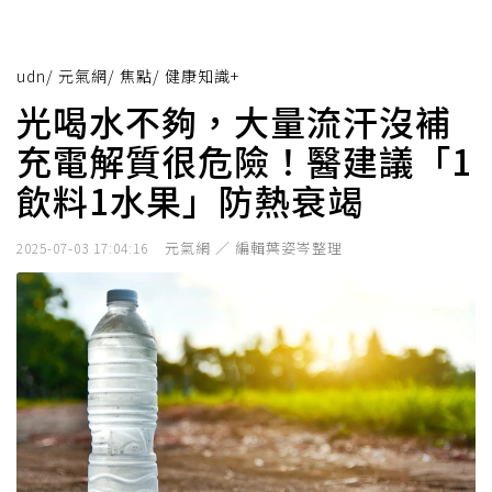
udn
/
元氣網
/
焦點
/
健康知識+
光喝水不夠，大量流汗沒補
充電解質很危險！醫建議「1
飲料1水果」防熱衰竭
元氣網 ／ 編輯葉姿岑整理
2025-07-03 17:04:16