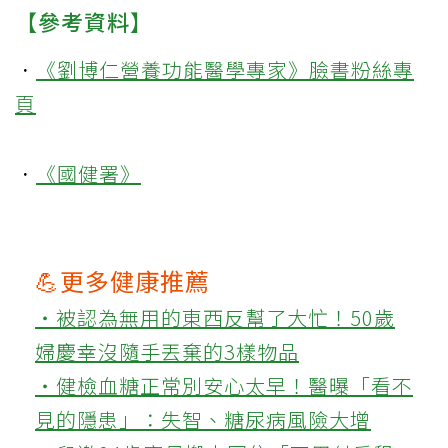
【參考資料】
．
《劉博仁營養功能醫學專家》臉書粉絲專
頁
．
《國健署》
💪更多健康推薦
‧被認為無用的東西反幫了大忙！50歲
婦慶幸沒隨手丟棄的3樣物品
‧健檢血糖正常別安心太早！醫曝「看不
見的隱患」：失智、糖尿病風險大增