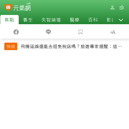
焦點
養生
失智論壇
醫療
百科
影音
飛機延誤還能去逛免稅店嗎？旅遊專家提醒：這個
快訊
時間最好別離開登機門