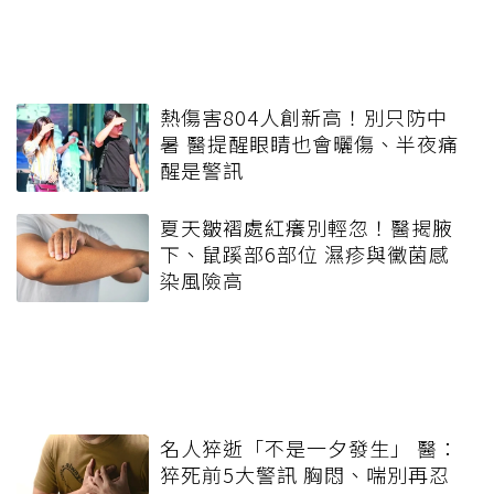
熱傷害804人創新高！別只防中
暑 醫提醒眼睛也會曬傷、半夜痛
醒是警訊
夏天皺褶處紅癢別輕忽！醫揭腋
下、鼠蹊部6部位 濕疹與黴菌感
染風險高
名人猝逝「不是一夕發生」 醫：
猝死前5大警訊 胸悶、喘別再忍