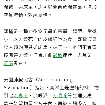
開被子與床單，還可以開窗或開電扇，增加
空氣流動，效果更佳。
塵蟎是一種外型像昆蟲的害蟲，體型非常微
小，以人體死亡的皮膚細胞為食，喜歡棲息
於人類的寢具如床單、被子中，牠們不會直
接傷害人體，但會加劇
過敏
症狀，尤其是
氣喘
患者。
美國肺臟協會（American Lung
Association）指出，實際上是塵蟎的排泄物
引起
流鼻水
、流眼淚、
打噴嚏
等生理反應。
這些殘留物留在被子內，再被人體吸入。總