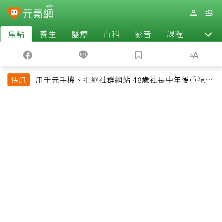
焦點
養生
醫療
百科
影音
課程
退休
用千元手機、拒絕社群網站 48歲社長中年後重視和
快訊
放棄的事：不為面子消費