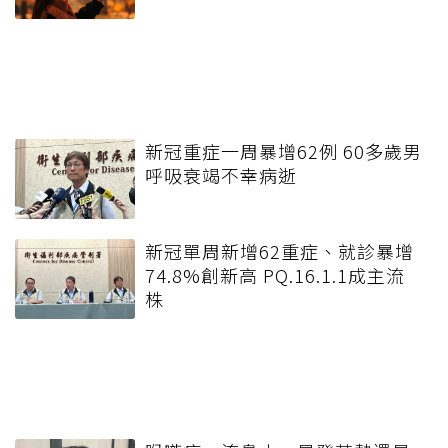
新冠重症一周暴增62例 60多歲男
呼吸衰竭不幸病逝
新冠單周新增62重症、就診暴增
74.8%創新高 PQ.16.1.1成主流
株