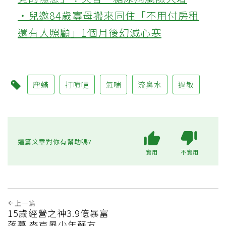
‧兒邀84歲寡母搬來同住「不用付房租
還有人照顧」1個月後幻滅心寒
塵蟎
打噴嚏
氣喘
流鼻水
過敏
這篇文章對你有幫助嗎?
實用
不實用
上一篇
15歲經營之神3.9億暴富
落幕 麥克風少年蘇友