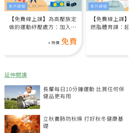
影片課程
影片課程
【免費線上課】為高壓族定
【免費線上課】
做的運動紓壓處方：加入行
燃脂體育課：超
動、增肌、互動元素，0基
氧」高壓族在家
免費
礎也能做！
負擔
特價
延伸閱讀
長輩每日10分鐘運動 比買任何保
健品更有用
立秋養肺防秋燥 打好秋冬健康基
礎