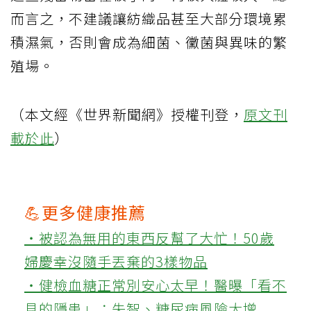
而言之，不建議讓紡織品甚至大部分環境累
積濕氣，否則會成為細菌、黴菌與異味的繁
殖場。
（本文經《世界新聞網》授權刊登，
原文刊
載於此
）
💪更多健康推薦
‧被認為無用的東西反幫了大忙！50歲
婦慶幸沒隨手丟棄的3樣物品
‧健檢血糖正常別安心太早！醫曝「看不
見的隱患」：失智、糖尿病風險大增