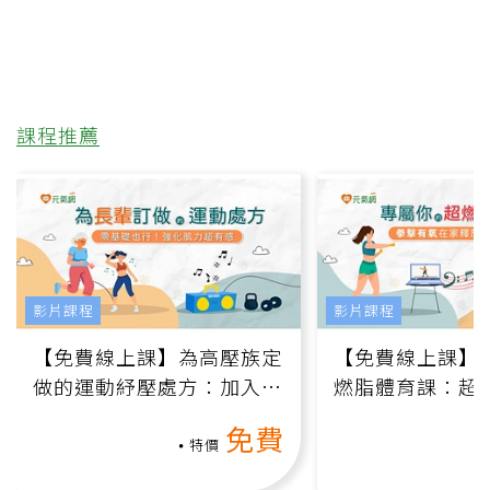
課程推薦
影片課程
影片課程
【免費線上課】為高壓族定
【免費線上課】
做的運動紓壓處方：加入行
燃脂體育課：超
動、增肌、互動元素，0基
氧」高壓族在家
免費
礎也能做！
負擔
特價