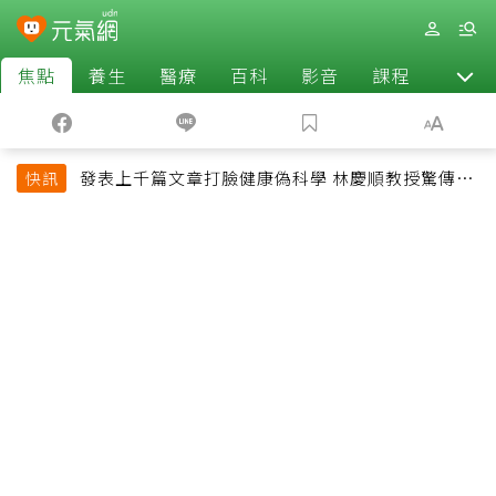
焦點
養生
醫療
百科
影音
課程
退休
發表上千篇文章打臉健康偽科學 林慶順教授驚傳意
快訊
外過世