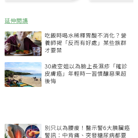
延伸閱讀
吃飯時喝水稀釋胃酸不消化？營
養師揭「反而有好處」某些族群
才要禁
30歲空姐以為臉上長濕疹「確診
皮膚癌」年輕時一習慣釀惡果超
後悔
別只以為腰痠！醫示警6大胰臟癌
警訊：中背痛、突發糖尿病都要