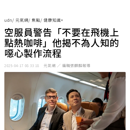
udn
/
元氣網
/
焦點
/
健康知識+
空服員警告「不要在飛機上
點熱咖啡」他揭不為人知的
噁心製作流程
元氣網 ／ 編輯張麒麟報導
2025-04-17 08:33:18