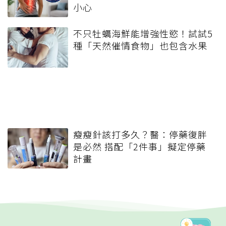
小心
不只牡蠣海鮮能增強性慾！試試5
種「天然催情食物」也包含水果
瘦瘦針該打多久？醫：停藥復胖
是必然 搭配「2件事」擬定停藥
計畫