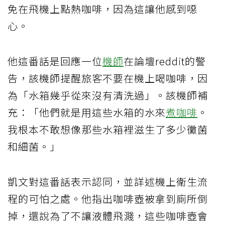
免在飛機上點熱咖啡，因為這讓他感到噁
心。
他這番話是回應一位
機師
在論壇reddit的警
告，該機師提醒旅客不要在機上喝咖啡，因
為「水箱幾乎從來沒有清洗過」。該機師補
充：「他們就是用這些水箱的水來
煮咖啡
。
我根本不敢想像那些水箱裡滋生了多少黴菌
和細菌。」
凱文對這番話表示認同，並詳述機上衛生流
程的可怕之處。他指出咖啡壺被拿到廁所倒
掉，還說為了不讓液體飛濺，這些咖啡壺會