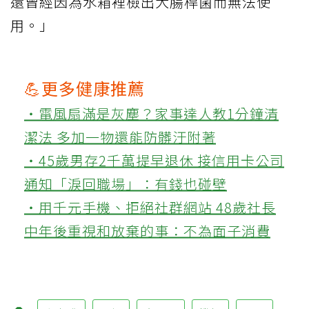
還曾經因為水箱裡檢出大腸桿菌而無法使
用。」
💪更多健康推薦
‧電風扇滿是灰塵？家事達人教1分鐘清
潔法 多加一物還能防髒汙附著
‧45歲男存2千萬提早退休 接信用卡公司
通知「淚回職場」：有錢也碰壁
‧用千元手機、拒絕社群網站 48歲社長
中年後重視和放棄的事：不為面子消費