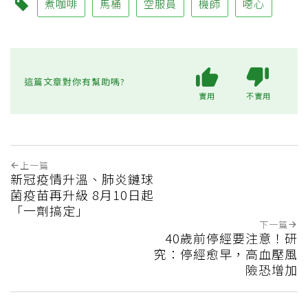
煮咖啡
馬桶
空服員
機師
噁心
這篇文章對你有幫助嗎?
實用
不實用
上一篇
新冠疫情升溫、肺炎鏈球
菌疫苗再升級 8月10日起
「一劑搞定」
下一篇
40歲前停經要注意！研
究：停經愈早，高血壓風
險恐增加