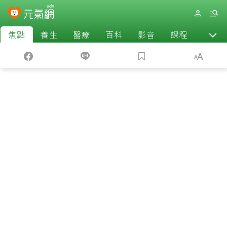
焦點
養生
醫療
百科
影音
課程
退休