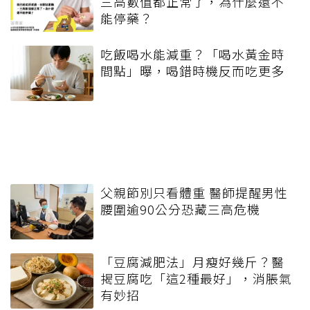
三高數值都正常了，為什麼還不
能停藥？
吃飯喝水能減重？「喝水黃金時
間點」曝，喝錯時機反而吃更多
父親節別只看體重 醫師提醒男性
腰圍逾90公分恐藏三高危機
「豆腐減肥法」月瘦好幾斤？醫
揭豆腐吃「這2種最好」，消脹氣
有妙招