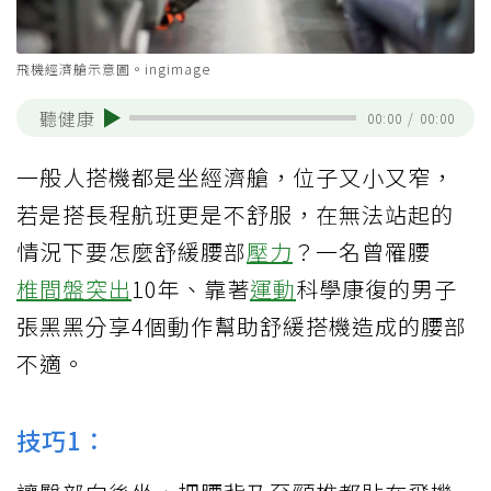
飛機經濟艙示意圖。ingimage
聽健康
00:00
/
00:00
一般人搭機都是坐經濟艙，位子又小又窄，
若是搭長程航班更是不舒服，在無法站起的
情況下要怎麼舒緩腰部
壓力
？一名曾罹腰
椎間盤突出
10年、靠著
運動
科學康復的男子
張黑黑分享4個動作幫助舒緩搭機造成的腰部
不適。
技巧1：