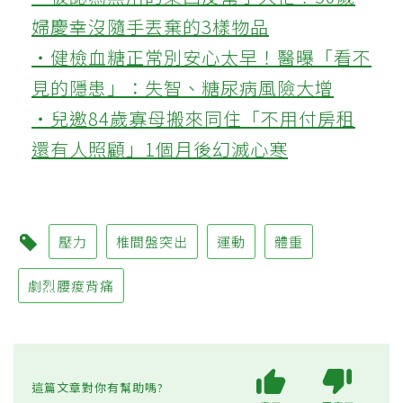
婦慶幸沒隨手丟棄的3樣物品
‧健檢血糖正常別安心太早！醫曝「看不
見的隱患」：失智、糖尿病風險大增
‧兒邀84歲寡母搬來同住「不用付房租
還有人照顧」1個月後幻滅心寒
壓力
椎間盤突出
運動
體重
劇烈腰痠背痛
這篇文章對你有幫助嗎?