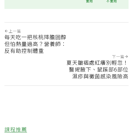
實用
不實用
上一篇
每天吃一把核桃降膽固醇
但怕熱量過高？營養師：
反有助控制體重
下一篇
夏天皺褶處紅癢別輕忽！
醫揭腋下、鼠蹊部6部位
濕疹與黴菌感染風險高
課程推薦