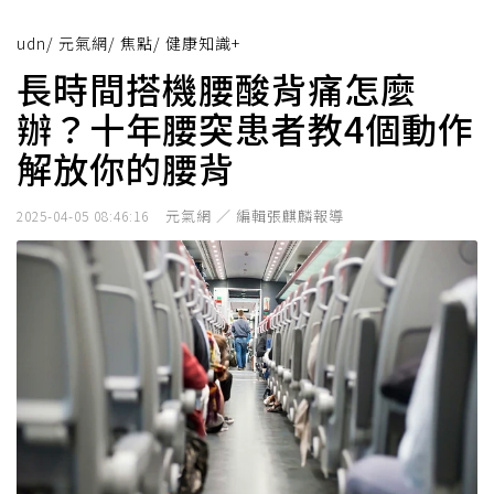
udn
/
元氣網
/
焦點
/
健康知識+
長時間搭機腰酸背痛怎麼
辦？十年腰突患者教4個動作
解放你的腰背
元氣網 ／ 編輯張麒麟報導
2025-04-05 08:46:16