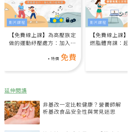
影片課程
影片課程
【免費線上課】為高壓族定
【免費線上課】
做的運動紓壓處方：加入行
燃脂體育課：超
動、增肌、互動元素，0基
氧」高壓族在家
免費
礎也能做！
負擔
特價
延伸閱讀
非基改一定比較健康？營養師解
析基改食品安全性與常見迷思