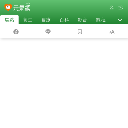
焦點
養生
醫療
百科
影音
課程
退休