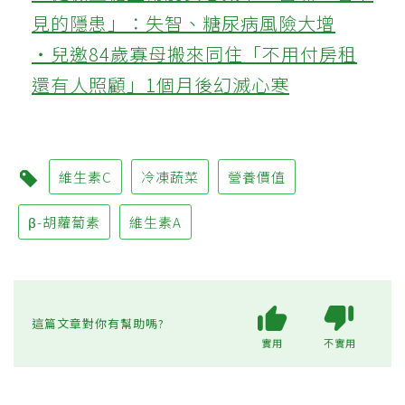
見的隱患」：失智、糖尿病風險大增
‧兒邀84歲寡母搬來同住「不用付房租
還有人照顧」1個月後幻滅心寒
維生素C
冷凍蔬菜
營養價值
β-胡蘿蔔素
維生素A
這篇文章對你有幫助嗎?
實用
不實用