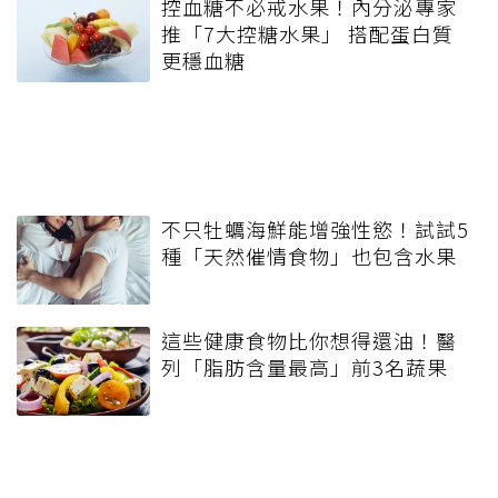
控血糖不必戒水果！內分泌專家
推「7大控糖水果」 搭配蛋白質
更穩血糖
不只牡蠣海鮮能增強性慾！試試5
種「天然催情食物」也包含水果
這些健康食物比你想得還油！醫
列「脂肪含量最高」前3名蔬果