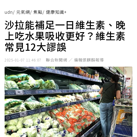
udn
/
元氣網
/
焦點
/
健康知識+
沙拉能補足一日維生素、晚
上吃水果吸收更好？維生素
常見12大謬誤
聯合新聞網 ／ 編輯張麒麟報導
2025-01-07 11:46:07