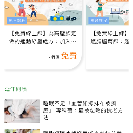
影片課程
影片課程
【免費線上課】為高壓族定
【免費線上課】
做的運動紓壓處方：加入行
燃脂體育課：超
動、增肌、互動元素，0基
氧」高壓族在家
免費
礎也能做！
負擔
特價
延伸閱讀
睡眠不足「血管如擰抹布被擠
壓」 專科醫：最被忽略的抗老方
法
吃飯時喝水稀釋胃酸不消化？營