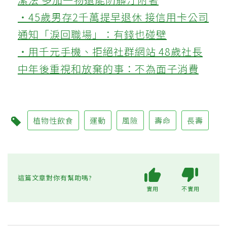
‧45歲男存2千萬提早退休 接信用卡公司
通知「淚回職場」：有錢也碰壁
‧用千元手機、拒絕社群網站 48歲社長
中年後重視和放棄的事：不為面子消費
植物性飲食
運動
風險
壽命
長壽
這篇文章對你有幫助嗎?
實用
不實用