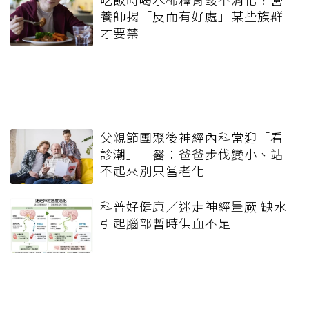
養師揭「反而有好處」某些族群
才要禁
父親節團聚後神經內科常迎「看
診潮」 醫：爸爸步伐變小、站
不起來別只當老化
科普好健康／迷走神經暈厥 缺水
引起腦部暫時供血不足