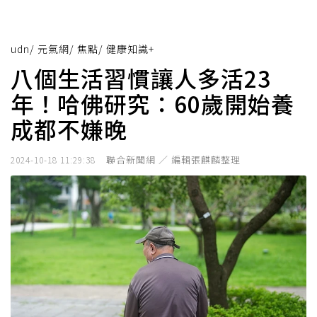
udn
/
元氣網
/
焦點
/
健康知識+
八個生活習慣讓人多活23
年！哈佛研究：60歲開始養
成都不嫌晚
聯合新聞網 ／ 編輯張麒麟整理
2024-10-18 11:29:38