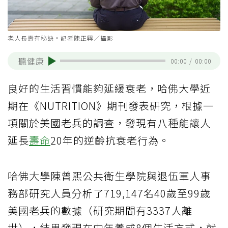
老人長壽有秘訣。記者陳正興／攝影
聽健康
00:00
/
00:00
良好的生活習慣能夠延緩衰老，哈佛大學近
期在《NUTRITION》期刊發表研究，根據一
項關於美國老兵的調查，發現有八種能讓人
延長
壽命
20年的逆齡抗衰老行為。
哈佛大學陳曾熙公共衛生學院與退伍軍人事
務部研究人員分析了719,147名40歲至99歲
美國老兵的數據（研究期間有3337人離
世），結果發現在中年養成8個生活方式，就