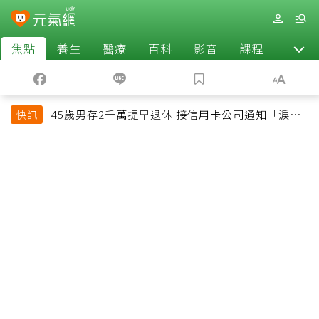
焦點
養生
醫療
百科
影音
課程
退休
45歲男存2千萬提早退休 接信用卡公司通知「淚回
快訊
職場」：有錢也碰壁