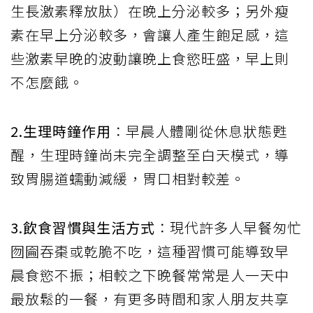
生長激素釋放肽）在晚上分泌較多；另外瘦
素在早上分泌較多，會讓人產生飽足感，這
些激素早晚的波動讓晚上食慾旺盛，早上則
不怎麼餓。
2.生理時鐘作用
：早晨人體剛從休息狀態甦
醒，生理時鐘尚未完全調整至白天模式，導
致胃腸道蠕動減緩，胃口相對較差。
3.飲食習慣與生活方式
：現代許多人早餐匆忙
囫圇吞棗或乾脆不吃，這種習慣可能導致早
晨食慾不振；相較之下晚餐常常是人一天中
最放鬆的一餐，有更多時間和家人朋友共享