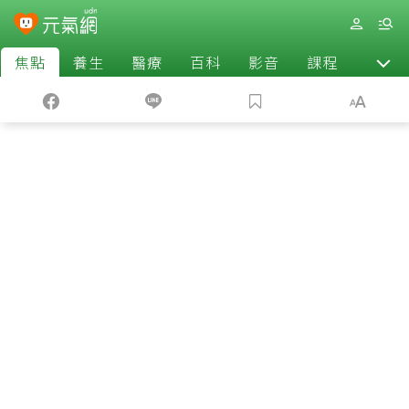
焦點
養生
醫療
百科
影音
課程
退休