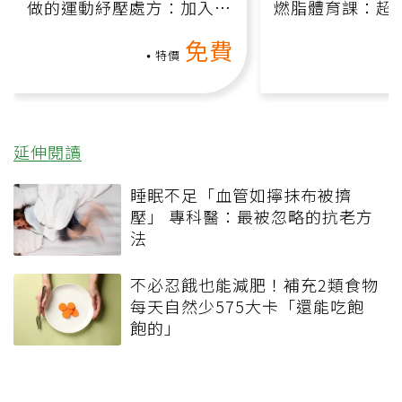
做的運動紓壓處方：加入行
燃脂體育課：超
動、增肌、互動元素，0基
氧」高壓族在家
免費
礎也能做！
負擔
特價
延伸閱讀
睡眠不足「血管如擰抹布被擠
壓」 專科醫：最被忽略的抗老方
法
不必忍餓也能減肥！補充2類食物
每天自然少575大卡「還能吃飽
飽的」