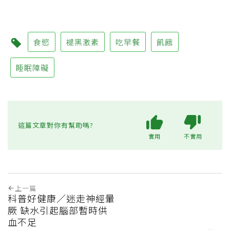
食慾
褪黑激素
吃早餐
飢餓
睡眠障礙
這篇文章對你有幫助嗎?
實用
不實用
上一篇
科普好健康／迷走神經暈
厥 缺水引起腦部暫時供
血不足