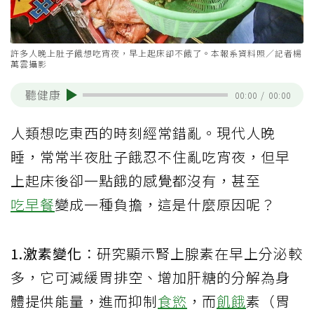
許多人晚上肚子餓想吃宵夜，早上起床卻不餓了。本報系資料照／記者楊
萬雲攝影
聽健康
00:00
/
00:00
人類想吃東西的時刻經常錯亂。現代人晚
睡，常常半夜肚子餓忍不住亂吃宵夜，但早
上起床後卻一點餓的感覺都沒有，甚至
吃早餐
變成一種負擔，這是什麼原因呢？
1.激素變化
：研究顯示腎上腺素在早上分泌較
多，它可減緩胃排空、增加肝糖的分解為身
體提供能量，進而抑制
食慾
，而
飢餓
素（胃