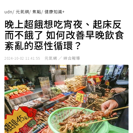
udn
/
元氣網
/
焦點
/
健康知識+
晚上超餓想吃宵夜、起床反
而不餓了 如何改善早晚飲食
紊亂的惡性循環？
元氣網 ／ 綜合報導
2024-10-02 11:41:55