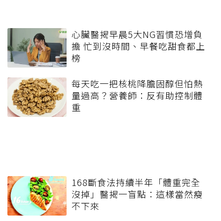
心臟醫揭早晨5大NG習慣恐增負
擔 忙到沒時間、早餐吃甜食都上
榜
每天吃一把核桃降膽固醇但怕熱
量過高？營養師：反有助控制體
重
168斷食法持續半年「體重完全
沒掉」醫揭一盲點：這樣當然瘦
不下來