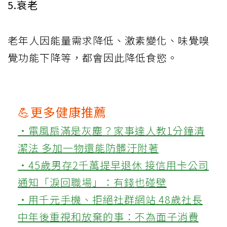
5.衰老
老年人因能量需求降低、激素變化、味覺嗅
覺功能下降等，都會因此降低食慾。
💪更多健康推薦
‧電風扇滿是灰塵？家事達人教1分鐘清
潔法 多加一物還能防髒汙附著
‧45歲男存2千萬提早退休 接信用卡公司
通知「淚回職場」：有錢也碰壁
‧用千元手機、拒絕社群網站 48歲社長
中年後重視和放棄的事：不為面子消費