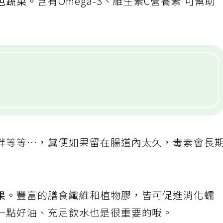
色蔬菜。
含有Omega-3、維生素C營養素 可幫助
胖等等⋯，糞便如果留在腸道內太久，毒素會長
果。
豐富的膳食纖維和植物膠，皆可促進消化蠕
一點好油、充足飲水也是很重要的哦。