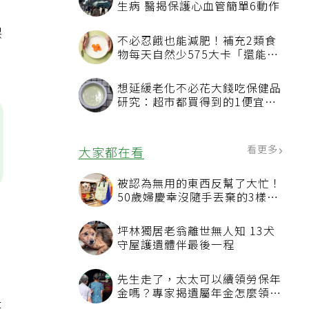
生病 醫揭保護心血管簡單6動作
保
不必忍餓也能減肥！補充2類食
物每天自然少575大卡「還能吃
飽飽的」
想延緩老化不必花大錢吃保健品
研究：超市都買得到的1便宜食
品就可以
看更多
大家都在看
被認為無用的東西反幫了大忙！
50歲婦慶幸沒隨手丟棄的3樣物
品
，
坪林獨居老翁離世無人知 13犬
守屋護遺體伴最後一程
先生走了，太太可以續領勞保年
金嗎？專家揭遺屬年金怎麼領，