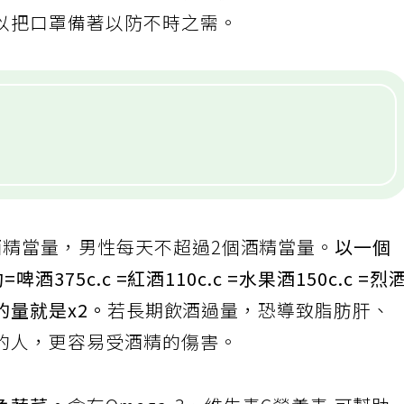
蔔。
營養素可幫助修復肝細胞，不過最重要的還
以把口罩備著以防不時之需。
酒精當量，男性每天不超過2個酒精當量。
以一個
酒375c.c =紅酒110c.c =水果酒150c.c =烈
喝的量就是x2。
若長期飲酒過量，恐導致脂肪肝、
的人，更容易受酒精的傷害。