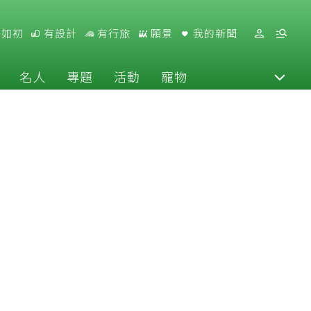
好如初
有設計
有行旅
願景
我的新聞
名人
專題
活動
寵物