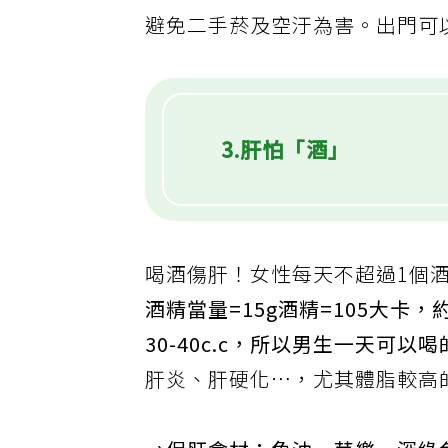
→顧肺食材：番茄、芭樂、白蘿
避免二手菸及空汙為害。出門可
3.肝怕「酒」
喝酒傷肝！女性每天不超過1個
酒精當量=15g酒精=105大卡，約=啤
30-40c.c，所以男生一天可以
肝炎、肝硬化⋯，尤其體脂較高