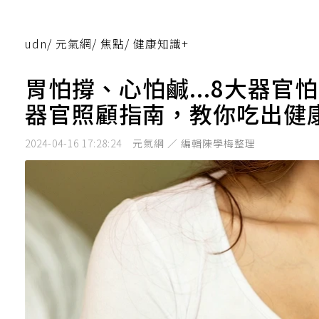
udn
/
元氣網
/
焦點
/
健康知識+
胃怕撐、心怕鹹...8大器
器官照顧指南，教你吃出健
2024-04-16 17:28:24
元氣網 ／ 編輯陳學梅整理