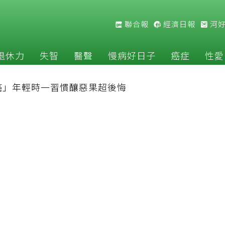
聯合報
經濟日報
河
退休力
失智
醫聲
慢病好日子
癌症
性愛
癌」年輕時一習慣釀惡果超後悔