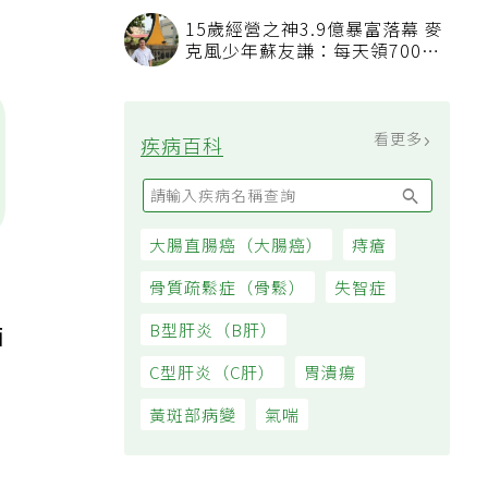
是
看順位還要看資格
15歲經營之神3.9億暴富落幕 麥
克風少年蘇友謙：每天領700元
過日子
看更多
疾病百科
大腸直腸癌（大腸癌）
痔瘡
骨質疏鬆症（骨鬆）
失智症
B型肝炎（B肝）
酒
C型肝炎（C肝）
胃潰瘍
黃斑部病變
氣喘