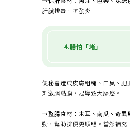
→保肝食材：魚油、芭樂、深綠
肝臟排毒、抗發炎
4.腸怕「堵」
便秘會造成皮膚粗糙、口臭、肥
刺激腸黏膜，易導致大腸癌。
→整腸食材：木耳、南瓜、奇異
動，幫助排便更順暢。當然補充