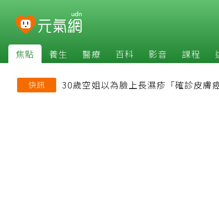
焦點
養生
醫療
百科
影音
課程
30歲空姐以為臉上長濕疹「確診皮膚
快訊