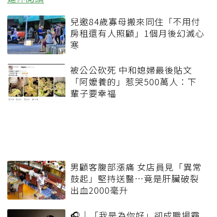
兒邀84歲寡母搬來同住「不用付
房租還有人照顧」1個月後幻滅心
寒
被公公砍死 中和媳婦最後貼文
「阿嬤養的」惹哭500萬人：下
輩子要幸福
男顧客腹部漲痛 女店員見「異常
鼓起」堅持送醫…竟是肝臟破裂
出血2000毫升
🎧｜「我是為你好」卻成職場霸