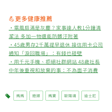
💪更多健康推薦
‧電風扇滿是灰塵？家事達人教1分鐘清
潔法 多加一物還能防髒汙附著
‧45歲男存2千萬提早退休 接信用卡公司
通知「淚回職場」：有錢也碰壁
‧用千元手機、拒絕社群網站 48歲社長
中年後重視和放棄的事：不為面子消費
媽媽
媳婦
媽寶
歐陽靖
迪士尼