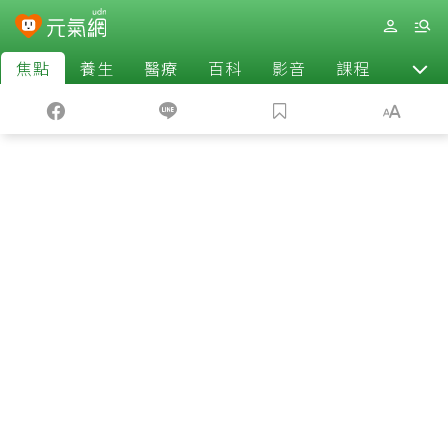
焦點
養生
醫療
百科
影音
課程
退休