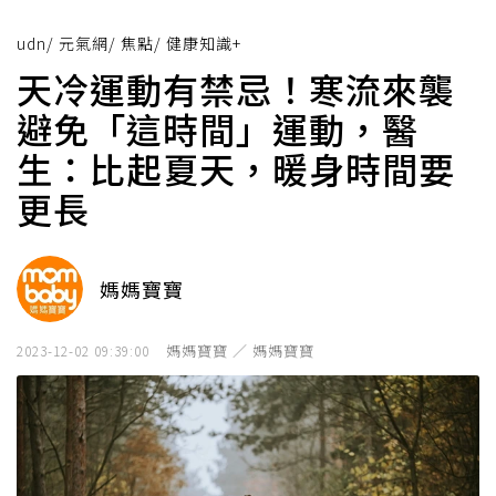
udn
/
元氣網
/
焦點
/
健康知識+
天冷運動有禁忌！寒流來襲
避免「這時間」運動，醫
生：比起夏天，暖身時間要
更長
媽媽寶寶
媽媽寶寶 ／ 媽媽寶寶
2023-12-02 09:39:00