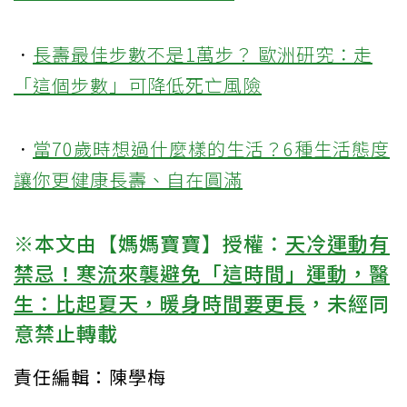
．
長壽最佳步數不是1萬步？ 歐洲研究：走
「這個步數」可降低死亡風險
．
當70歲時想過什麼樣的生活？6種生活態度
讓你更健康長壽、自在圓滿
※本文由【媽媽寶寶】授權：
天冷運動有
禁忌！寒流來襲避免「這時間」運動，醫
生：比起夏天，暖身時間要更長
，未經同
意禁止轉載
責任編輯：陳學梅