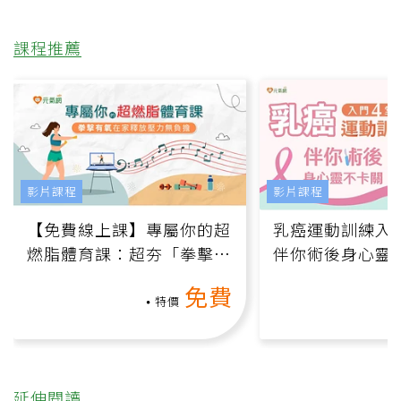
課程推薦
影片課程
影片課程
【免費線上課】專屬你的超
乳癌運動訓練入門
燃脂體育課：超夯「拳擊有
伴你術後身心靈
氧」高壓族在家釋放壓力無
上影音課）
免費
負擔
特價
延伸閱讀