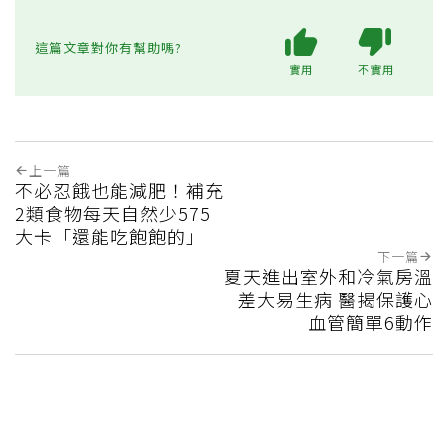
這篇文章對你有幫助嗎?
實用
不實用
上一篇
不必忍餓也能減肥！補充
2類食物每天自然少575
大卡「還能吃飽飽的」
下一篇
夏天進出室外和冷氣房溫
差大易生病 醫揭保護心
血管簡單6動作