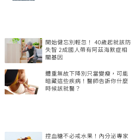
開始健忘別輕忽！ 40歲起就該防
失智 2成國人帶有阿茲海默症相
關基因
體重無故下降別只當變瘦，可能
暗藏這些疾病！醫師告訴你什麼
時候該就醫？
控血糖不必戒水果！內分泌專家