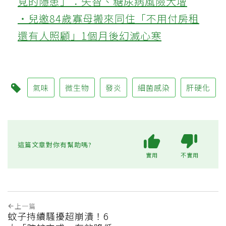
見的隱患」：失智、糖尿病風險大增
‧兒邀84歲寡母搬來同住「不用付房租
還有人照顧」1個月後幻滅心寒
氣味
微生物
發炎
細菌感染
肝硬化
這篇文章對你有幫助嗎?
實用
不實用
上一篇
蚊子持續騷擾超崩潰！6