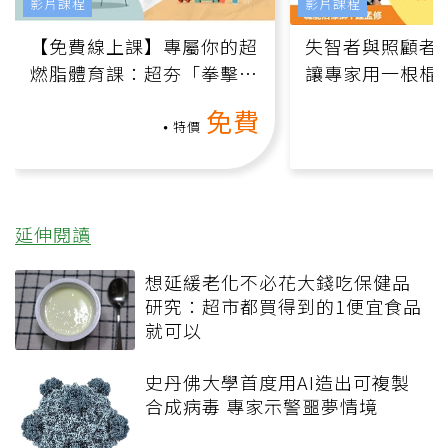
影片課程
影片課程
【免費線上課】專屬你的超
失智者與照顧者
燃脂體育課：超夯「拳擊有
讓專家用一根棍
氧」高壓族在家釋放壓力無
何逆轉退化大腦
免費
負擔
課）
特價
延伸閱讀
想延緩老化不必花大錢吃保健品
研究：超市都買得到的1便宜食品
就可以
史丹佛大學首度用AI造出可複製
合成病毒 專家示警噩夢情境