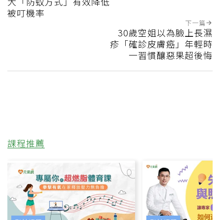
大「防蚊方式」有效降低
被叮機率
下一篇
30歲空姐以為臉上長濕
疹「確診皮膚癌」年輕時
一習慣釀惡果超後悔
課程推薦