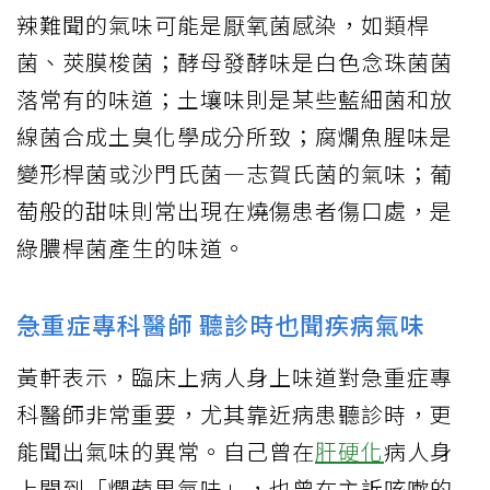
辣難聞的氣味可能是厭氧菌感染，如類桿
菌、莢膜梭菌；酵母發酵味是白色念珠菌菌
落常有的味道；土壤味則是某些藍細菌和放
線菌合成土臭化學成分所致；腐爛魚腥味是
變形桿菌或沙門氏菌—志賀氏菌的氣味；葡
萄般的甜味則常出現在燒傷患者傷口處，是
綠膿桿菌產生的味道。
急重症專科醫師 聽診時也聞疾病氣味
黃軒表示，臨床上病人身上味道對急重症專
科醫師非常重要，尤其靠近病患聽診時，更
能聞出氣味的異常。自己曾在
肝硬化
病人身
上聞到「爛蘋果氣味」，也曾在主訴咳嗽的