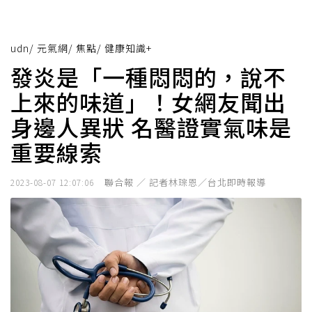
udn
/
元氣網
/
焦點
/
健康知識+
發炎是「一種悶悶的，說不
上來的味道」！女網友聞出
身邊人異狀 名醫證實氣味是
重要線索
聯合報 ／ 記者林琮恩／台北即時報導
2023-08-07 12:07:06