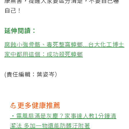
康無害，提醒大家要區分清楚，不要自己嚇
自己！
延伸閱讀：
腐蝕小強骨骼、毒死整窩蟑螂...台大化工博士
家中都用這個：成功殺死蟑螂
(責任編輯：葉姿岑）
💪更多健康推薦
‧電風扇滿是灰塵？家事達人教1分鐘清
潔法 多加一物還能防髒汙附著