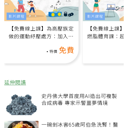
影片課程
影片課程
【免費線上課】為高壓族定
【免費線上課】
做的運動紓壓處方：加入行
燃脂體育課：超
動、增肌、互動元素，0基
氧」高壓族在家
免費
礎也能做！
負擔
特價
延伸閱讀
史丹佛大學首度用AI造出可複製
合成病毒 專家示警噩夢情境
一碗剉冰害65歲阿伯急洗腎！醫