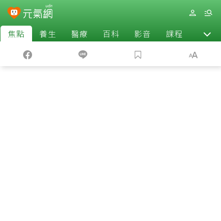
焦點
養生
醫療
百科
影音
課程
退休