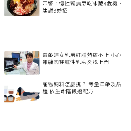
示警：慢性腎病患吃冰藏4危機、
建議3妙招
育齡婦女乳房紅腫熱痛不止 小心
難纏肉芽腫性乳腺炎找上門
寵物飼料怎麼挑？ 考量年齡及品
種 依生命階段選配方