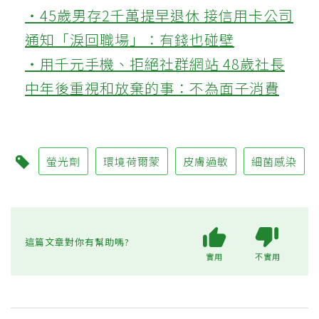
‧45歲男存2千萬提早退休 接信用卡公司
通知「淚回職場」：有錢也碰壁
‧用千元手機、拒絕社群網站 48歲社長
中年後重視和放棄的事：不為面子消費
螢光劑
環境荷爾蒙
皮膚過敏
細菌感染
這篇文章對你有幫助嗎?
實用
不實用