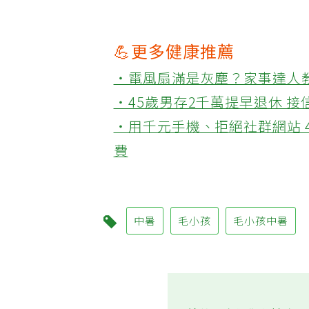
💪更多健康推薦
‧電風扇滿是灰塵？家事達人
‧45歲男存2千萬提早退休 
‧用千元手機、拒絕社群網站 
費
中暑
毛小孩
毛小孩中暑