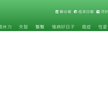
聯合報
經濟日報
河
退休力
失智
醫聲
慢病好日子
癌症
性愛