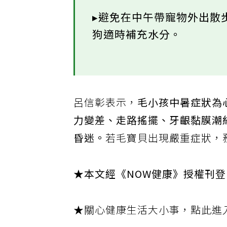
▸避免在中午帶寵物外出散
狗適時補充水分。
呂信彰表示，
毛小孩中暑症狀為
力變差、走路搖擺、牙齦黏膜潮
昏迷。
若毛寶貝出現嚴重症狀，
★本文經《NOW健康》授權刊
★關心健康生活大小事，點此進