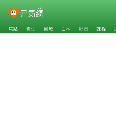
焦點
養生
醫療
百科
影音
課程