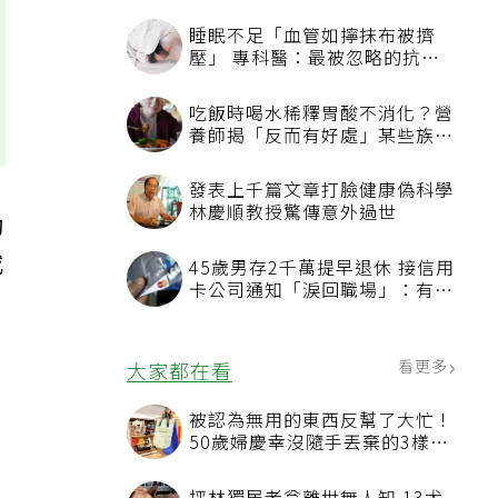
睡眠不足「血管如擰抹布被擠
壓」 專科醫：最被忽略的抗老
方法
吃飯時喝水稀釋胃酸不消化？營
養師揭「反而有好處」某些族群
才要禁
發表上千篇文章打臉健康偽科學
林慶順教授驚傳意外過世
動
或
45歲男存2千萬提早退休 接信用
卡公司通知「淚回職場」：有錢
也碰壁
看更多
大家都在看
被認為無用的東西反幫了大忙！
50歲婦慶幸沒隨手丟棄的3樣物
品