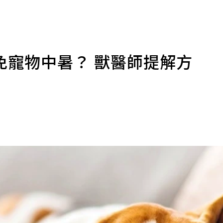
免寵物中暑？ 獸醫師提解方