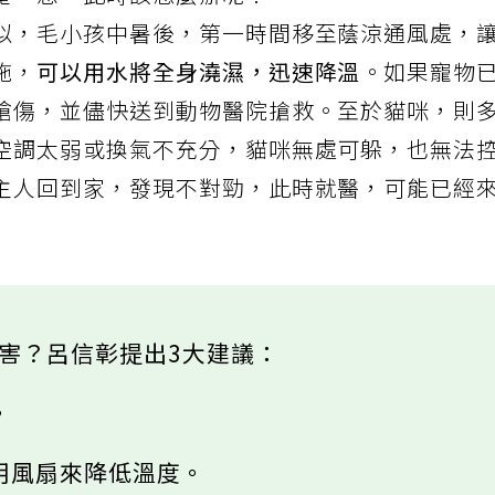
奄一息，此時該怎麼辦呢？
似，毛小孩中暑後，第一時間移至蔭涼通風處，
施，
可以用水將全身澆濕，迅速降溫
。如果寵物
嗆傷，並儘快送到動物醫院搶救。至於貓咪，則
空調太弱或換氣不充分，貓咪無處可躲，也無法
主人回到家，發現不對勁，此時就醫，可能已經
害？呂信彰提出3大建議：
。
用風扇來降低溫度。