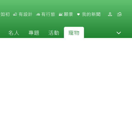
好如初
有設計
有行旅
願景
我的新聞
名人
專題
活動
寵物