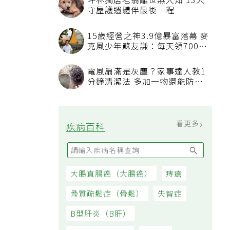
坪林獨居老翁離世無人知 13犬
守屋護遺體伴最後一程
15歲經營之神3.9億暴富落幕 麥
克風少年蘇友謙：每天領700元
過日子
電風扇滿是灰塵？家事達人教1
分鐘清潔法 多加一物還能防髒
汙附著
看更多
疾病百科
大腸直腸癌（大腸癌）
痔瘡
骨質疏鬆症（骨鬆）
失智症
B型肝炎（B肝）