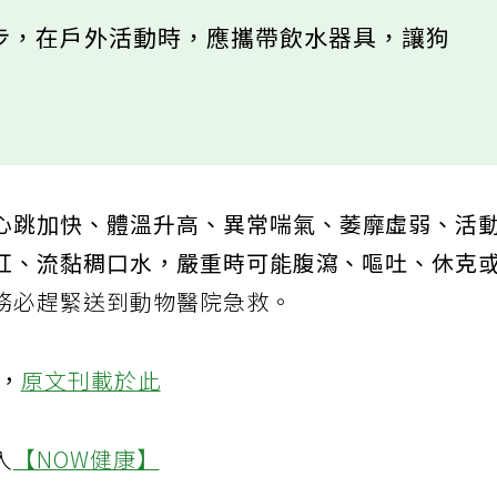
步，在戶外活動時，應攜帶飲水器具，讓狗
心跳加快、體溫升高、異常喘氣、萎靡虛弱、活
紅、流黏稠口水，嚴重時可能腹瀉、嘔吐、休克
務必趕緊送到動物醫院急救。
登，
原文刊載於此
入
【NOW健康】