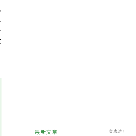
讓
已
多
控
來
看更多
最新文章