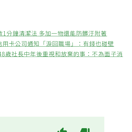
教1分鐘清潔法 多加一物還能防髒汙附著
接信用卡公司通知「淚回職場」：有錢也碰壁
48歲社長中年後重視和放棄的事：不為面子消