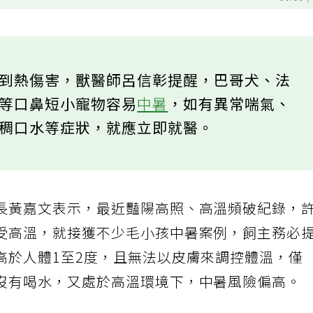
00:00
受到熱傷害，獸醫師呂信彰提醒，巴哥犬、法
貓等口鼻短小寵物容易
中暑
，如有異常喘氣、
黏稠口水等症狀，就應立即就醫。
長黃嘉文表示，最近豔陽高照、高溫頻破紀錄，
受高溫，就接獲不少毛小孩中暑案例，飼主務必
高於人體1至2度，且無法以皮膚來調控體溫，僅
沒有喝水，又處於高溫環境下，中暑風險偏高。